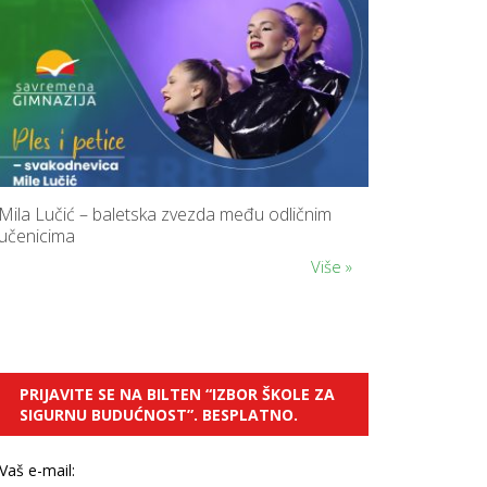
UČENIKA
PREVENCIJ
VRŠNJAČ
NASILJA
DODATNI
ONLINE
KURSEVI
ENGLESK
KARIJERN
SAVETOVA
Mila Lučić – baletska zvezda među odličnim
BESPLATN
učenicima
RADIONIC
ZA
Više »
ČETVRTAK
SCHOOL
STARTER
SET
K
U
PRIJAVITE SE NA BILTEN “IZBOR ŠKOLE ZA
T
SIGURNU BUDUĆNOST”. BESPLATNO.
A
K
Z
A
Vaš e-mail:
R