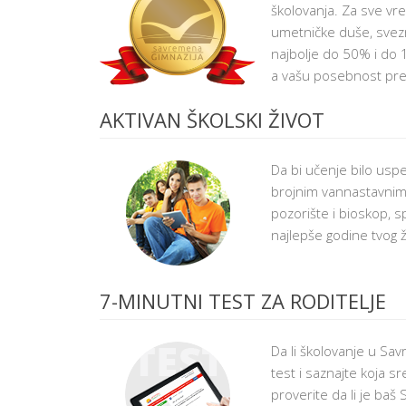
školovanja. Za sve vre
I
P
umetničke duše, svez
R
najbolje do 50% i do 
O
G
a vašu posebnost prepo
R
A
M
AKTIVAN ŠKOLSKI ŽIVOT
?
V
A
Da bi učenje bilo usp
N
R
brojnim vannastavnim 
E
pozorište i bioskop, 
D
N
najlepše godine tvog ž
O
Š
K
O
L
7-MINUTNI TEST ZA RODITELJE
O
V
A
N
Da li školovanje u Sa
J
test i saznajte koja 
E
proverite da li je baš
ŠKOLARINA I