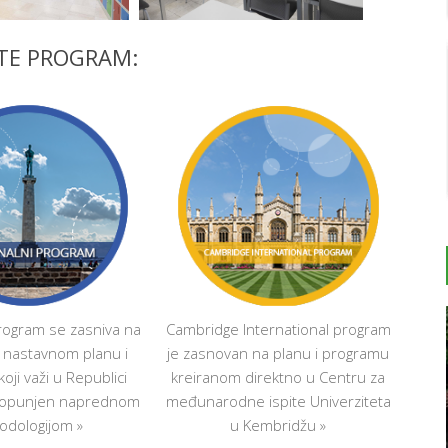
I
S
I
ITE PROGRAM:
S
K
K
P
Z
U
I
C
E
S
G
I
A
rogram se zasniva na
Cambridge International program
I
 nastavnom planu i
je zasnovan na planu i programu
P
oji važi u Republici
kreiranom direktno u Centru za
Z
P
je dopunjen naprednom
međunarodne ispite Univerziteta
U
P
odologijom »
u Kembridžu »