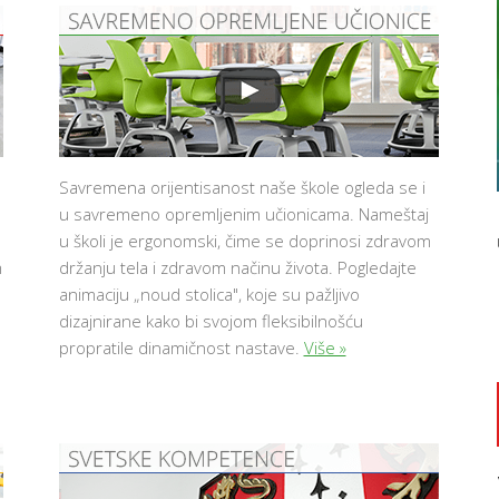
Savremena orijentisanost naše škole ogleda se i
u savremeno opremljenim učionicama. Nameštaj
u školi je ergonomski, čime se doprinosi zdravom
m
držanju tela i zdravom načinu života. Pogledajte
animaciju „noud stolica", koje su pažljivo
dizajnirane kako bi svojom fleksibilnošću
propratile dinamičnost nastave.
Više »