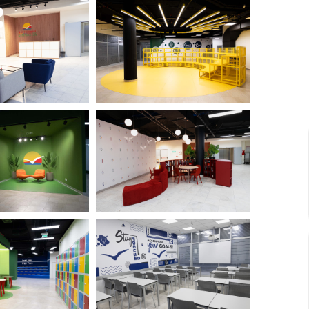
T
E
H
N
O
L
AM
O
G
I
J
A
U
U
Č
I
O
N
I
C
I
F
R
U
3
O
3
Š