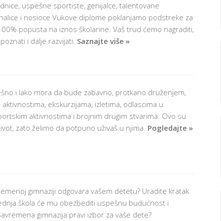
dnice, uspešne sportiste, genijalce, talentovane
nalice i nosioce Vukove diplome poklanjamo podstreke za
100% popusta na iznos školarine. Vaš trud ćemo nagraditi,
znati i dalje razvijati.
Saznajte više »
ešno i lako mora da bude zabavno, protkano druženjem,
aktivnostima, ekskurzijama, izletima, odlascima u
sportskim aktivnostima i brojnim drugim stvarima. Ovo su
ivot, zato želimo da potpuno uživaš u njima.
Pogledajte »
vremenoj gimnaziji odgovara vašem detetu? Uradite kratak
srednja škola će mu obezbediti uspešnu budućnost i
 Savremena gimnazija pravi izbor za vaše dete?