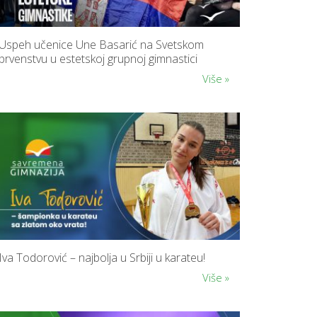
NAJVAŽNIJ
VEŠTINA 
UČENIKE
Uspeh učenice Une Basarić na Svetskom
APLICIRAN
NA KOLED
prvenstvu u estetskoj grupnoj gimnastici
U SAD
Više »
P
O
D
R
Š
K
A
Z
A
N
O
V
E
U
Č
E
Iva Todorović – najbolja u Srbiji u karateu!
N
I
Više »
K
E
MOTIVACI