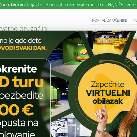
Prijavite se odmah i rezervišite mesto uz NAJNIŽE cene školarine.
UPIS
PORTAL ZA UČENIKE
P
tvarno drugačija.
UTURE READY SCHOOL
 PROGRAM
CAMBRIDGE PROGRAM
SAVREMENO OBRAZOVANJE
IT I TEH
T
E
H
N
O
L
O
G
I
J
A
U
U