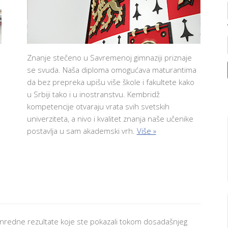
Znanje stečeno u Savremenoj gimnaziji priznaje
se svuda. Naša diploma omogućava maturantima
da bez prepreka upišu više škole i fakultete kako
u Srbiji tako i u inostranstvu. Kembridž
kompetencije otvaraju vrata svih svetskih
univerziteta, a nivo i kvalitet znanja naše učenike
postavlja u sam akademski vrh.
Više »
nredne rezultate koje ste pokazali tokom dosadašnjeg