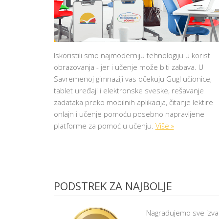
N
G
L
E
S
K
O
Iskoristili smo najmoderniju tehnologiju u korist
G
J
obrazovanja - jer i učenje može biti zabava. U
E
Savremenoj gimnaziji vas očekuju Gugl učionice,
P
O
tablet uređaji i elektronske sveske, rešavanje
T
R
zadataka preko mobilnih aplikacija, čitanje lektire
E
onlajn i učenje pomoću posebno napravljene
B
N
platforme za pomoć u učenju.
Više »
O
Z
A
K
O
M
B
I
PODSTREK ZA NAJBOLJE
N
O
V
A
Nagrađujemo sve izva
N