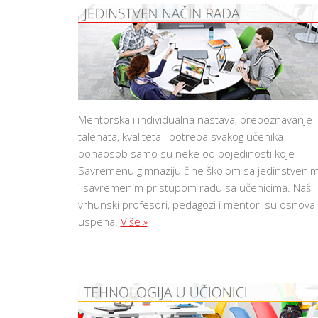
O
UČENIKA I
R
RODITELJA
O
Š
LOKACIJA
K
I
O
KONTAKT
L
O
V
A
N
Mentorska i individualna nastava, prepoznavanje
J
U
talenata, kvaliteta i potreba svakog učenika
ponaosob samo su neke od pojedinosti koje
PRAVILNICI
SAVREMENE
Savremenu gimnaziju čine školom sa jedinstveni
GIMNAZIJE
i savremenim pristupom radu sa učenicima. Naši
K
vrhunski profesori, pedagozi i mentori su osnova
A
K
uspeha.
Više »
V
O
Z
N
A
N
J
E
E