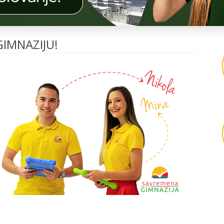
OVITE NAS »
BROJ MESTA »
PRIJAVITE
Č
I
O
N
I
IMNAZIJU!
C
I
G
A
O
I
T
 I
T
NI
N
I
A
A
I
AM
A
NO-
E
ER
E
D
AM