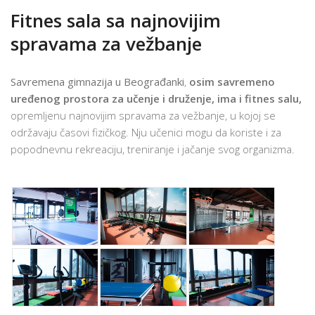
Fitnes sala sa najnovijim
spravama za vežbanje
Savremena gimnazija u Beograđanki
,
osim savremeno
uređenog prostora za učenje i druženje, ima i fitnes salu,
opremljenu najnovijim spravama za vežbanje, u kojoj se
održavaju časovi fizičkog. Nju učenici mogu da koriste i za
popodnevnu rekreaciju, treniranje i jačanje svog organizma.