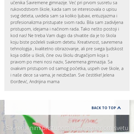
učenika Savremene gimnazije. Već pri prvom susretu sa
rukovodstvom škole, kada sam se interesovala o upisu
svog deteta, uvidela sam sa koliko ljubavi, entuzijazma i
profesionalizma pristupate svom radu. Bila sam zadivljena
pristupom, idejama i načinom rada. Tako nešto postoji i
kod nas! Ne treba Vam dugo da shvatite da je to škola
koju biste poželeli svakom detetu. Kreativnost, savremena
tehnologija , kvalitetno obrazovanje, ali pre svega ljudskost
koja odiše u školi, čine ovu školu drugačijom koja s
pravom po meni nosi naziv, Savremena gimnazija. Sa
ovakvim pristupom od samog početka, uspeh ove škole, a
i naše dece sa vama, je neizbežan. Sve čestitke! Jelena
Đorđević, Andrijina mama
BACK TO TOP
Savremenim pristupom u savremenom svetu