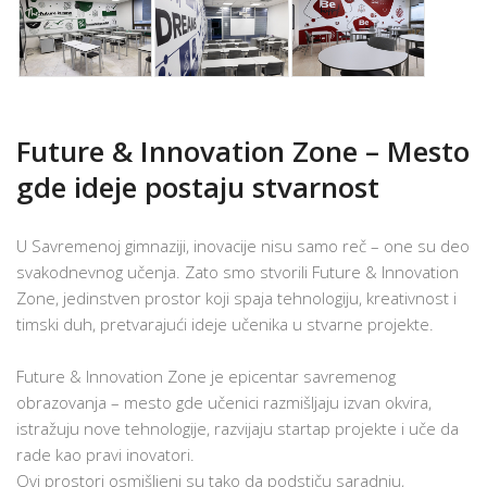
Future & Innovation Zone – Mesto
gde ideje postaju stvarnost
U Savremenoj gimnaziji, inovacije nisu samo reč – one su deo
svakodnevnog učenja. Zato smo stvorili Future & Innovation
Zone, jedinstven prostor koji spaja tehnologiju, kreativnost i
timski duh, pretvarajući ideje učenika u stvarne projekte.
Future & Innovation Zone je epicentar savremenog
obrazovanja – mesto gde učenici razmišljaju izvan okvira,
istražuju nove tehnologije, razvijaju startap projekte i uče da
rade kao pravi inovatori.
Ovi prostori osmišljeni su tako da podstiču saradnju,