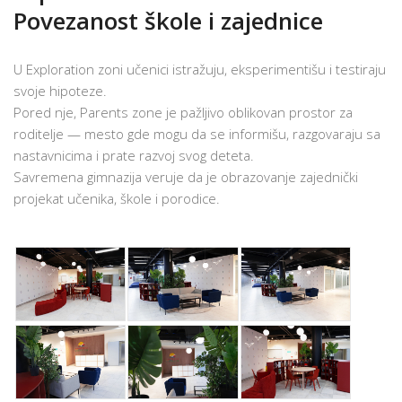
Povezanost škole i zajednice
U Exploration zoni učenici istražuju, eksperimentišu i testiraju
svoje hipoteze.
Pored nje, Parents zone je pažljivo oblikovan prostor za
roditelje — mesto gde mogu da se informišu, razgovaraju sa
nastavnicima i prate razvoj svog deteta.
Savremena gimnazija veruje da je obrazovanje zajednički
projekat učenika, škole i porodice.