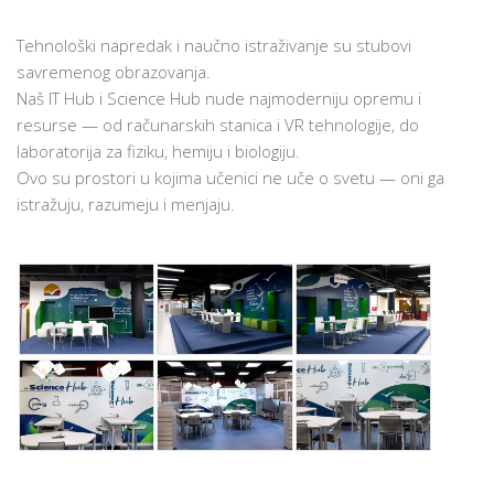
Tehnološki napredak i naučno istraživanje su stubovi
savremenog obrazovanja.
Naš IT Hub i Science Hub nude najmoderniju opremu i
resurse — od računarskih stanica i VR tehnologije, do
laboratorija za fiziku, hemiju i biologiju.
Ovo su prostori u kojima učenici ne uče o svetu — oni ga
istražuju, razumeju i menjaju.