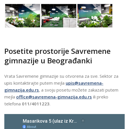
Posetite prostorije Savremene
gimnazije u Beograđanki
Vrata Savremene gimnazije su otvorena za sve. Sektor za
upis kontaktirajte putem mejla
upis@savremena-
gimnazija.edu.rs
, a svoju posetu možete zakazati putem
mejla
office@savremena-gimnazija.edu.rs
ili preko
telefona
011/
4011223
.