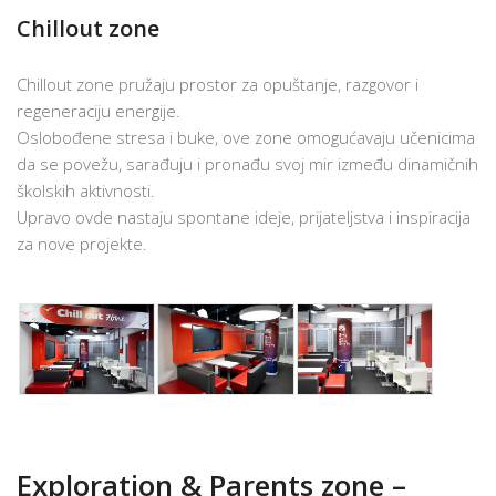
Chillout zone
Chillout zone pružaju prostor za opuštanje, razgovor i
regeneraciju energije.
Oslobođene stresa i buke, ove zone omogućavaju učenicima
da se povežu, sarađuju i pronađu svoj mir između dinamičnih
školskih aktivnosti.
Upravo ovde nastaju spontane ideje, prijateljstva i inspiracija
za nove projekte.
Exploration & Parents zone –