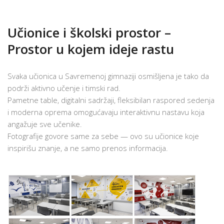
Učionice i školski prostor –
Prostor u kojem ideje rastu
Svaka učionica u Savremenoj gimnaziji osmišljena je tako da
podrži aktivno učenje i timski rad.
Pametne table, digitalni sadržaji, fleksibilan raspored sedenja
i moderna oprema omogućavaju interaktivnu nastavu koja
angažuje sve učenike.
Fotografije govore same za sebe — ovo su učionice koje
inspirišu znanje, a ne samo prenos informacija.