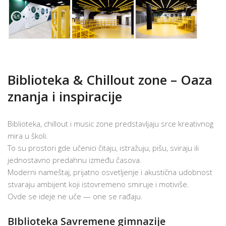
Biblioteka & Chillout zone – Oaza
znanja i inspiracije
Biblioteka, chillout i music zone predstavljaju srce kreativnog
mira u školi.
To su prostori gde učenici čitaju, istražuju, pišu, sviraju ili
jednostavno predahnu između časova.
Moderni nameštaj, prijatno osvetljenje i akustična udobnost
stvaraju ambijent koji istovremeno smiruje i motiviše.
Ovde se ideje ne uče — one se rađaju.
BIblioteka Savremene gimnazije