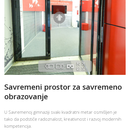
Savremeni prostor za savremeno
obrazovanje
U Savremenoj gimnaziji svaki kvadratni metar osmišljen je
tako da podstiče radoznalost, kreativnost i razvoj modernih
kompetencija.