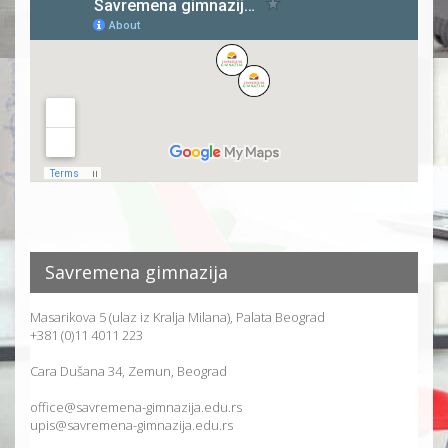
Savremena gimnazija
Masarikova 5 (ulaz iz Kralja Milana), Palata Beograd
+381 (0)11 4011 223
Cara Dušana 34, Zemun, Beograd
office@savremena-gimnazija.edu.rs
upis@savremena-gimnazija.edu.rs