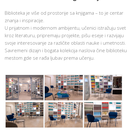
Biblioteka je više od prostorije sa knjigama – to je centar
znanja i inspiracije.
U prijatnom i modernom ambijentu, učenici istražuju svet
kroz literaturu, pripremaju projekte, pišu eseje i razvijaju
svoje interesovanje za različite oblasti nauke i umetnosti.
Savremeni dizajn i bogata kolekcija naslova čine biblioteku
mestom gde se rađa ljubav prema učenju.