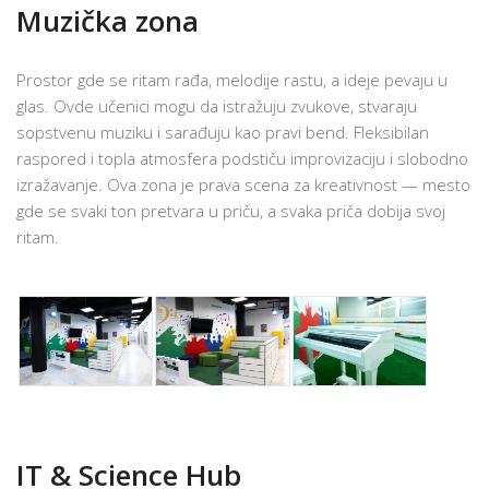
Muzička zona
Prostor gde se ritam rađa, melodije rastu, a ideje pevaju u
glas. Ovde učenici mogu da istražuju zvukove, stvaraju
sopstvenu muziku i sarađuju kao pravi bend. Fleksibilan
raspored i topla atmosfera podstiču improvizaciju i slobodno
izražavanje. Ova zona je prava scena za kreativnost — mesto
gde se svaki ton pretvara u priču, a svaka priča dobija svoj
ritam.
IT & Science Hub