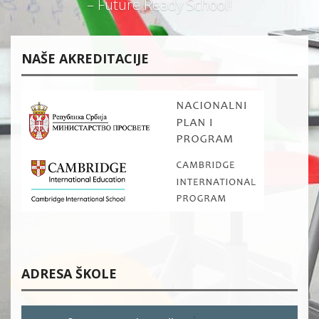
– Future Ready School!
NAŠE AKREDITACIJE
ADRESA ŠKOLE