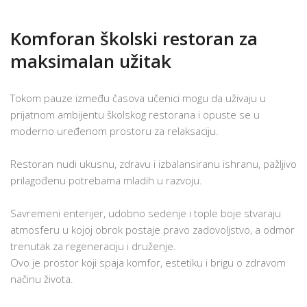
Komforan školski restoran za
maksimalan užitak
Tokom pauze između časova učenici mogu da uživaju u
prijatnom ambijentu školskog restorana i opuste se u
moderno uređenom prostoru za relaksaciju.
Restoran nudi ukusnu, zdravu i izbalansiranu ishranu, pažljivo
prilagođenu potrebama mladih u razvoju.
Savremeni enterijer, udobno sedenje i tople boje stvaraju
atmosferu u kojoj obrok postaje pravo zadovoljstvo, a odmor
trenutak za regeneraciju i druženje.
Ovo je prostor koji spaja komfor, estetiku i brigu o zdravom
načinu života.