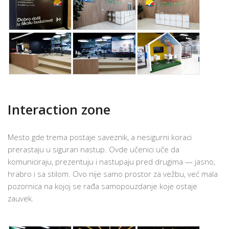
Interaction zone
Mesto gde trema postaje saveznik, a nesigurni koraci
prerastaju u siguran nastup. Ovde učenici uče da
komuniciraju, prezentuju i nastupaju pred drugima — jasno,
hrabro i sa stilom. Ovo nije samo prostor za vežbu, već mala
pozornica na kojoj se rađa samopouzdanje koje ostaje
zauvek.