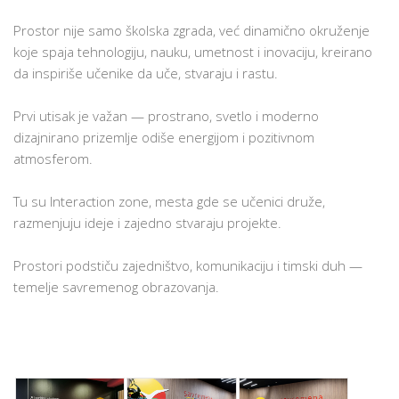
Prostor nije samo školska zgrada, već dinamično okruženje
koje spaja tehnologiju, nauku, umetnost i inovaciju, kreirano
da inspiriše učenike da uče, stvaraju i rastu.
Prvi utisak je važan — prostrano, svetlo i moderno
dizajnirano prizemlje odiše energijom i pozitivnom
atmosferom.
Tu su Interaction zone, mesta gde se učenici druže,
razmenjuju ideje i zajedno stvaraju projekte.
Prostori podstiču zajedništvo, komunikaciju i timski duh —
temelje savremenog obrazovanja.