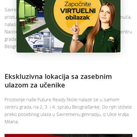
ŠKOLA
Savremena gimnazija, škola koja svojim savremenim
pristupom uspešno priprema učenike za najveća dostignuća,
POZOVITE NAS »
nalazi se na modernoj lokaciji u Beogradu. Učenici
Nacionalnog i Kombinovanog programa časove imaju u centru
BROJ MESTA »
grada, na drugom, trećem i četvrtom spratu popularne
PRIJAVITE SE »
Beograđanke.
Ekskluzivna lokacija sa zasebnim
ulazom za učenike
Prostorije naše Future Ready škole nalaze se u samom
centru grada, na 2, 3. i 4. spratu Beograđanke. Do njih stižete
preko posebnog ulaza u Savremenu gimnaziju, iz Ulice kralja
Milana.