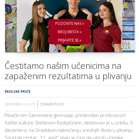
ŠKOLA
POZOVITE NAS »
BROJ MESTA »
PRIJAVITE SE »
Čestitamo našim učenicima na
zapaženim rezultatima u plivanju
ŠKOLSKE PRIČE
DECEMBER 14, 2015
COMMENTS OFF
ON
ČESTITAMO
Plivački tim Savremene gimnazije, predvođen profesorom
NAŠIM
fizičke kulture Stefanom Radojičićem, debitovao je u sredu, 9.
UČENICIMA
decembra, na Gradskom takmičenju srednjih škola u plivanju.
NA
Sportski centar „11. april” imao je čast da ugosti učenike