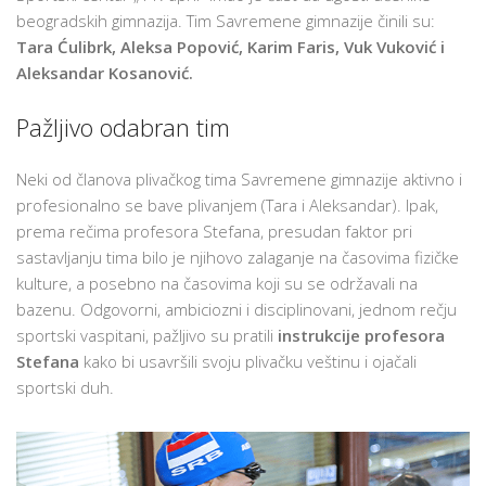
ZAPAŽENIM
beogradskih gimnazija. Tim Savremene gimnazije činili su:
REZULTATIMA
Tara Ćulibrk, Aleksa Popović, Karim Faris, Vuk Vuković i
U
Aleksandar Kosanović.
PLIVANJU
Pažljivo odabran tim
Neki od članova plivačkog tima Savremene gimnazije aktivno i
profesionalno se bave plivanjem (Tara i Aleksandar). Ipak,
prema rečima profesora Stefana, presudan faktor pri
sastavljanju tima bilo je njihovo zalaganje na časovima fizičke
kulture, a posebno na časovima koji su se održavali na
bazenu. Odgovorni, ambiciozni i disciplinovani, jednom rečju
sportski vaspitani, pažljivo su pratili
instrukcije profesora
Stefana
kako bi usavršili svoju plivačku veštinu i ojačali
sportski duh.