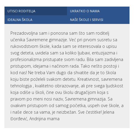
UTISCI RODITELJA
UKRATKO O NAMA
IDEALNA ŠKOLA
NAŠE ŠKOLE I SERVISI
Prezadovoljna sam i ponosna sam što sam roditelj
učenika Savremene gimnazije. Već pri prvom susretu sa
rukovodstvom škole, kada sam se interesovala o upisu
svog deteta, uvidela sam sa koliko ljubavi, entuzijazma i
profesionalizma pristupate svom radu. Bila sam zadivljena
pristupom, idejama i načinom rada. Tako nešto postoji i
kod nas! Ne treba Vam dugo da shvatite da je to škola
koju biste poželeli svakom detetu. Kreativnost, savremena
tehnologija , kvalitetno obrazovanje, ali pre svega ljudskost
koja odiše u školi, čine ovu školu drugačijom koja s
pravom po meni nosi naziv, Savremena gimnazija. Sa
ovakvim pristupom od samog početka, uspeh ove škole, a
i naše dece sa vama, je neizbežan. Sve čestitke! Jelena
Đorđević, Andrijina mama