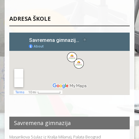
ADRESA ŠKOLE
Savremena gimnazija
Masarikova 5 (ulaz iz Kralja Milana), Palata Beograd