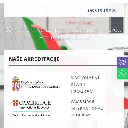
BACK TO TOP
Savremenim pristupom u savremenom svetu
– Future Ready School!
NAŠE AKREDITACIJE