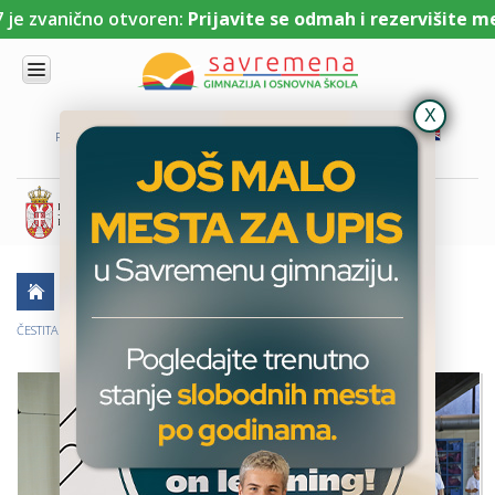
 zvanično otvoren:
Prijavite se odmah i rezervišite mesto
UPIS
O
PORTAL ZA UČENIKE
PORTAL ZA RODITELJE
DL PLATFORMA
NAMA
KOMBINOVANI
PROGRAM
NACIONALNI
PROGRAM
CAMBRIDGE
PROGRAM
AKTUELNO
ŠKOLSKE PRIČE
SAVREMENO
OBRAZOVANJE
ČESTITAMO NAŠIM UČENICIMA NA ZAPAŽENIM REZULTATIMA U PLIVANJU
IT I
TEHNOLOGIJA
VESTI
ERASMUS+
OSNOVNA