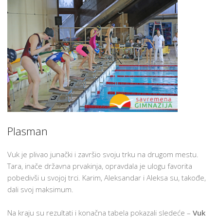
Plasman
Vuk je plivao junački i završio svoju trku na drugom mestu.
Tara, inače državna prvakinja, opravdala je ulogu favorita
pobedivši u svojoj trci. Karim, Aleksandar i Aleksa su, takođe,
dali svoj maksimum.
Na kraju su rezultati i konačna tabela pokazali sledeće –
Vuk