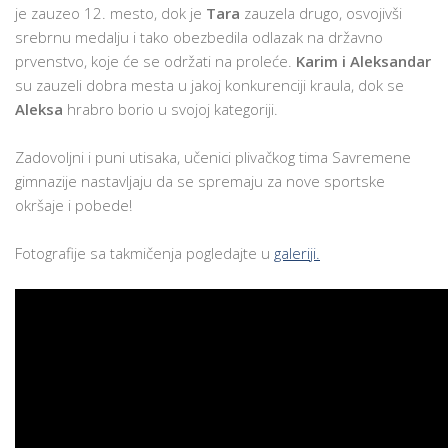
je zauzeo 12. mesto, dok je
Tara
zauzela drugo, osvojivši
srebrnu medalju i tako obezbedila odlazak na državno
prvenstvo, koje će se održati na proleće.
Karim i Aleksandar
su zauzeli dobra mesta u jakoj konkurenciji kraula, dok se
Aleksa
hrabro borio u svojoj kategoriji.
Zadovoljni i puni utisaka, učenici plivačkog tima Savremene
gimnazije nastavljaju da se spremaju za nove sportske
okršaje i pobede!
Fotografije sa takmičenja pogledajte u
galeriji.