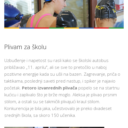
Plivam za školu
Uzbuđenje i napetost su rasli kako se školski autobus
približavao „11. aprilu", ali se sve to pretočilo u naboj
pozitivne energije kada su ušli na bazen. Zagrevanje, priča o
taktikama, poslednji saveti pred nastup, i spiker je najavio
početak.
Petoro izvanrednih plivača
popelo se na startnu
kućicu i zaplivalo što je brže moglo. Aleksa je plivao prsnim
stilom, a ostali su se takmičili plivajući kraul stilom.
Konkurencija je bila jaka, učestvovalo je preko dvadeset
srednjih škola, sa skoro 150 učenika.