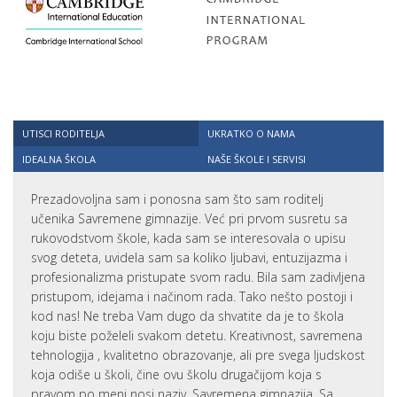
UTISCI RODITELJA
UKRATKO O NAMA
IDEALNA ŠKOLA
NAŠE ŠKOLE I SERVISI
Prezadovoljna sam i ponosna sam što sam roditelj
učenika Savremene gimnazije. Već pri prvom susretu sa
rukovodstvom škole, kada sam se interesovala o upisu
svog deteta, uvidela sam sa koliko ljubavi, entuzijazma i
profesionalizma pristupate svom radu. Bila sam zadivljena
pristupom, idejama i načinom rada. Tako nešto postoji i
kod nas! Ne treba Vam dugo da shvatite da je to škola
koju biste poželeli svakom detetu. Kreativnost, savremena
tehnologija , kvalitetno obrazovanje, ali pre svega ljudskost
koja odiše u školi, čine ovu školu drugačijom koja s
pravom po meni nosi naziv, Savremena gimnazija. Sa