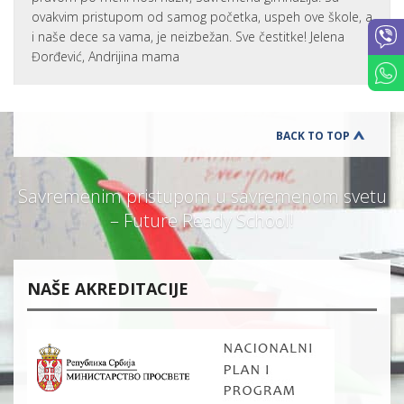
ovakvim pristupom od samog početka, uspeh ove škole, a
i naše dece sa vama, je neizbežan. Sve čestitke! Jelena
Đorđević, Andrijina mama
BACK TO TOP
Savremenim pristupom u savremenom svetu
– Future Ready School!
NAŠE AKREDITACIJE