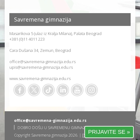
Savremena gimnazija
Masarikova 5 (ulaz iz Kralja Milana), Palata Beograd
+381 (0)11 4011 223
Cara Dušana 34, Zemun, Beograd
office@savremena-gimnazija.edu.rs
upis@savremena-gimnazija.edu.rs
www.savremena-gimnazija.edu.rs
office@savremena-gimnazija.edu.rs
DOBRO DOŠLI U SAVREMENU GIMNAZIJU
PRIJAVITE SE »
Copyright Savremena gimnazija 2026. |
Privatnost korisnika