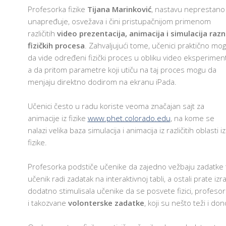
I
Profesorka fizike
Tijana Marinković
, nastavu neprestano
S
unapređuje, osvežava i čini pristupačnijom primenom
I
S
različitih
video prezentacija, animacija i simulacija razn
K
fizičkih procesa
. Zahvaljujući tome, učenici praktično mo
K
da vide određeni fizički proces u obliku video eksperiment
P
Z
a da pritom parametre koji utiču na taj proces mogu da
U
menjaju direktno dodirom na ekranu iPada.
I
C
Učenici često u radu koriste veoma značajan sajt za
E
animacije iz fizike
www.phet.colorado.edu
, na kome se
S
nalazi velika baza simulacija i animacija iz različitih oblasti iz
G
fizike.
I
A
Profesorka podstiče učenike da zajedno vežbaju zadatke 
I
učenik radi zadatak na interaktivnoj tabli, a ostali prate i
P
Z
dodatno stimulisala učenike da se posvete fizici, profes
P
i takozvane
volonterske zadatke
, koji su nešto teži i don
U
P