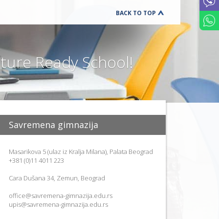
UČENIKA
BACK TO TOP
PREVENCIJ
VRŠNJAČ
NASILJA
DODATNI
ONLINE
ure Ready School!
KURSEVI
ENGLESK
KARIJERN
SAVETOVA
BESPLATN
RADIONIC
ZA
ČETVRTAK
Savremena gimnazija
SCHOOL
STARTER
SET
Masarikova 5 (ulaz iz Kralja Milana), Palata Beograd
+381 (0)11 4011 223
K
U
Cara Dušana 34, Zemun, Beograd
T
A
office@savremena-gimnazija.edu.rs
K
Z
upis@savremena-gimnazija.edu.rs
A
R