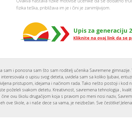
Ovakva nastava fizike motiviše učenike da se dodatno tru
fizika teška, približava im je i čini je zanimljivijom.
Upis za generaciju 2
Kliknite na ovaj link da se p
a sam i ponosna sam što sam roditelj učenika Savremene gimnazije. 
interesovala o upisu svog deteta, uvidela sam sa koliko ljubavi, entu
ivljena pristupom, idejama i načinom rada. Tako nešto postoji i kod 
ste poželeli svakom detetu. Kreativnost, savremena tehnologija , kvali
i, čine ovu školu drugačijom koja s pravom po meni nosi naziv, Savr
eh ove škole, a i naše dece sa vama, je neizbežan. Sve čestitke! Jelen