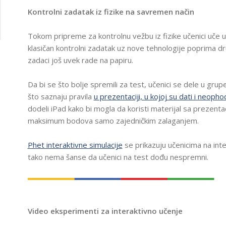
T
Kontrolni zadatak iz fizike na savremen način
E
H
N
Tokom pripreme za kontrolnu vežbu iz fizike učenici uče
O
L
klasičan kontrolni zadatak uz nove tehnologije poprima drug
AM
O
zadaci još uvek rade na papiru.
G
I
J
Da bi se što bolje spremili za test, učenici se dele u g
A
U
što saznaju pravila
u prezentaciji, u kojoj su dati i neoph
U
Č
dodeli iPad kako bi mogla da koristi materijal sa prezenta
I
maksimum bodova samo zajedničkim zalaganjem.
O
N
I
Phet interaktivne simulacije
se prikazuju učenicima na inte
C
I
tako nema šanse da učenici na test dođu nespremni.
F
R
U
3
O
Video eksperimenti za interaktivno učenje
3
Š