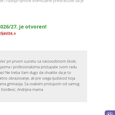
de i razbija njihove eventualne predrasude da je
NAJVAŽNIJ
VEŠTINA 
UČENIKE
APLICIRAN
NA KOLED
U SAD
026/27. je otvoren!
P
rijavite »
O
D
R
Š
K
A
Z
Već pri prvom susretu sa rukovodstvom škole,
A
N
zijazma i profesionalizma pristupate svom radu.
O
nas! Ne treba Vam dugo da shvatite da je to
V
tetno obrazovanje, ali pre svega ljudskost koja
E
U
emena gimnazija. Sa ovakvim pristupom od samog
Č
a Đorđević, Andrijina mama
E
N
I
K
E
MOTIVACI