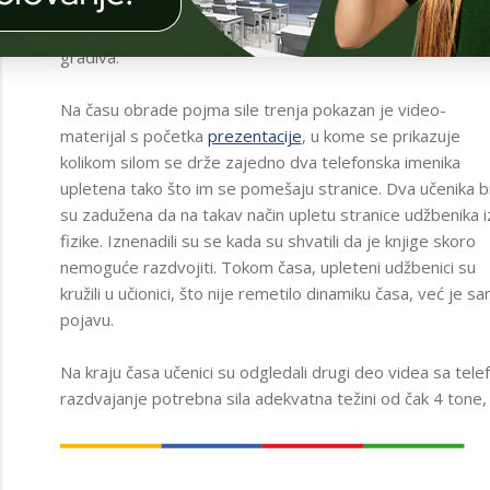
Tako se isključuje mogućnost pogrešnog prepisivanja sa
Č
table, što je bio jedan od glavnih problema za razumevan
I
O
gradiva.
N
I
C
Na času obrade pojma sile trenja pokazan je video-
I
materijal s početka
prezentacije
, u kome se prikazuje
G
kolikom silom se drže zajedno dva telefonska imenika
A
O
upletena tako što im se pomešaju stranice.
Dva učenika bi
I
su zadužena da na takav način upletu stranice udžbenika i
T
fizike
. Iznenadili su se kada su shvatili da je knjige skoro
 I
T
nemoguće razdvojiti. Tokom časa, upleteni udžbenici su
NI
N
kružili u učionici, što nije remetilo dinamiku časa, već je
pojavu.
I
A
A
Na kraju časa učenici su odgledali drugi deo videa sa telef
I
AM
razdvajanje potrebna sila adekvatna težini od čak 4 tone,
A
NO-
E
ER
E
D
AM