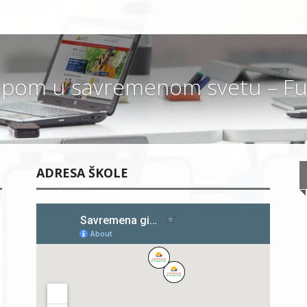
pom u savremenom svetu – Fut
ADRESA ŠKOLE