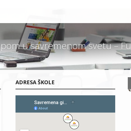
pom u savremenom svetu – Fut
ADRESA ŠKOLE