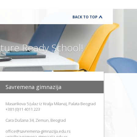
BACK TO TOP
ure Ready School!
Savremena gimnazija
Masarikova 5 (ulaz iz Kralja Milana), Palata Beograd
+381 (0)11 4011 223
Cara Dušana 34, Zemun, Beograd
office@savremena-gimnazija.edu.rs
upis@savremena-gimnazija.edu.rs