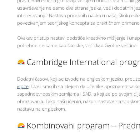
prava. Savremena gimnazija veruje u budućnost multiling
usavršavanja ne samo dva strana jezika, već i dodatnih jez
interesovanju. Nastava prirodnih nauka u našoj školi real
povezivanjem teorijskog koncepta sa praktičnom primeno
Ovakav pristup nastavi podstiče kreativno mišljenje i unap
potrebne ne samo kao školske, već i kao životne veštine.
Cambridge International prog
Dodatni časovi, koji se izvode na engleskom jeziku, preuze
ispite
. Uveli smo ih sa idejom da učenike upoznamo sa ko
zapadnoevropskim zemljama i SAD, a koji se po svojim cilj
obrazovanja. Tako naši učenici, nakon nastave na srpsk
nastavu na engleskom.
Kombinovani program – Predn