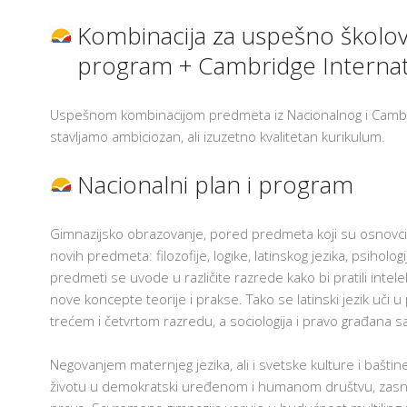
I
S
Kombinacija za uspešno školova
I
S
program + Cambridge Interna
K
K
P
Uspešnom kombinacijom predmeta iz Nacionalnog i Cambr
Z
U
stavljamo ambiciozan, ali izuzetno kvalitetan kurikulum.
I
C
Nacionalni plan i program
E
S
Gimnazijsko obrazovanje, pored predmeta koji su osnovc
G
novih predmeta: filozofije, logike, latinskog jezika, psiholog
I
predmeti se uvode u različite razrede kako bi pratili inte
A
nove koncepte teorije i prakse. Tako se latinski jezik uči u
I
trećem i četvrtom razredu, a sociologija i pravo građana 
P
Z
P
Negovanjem maternjeg jezika, ali i svetske kulture i bašti
U
P
životu u demokratski uređenom i humanom društvu, zasno