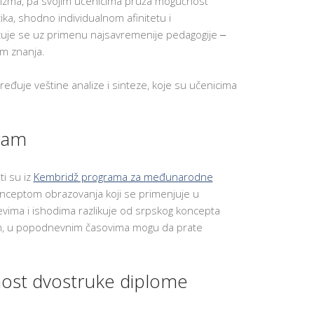
vizma, pa svojim učenicima pruža mogućnost
NAJVAŽNIJ
VEŠTINA 
ika, shodno individualnom afinitetu i
UČENIKE
izuje se uz primenu najsavremenije pedagogije ‒
APLICIRAN
m znanja.
NA KOLED
U SAD
ređuje veštine analize i sinteze, koje su učenicima
P
O
D
R
Š
ram
K
A
Z
A
ti su iz
Kembridž programa za međunarodne
N
O
nceptom obrazovanja koji se primenjuje u
V
evima i ishodima razlikuje od srpskog koncepta
E
U
om, u popodnevnim časovima mogu da prate
Č
E
N
I
ost dvostruke diplome
K
E
MOTIVACI