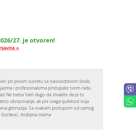
O
D
I
T
E
L
J
E
026/27. je otvoren!
PARENTIN
rijavite »
FOR
ACADEMI
SUCCESS
SAVETOVA
ZA RODITE
PARENTS
Već pri prvom susretu sa rukovodstvom škole,
AT
zijazma i profesionalizma pristupate svom radu.
WORK
nas! Ne treba Vam dugo da shvatite da je to
PORTAL
tetno obrazovanje, ali pre svega ljudskost koja
ZA
RODITELJE
emena gimnazija. Sa ovakvim pristupom od samog
IZVEŠTAJI
a Đorđević, Andrijina mama
AKTIVNOS
I USPEHU