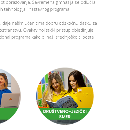
pt obrazovanja, Savremena gimnazija se odlučila
UČENIKA
ih tehnologija i nastavnog programa.
PREVENCIJ
VRŠNJAČ
NASILJA
e, daje našim učenicima dobru odskočnu dasku za
DODATNI
nostranstvu. Ovakav holistički pristup objedinjuje
ONLINE
KURSEVI
ional programa kako bi naši srednjoškolci postali
ENGLESK
KARIJERN
SAVETOVA
BESPLATN
RADIONIC
ZA
ČETVRTAK
SCHOOL
STARTER
SET
K
U
T
A
K
Z
A
R