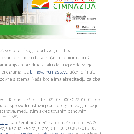
E
N
T
R
H
A
E
D
R
A
”
P
KAKO U
R
PRAKSI
O
IZGLEDA
UGLOVE
J
KREATIVN
PLIKACIJE ZA
E
NASTAVA?
BRAZOVANJE
veno-jezičkog, sportskog ili IT tipa i
K
INTERDIS
an je na ideji da se našim učenicima pruži
NTERAKTIVNE
A
PROJEKTN
ABLE
T
 gimnazijskih predmeta, ali i da unaprede svoje
NASTAVA
O
ABLET
O
g programa. Uz
bilingvalnu nastavu
učenici imaju
METODIK
U
D
NASTAVE
zovna sistema. Naša škola ima akreditaciju za oba
ASTAVI
R
Ž
UČENJE P
PAD
I
STEM
PLIKACIJE
V
KONCEPT
O
voja Republike Srbije br. 022-05-00050 /2010-03, od
NDROID I
M
DESIGN
OS
u da sprovodi nastavni plan i program za gimnaziju
P
THINKING
PLIKACIJA
nistarstva, među svim akreditovanim osnovnim,
R
AND
E
rojem 1882.
LEARNING
PROBLEM
D
SOLVING
ziju
, kao Kembridž međunarodnu školu broj EA051.
LEKTRONSKI
U
voja Republike Srbije, broj 611-00-00087/2016-06,
NEVNIK
Z
INOVATIV
asnost za izvođenje dvojezične nastave
na srpskom i
E
OBRAZOV