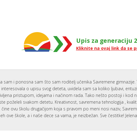
Upis za generaciju 2
Kliknite na ovaj link da se p
a sam i ponosna sam što sam roditelj učenika Savremene gimnazije. 
interesovala o upisu svog deteta, uvidela sam sa koliko ljubavi, entu
ivljena pristupom, idejama i načinom rada. Tako nešto postoji i kod 
ste poželeli svakom detetu. Kreativnost, savremena tehnologija , kvali
i, čine ovu školu drugačijom koja s pravom po meni nosi naziv, Savr
eh ove škole, a i naše dece sa vama, je neizbežan. Sve čestitke! Jelen