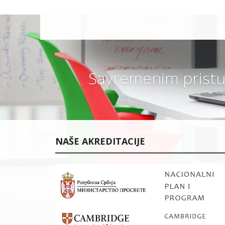
I
P
R
O
G
R
A
M
?
Savremenim pristu
V
A
N
R
E
D
N
O
NAŠE AKREDITACIJE
Š
K
O
L
O
V
A
N
J
E
ŠKOLARINA I