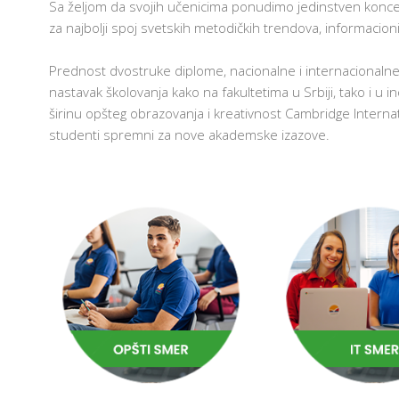
Sa željom da svojih učenicima ponudimo jedinstven konce
za najbolji spoj svetskih metodičkih trendova, informacion
Prednost dvostruke diplome, nacionalne i internacionaln
nastavak školovanja kako na fakultetima u Srbiji, tako i u i
širinu opšteg obrazovanja i kreativnost Cambridge Internat
studenti spremni za nove akademske izazove.