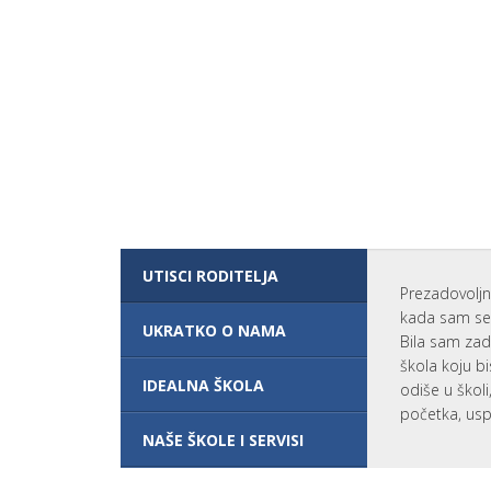
N
G
L
E
S
K
O
G
J
E
P
O
T
R
E
B
N
UTISCI RODITELJA
O
Prezadovoljn
Z
kada sam se 
A
UKRATKO O NAMA
K
Bila sam zad
O
škola koju bi
M
IDEALNA ŠKOLA
odiše u škol
B
I
početka, usp
N
O
NAŠE ŠKOLE I SERVISI
V
A
N