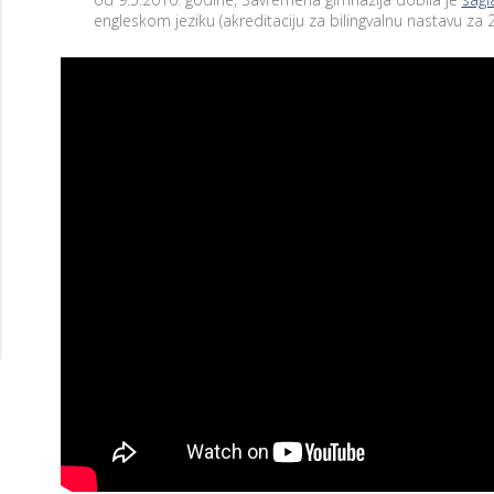
engleskom jeziku (akreditaciju za bilingvalnu nastavu za
T
E
H
N
O
L
AM
O
G
I
J
A
U
U
Č
I
O
N
I
C
I
F
R
U
3
O
3
Š