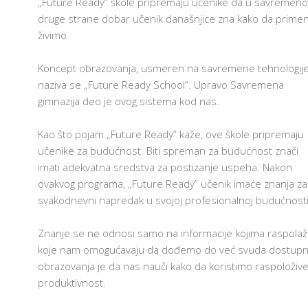
„Future Ready” škole pripremaju učenike da u savremeno
I
S
druge strane dobar učenik današnjice zna kako da prime
I
živimo.
S
K
Koncept obrazovanja, usmeren na savremene tehnologije
K
P
naziva se „Future Ready School”. Upravo Savremena
Z
gimnazija deo je ovog sistema kod nas.
U
I
C
Kao što pojam „Future Ready” kaže, ove škole pripremaju
učenike za budućnost. Biti spreman za budućnost znači
E
imati adekvatna sredstva za postizanje uspeha. Nakon
S
G
ovakvog programa, „Future Ready” učenik imaće znanja za
I
svakodnevni napredak u svojoj profesionalnoj budućnosti
A
I
Znanje se ne odnosi samo na informacije kojima raspolaže
P
koje nam omogućavaju da dođemo do već svuda dostupnih
Z
obrazovanja je da nas nauči kako da koristimo raspoložive i
P
U
produktivnost.
P