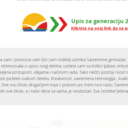
Upis za generaciju 2
Kliknite na ovaj link da se p
a sam i ponosna sam što sam roditelj učenika Savremene gimnazije. 
interesovala o upisu svog deteta, uvidela sam sa koliko ljubavi, entu
ivljena pristupom, idejama i načinom rada. Tako nešto postoji i kod 
ste poželeli svakom detetu. Kreativnost, savremena tehnologija , kvali
i, čine ovu školu drugačijom koja s pravom po meni nosi naziv, Savr
eh ove škole, a i naše dece sa vama, je neizbežan. Sve čestitke! Jelen