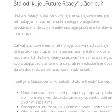
Šta odlikuje „Future Ready” učionicu?
„Future Ready” učionice opremljene su najsavremenijim
tehnologijama. Savremena tehnologija omogućava
predavačima da svoja kreativna izlaganja učine interaktivn
i zanimljivim.
Zahvaljujući savremenoj tehnologiji, ovakva nastava daje
brži protok i pristup informacijama, momentalnu proveru
podataka itd. „Future Ready predavač” ne samo da ne gub
svoju ulogu, već stalno mora da prati tehnološke trendove
da uči dodatno, da se usavršava i radi na sebi.
Intelligent Classroom u kontekstu „Future Ready” koncepta
Upotrebu savremenih uređaja poput lap topova, ajpeda,
do informacija, već da zaista savladaju upotrebu ovih ure
životnim aspektima;
Dostupnost interneta, koji učenicima pruža upotrebu ele
Obrazovne aplikacije, poput mnogih širom sveta koje či