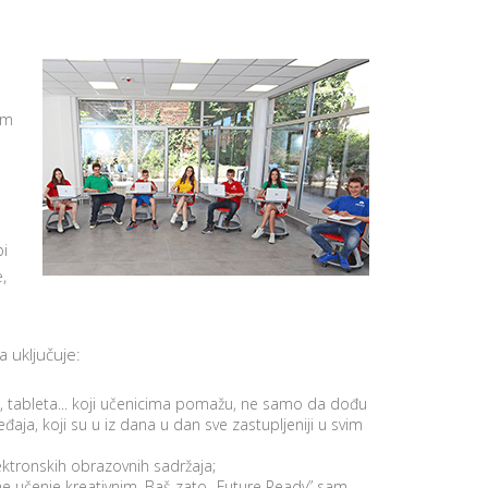
NAJVAŽNIJ
VEŠTINA 
UČENIKE
APLICIRAN
NA KOLED
U SAD
im
P
O
D
R
Š
K
A
i
Z
A
,
N
O
V
E
U
 uključuje:
Č
E
N
 tableta... koji učenicima pomažu, ne samo da dođu
I
đaja, koji su u iz dana u dan sve zastupljeniji u svim
K
E
ktronskih obrazovnih sadržaja;
MOTIVACI
ne učenje kreativnim. Baš zato „Future Ready” sam