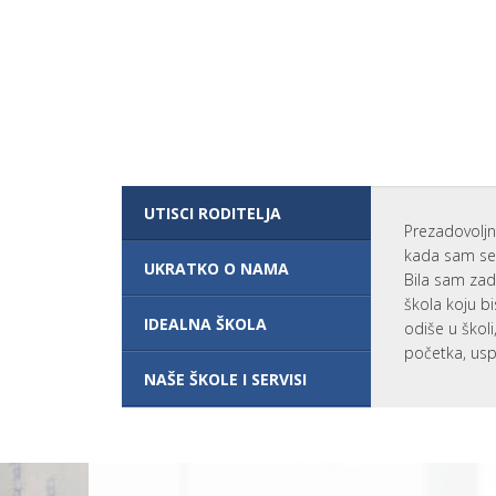
I
P
R
O
G
R
A
M
?
V
A
N
UTISCI RODITELJA
R
Prezadovoljn
E
kada sam se 
D
UKRATKO O NAMA
N
Bila sam zad
O
škola koju bi
Š
IDEALNA ŠKOLA
K
odiše u škol
O
početka, usp
L
O
NAŠE ŠKOLE I SERVISI
V
A
N
J
E
ŠKOLARINA I