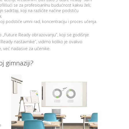
UČENIKA
filišući se za profesioanlnu budućnost kakvu želi;
PREVENCIJ
n sadržaji, koji na različite načine podstiču
VRŠNJAČ
;
NASILJA
oji podstiče umni rad, koncentraciju i proces učenja.
DODATNI
ONLINE
 „Future Ready obrazovanju”, koji se godišnje
KURSEVI
ENGLESK
 Ready nastavnike”, vidimo koliko je ovakvo
KARIJERN
, već nadasve za učenike.
SAVETOVA
BESPLATN
j gimnaziji?
RADIONIC
ZA
ČETVRTAK
SCHOOL
STARTER
SET
K
U
T
A
K
Z
A
e
R