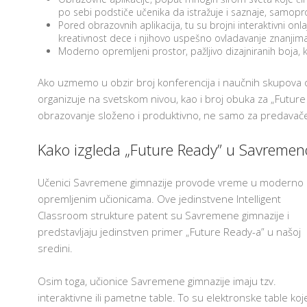
po sebi podstiče učenika da istražuje i saznaje, samopro
Pored obrazovnih aplikacija, tu su brojni interaktivni onlaj
kreativnost dece i njihovo uspešno ovladavanje znanjima
Moderno opremljeni prostor, pažljivo dizajniranih boja, k
Ako uzmemo u obzir broj konferencija i naučnih skupova o
organizuje na svetskom nivou, kao i broj obuka za „Future
obrazovanje složeno i produktivno, ne samo za predavače
Kako izgleda „Future Ready” u Savremeno
Učenici Savremene gimnazije provode vreme u moderno
opremljenim učionicama. Ove jedinstvene Intelligent
Classroom strukture patent su Savremene gimnazije i
predstavljaju jedinstven primer „Future Ready-a” u našoj
sredini.
Osim toga, učionice Savremene gimnazije imaju tzv.
interaktivne ili pametne table. To su elektronske table koj