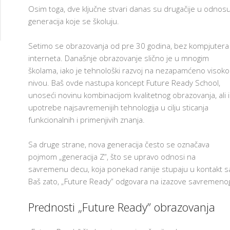
Osim toga, dve ključne stvari danas su drugačije u odnosu n
T
E
generacija koje se školuju.
H
N
O
Setimo se obrazovanja od pre 30 godina, bez kompjutera i
L
AM
O
interneta. Današnje obrazovanje slično je u mnogim
G
školama, iako je tehnološki razvoj na nezapamćeno visok
I
J
nivou. Baš ovde nastupa koncept Future Ready School,
A
U
unoseći novinu kombinacijom kvalitetnog obrazovanja, ali i
U
upotrebe najsavremenijih tehnologija u cilju sticanja
Č
I
funkcionalnih i primenjivih znanja.
O
N
I
Sa druge strane, nova generacija često se označava
C
I
pojmom „generacija Z”, što se upravo odnosi na
savremenu decu, koja ponekad ranije stupaju u kontakt s
F
R
Baš zato, „Future Ready” odgovara na izazove savremenog 
U
3
Prednosti „Future Ready” obrazovanja
O
3
Š