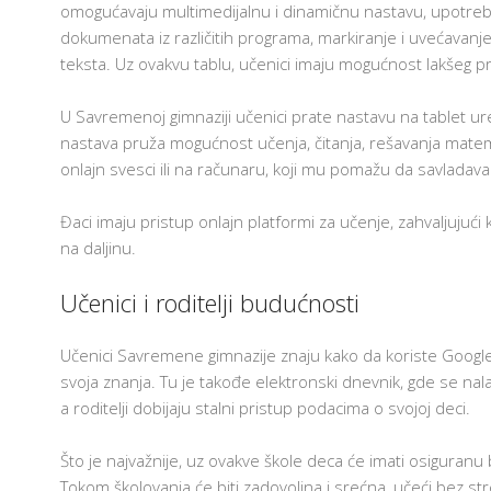
omogućavaju multimedijalnu i dinamičnu nastavu, upotre
dokumenata iz različitih programa, markiranje i uvećavanj
teksta. Uz ovakvu tablu, učenici imaju mogućnost lakšeg p
U Savremenoj gimnaziji učenici prate nastavu na tablet ur
nastava pruža mogućnost učenja, čitanja, rešavanja matema
onlajn svesci ili na računaru, koji mu pomažu da savladava
Đaci imaju pristup onlajn platformi za učenje, zahvaljujući k
na daljinu.
Učenici i roditelji budućnosti
Učenici Savremene gimnazije znaju kako da koriste Google 
svoja znanja. Tu je takođe elektronski dnevnik, gde se na
a roditelji dobijaju stalni pristup podacima o svojoj deci.
Što je najvažnije, uz ovakve škole deca će imati osiguranu
Tokom školovanja će biti zadovoljna i srećna, učeći bez stre