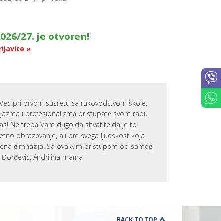
026/27. je otvoren!
rijavite »
Već pri prvom susretu sa rukovodstvom škole,
zijazma i profesionalizma pristupate svom radu.
nas! Ne treba Vam dugo da shvatite da je to
tetno obrazovanje, ali pre svega ljudskost koja
emena gimnazija. Sa ovakvim pristupom od samog
a Đorđević, Andrijina mama
BACK TO TOP