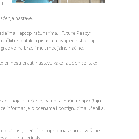
bu
O
D
e
I
raćenja nastave.
T
E
L
J
eđajima i laptop računarima. „Future Ready”
E
tičkih zadataka i pisanja u ovoj jedinstvenoj
PARENTIN
 gradivo na brze i multimedijalne načine.
FOR
ACADEMI
SUCCESS
ojoj mogu pratiti nastavu kako iz učionice, tako i
SAVETOVA
ZA RODITE
PARENTS
AT
WORK
PORTAL
aplikacije za učenje, pa na taj način unapređuju
ZA
laze informacije o ocenama i postignućima učenika,
RODITELJE
IZVEŠTAJI
AKTIVNOS
I USPEHU
 budućnost, steći će neophodna znanja i veštine.
sa, straha i pritiska.