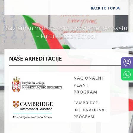
BACK TO TOP
Savremenim pristupom u savremenom svetu
– Future Ready School!
NAŠE AKREDITACIJE