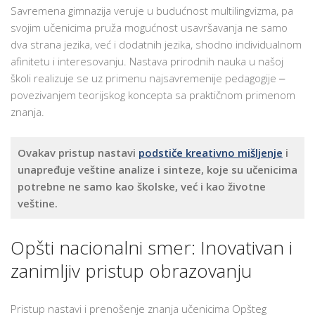
Savremena gimnazija veruje u budućnost multilingvizma, pa
svojim učenicima pruža mogućnost usavršavanja ne samo
dva strana jezika, već i dodatnih jezika, shodno individualnom
afinitetu i interesovanju. Nastava prirodnih nauka u našoj
školi realizuje se uz primenu najsavremenije pedagogije ‒
povezivanjem teorijskog koncepta sa praktičnom primenom
znanja.
Ovakav pristup nastavi
podstiče kreativno mišljenje
i
unapređuje veštine analize i sinteze, koje su učenicima
potrebne ne samo kao školske, već i kao životne
veštine.
Opšti nacionalni smer: Inovativan i
zanimljiv pristup obrazovanju
Pristup nastavi i prenošenje znanja učenicima Opšteg