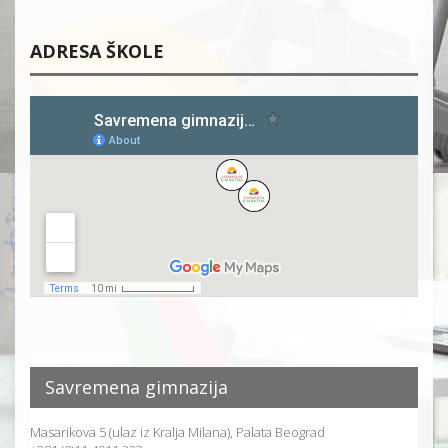
ADRESA ŠKOLE
Savremena gimnazija
Masarikova 5 (ulaz iz Kralja Milana), Palata Beograd