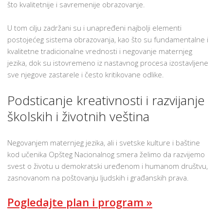
što kvalitetnije i savremenije obrazovanje.
U tom cilju zadržani su i unapređeni najbolji elementi
postojećeg sistema obrazovanja, kao što su fundamentalne i
kvalitetne tradicionalne vrednosti i negovanje maternjeg
jezika, dok su istovremeno iz nastavnog procesa izostavljene
sve njegove zastarele i često kritikovane odlike.
Podsticanje kreativnosti i razvijanje
školskih i životnih veština
Negovanjem maternjeg jezika, ali i svetske kulture i baštine
kod učenika Opšteg Nacionalnog smera želimo da razvijemo
svest o životu u demokratski uređenom i humanom društvu,
zasnovanom na poštovanju ljudskih i građanskih prava.
Pogledajte plan i program »