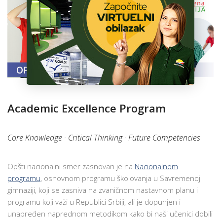
ŠKOLA
Academic Excellence Program
Core Knowledge · Critical Thinking · Future Competencies
Opšti nacionalni smer zasnovan je na
Nacionalnom
programu
, osnovnom programu školovanja u Savremenoj
gimnaziji, koji se zasniva na zvaničnom nastavnom planu i
programu koji važi u Republici Srbiji, ali je dopunjen i
unapređen naprednom metodikom kako bi naši učenici dobili