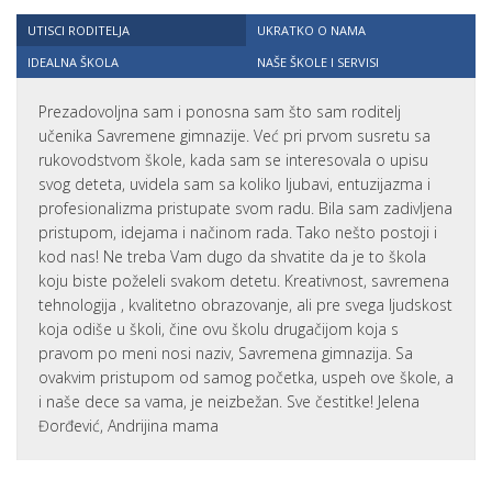
UTISCI RODITELJA
UKRATKO O NAMA
IDEALNA ŠKOLA
NAŠE ŠKOLE I SERVISI
Prezadovoljna sam i ponosna sam što sam roditelj
učenika Savremene gimnazije. Već pri prvom susretu sa
rukovodstvom škole, kada sam se interesovala o upisu
svog deteta, uvidela sam sa koliko ljubavi, entuzijazma i
profesionalizma pristupate svom radu. Bila sam zadivljena
pristupom, idejama i načinom rada. Tako nešto postoji i
kod nas! Ne treba Vam dugo da shvatite da je to škola
koju biste poželeli svakom detetu. Kreativnost, savremena
tehnologija , kvalitetno obrazovanje, ali pre svega ljudskost
koja odiše u školi, čine ovu školu drugačijom koja s
pravom po meni nosi naziv, Savremena gimnazija. Sa
ovakvim pristupom od samog početka, uspeh ove škole, a
i naše dece sa vama, je neizbežan. Sve čestitke! Jelena
Đorđević, Andrijina mama