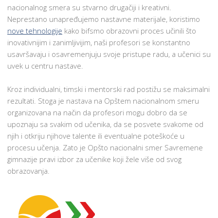
nacionalnog smera su stvarno drugačiji i kreativni.
Neprestano unapređujemo nastavne materijale, koristimo
nove tehnologije
kako bifsmo obrazovni proces učinili što
inovativnijim i zanimljivijim, naši profesori se konstantno
usavršavaju i osavremenjuju svoje pristupe radu, a učenici su
uvek u centru nastave.
Kroz individualni, timski i mentorski rad postižu se maksimalni
rezultati. Stoga je nastava na Opštem nacionalnom smeru
organizovana na način da profesori mogu dobro da se
upoznaju sa svakim od učenika, da se posvete svakome od
njih i otkriju njihove talente ili eventualne poteškoće u
procesu učenja. Zato je Opšto nacionalni smer Savremene
gimnazije pravi izbor za učenike koji žele više od svog
obrazovanja.