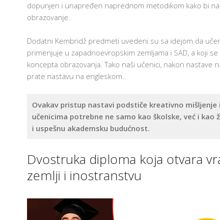
I
dopunjen i unapređen naprednom metodikom kako bi naši uč
S
obrazovanje.
I
S
Dodatni Kembridž predmeti uvedeni su sa idejom da učen
K
K
primenjuje u zapadnoevropskim zemljama i SAD, a koji se p
P
koncepta obrazovanja. Tako naši učenici, nakon nastav
Z
U
prate nastavu na engleskom.
I
C
Ovakav pristup nastavi podstiče kreativno mišljenje i
E
učenicima potrebne ne samo kao školske, već i kao ž
S
i uspešnu akademsku budućnost.
G
I
Dvostruka diploma koja otvara vra
A
I
zemlji i inostranstvu
P
Z
P
U
P