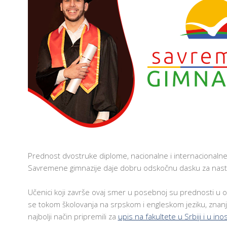
Prednost dvostruke diplome, nacionalne i internacional
Savremene gimnazije daje dobru odskočnu dasku za nasta
Učenici koji završe ovaj smer u posebnoj su prednosti u 
se tokom školovanja na srpskom i engleskom jeziku, znanjem
najbolji način pripremili za
upis na fakultete u Srbiji i u in