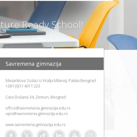
O
D
I
T
ure Ready School!
E
L
J
E
PARENTIN
FOR
ACADEMI
SUCCESS
Savremena gimnazija
SAVETOVA
ZA RODITE
Masarikova 5 (ulaz iz Kralja Milana), Palata Beograd
PARENTS
AT
+381 (0)11 4011 223
WORK
Cara Dušana 34, Zemun, Beograd
PORTAL
ZA
RODITELJE
office@savremena-gimnazija.edu.rs
upis@savremena-gimnazija.edu.rs
IZVEŠTAJI
AKTIVNOS
www.savremena-gimnazija.edu.rs
I USPEHU