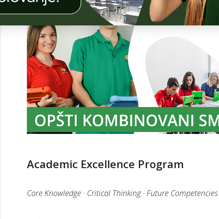
Č
I
O
N
I
C
I
G
A
O
I
T
 I
T
NI
N
I
A
Academic Excellence Program
A
I
AM
A
NO-
E
Core Knowledge · Critical Thinking · Future Competencies
ER
E
D
AM