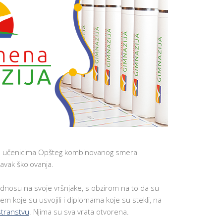
NAJVAŽNIJ
VEŠTINA 
UČENIKE
APLICIRAN
NA KOLED
U SAD
P
O
D
R
Š
K
A
Z
A
N
O
V
E
ne učenicima Opšteg kombinovanog smera
U
vak školovanja.
Č
E
N
odnosu na svoje vršnjake, s obzirom na to da su
I
K
 koje su usvojili i diplomama koje su stekli, na
E
ostranstvu
. Njima su sva vrata otvorena.
MOTIVACI