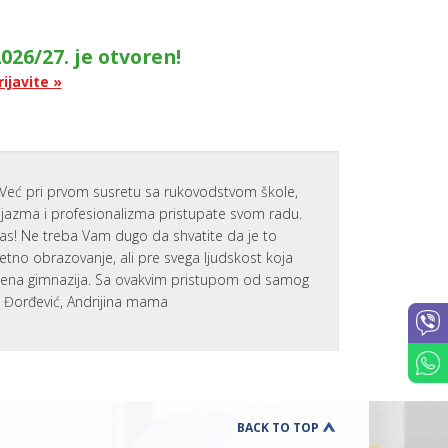
UČENIKA
PREVENCIJ
VRŠNJAČ
026/27. je otvoren!
NASILJA
rijavite »
DODATNI
ONLINE
KURSEVI
ENGLESK
KARIJERN
SAVETOVA
Već pri prvom susretu sa rukovodstvom škole,
BESPLATN
zijazma i profesionalizma pristupate svom radu.
RADIONIC
nas! Ne treba Vam dugo da shvatite da je to
ZA
ČETVRTAK
tetno obrazovanje, ali pre svega ljudskost koja
SCHOOL
emena gimnazija. Sa ovakvim pristupom od samog
STARTER
a Đorđević, Andrijina mama
SET
K
U
T
A
K
Z
BACK TO TOP
A
R