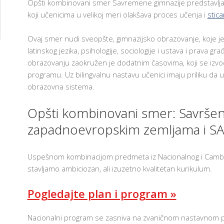
Opšti kombinovani smer Savremene gimnazije predstavlja 
T
koji učenicima u velikoj meri olakšava proces učenja i
stica
E
H
N
Ovaj smer nudi sveopšte, gimnazijsko obrazovanje, koje je
O
L
AM
latinskog jezika, psihologije, sociologije i ustava i prava gr
O
G
obrazovanju zaokružen je dodatnim časovima, koji se izv
I
programu. Uz bilingvalnu nastavu učenici imaju priliku da
J
A
obrazovna sistema.
U
U
Č
Opšti kombinovani smer: Savršen 
I
O
zapadnoevropskim zemljama i S
N
I
C
I
Uspešnom kombinacijom predmeta iz Nacionalnog i Cambr
F
stavljamo ambiciozan, ali izuzetno kvalitetan kurikulum.
R
U
Pogledajte plan i program »
3
O
3
Nacionalni program se zasniva na zvaničnom nastavnom planu
Š