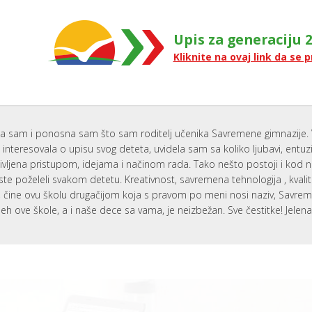
Upis za generaciju 2
Kliknite na ovaj link da se p
a sam i ponosna sam što sam roditelj učenika Savremene gimnazije. 
interesovala o upisu svog deteta, uvidela sam sa koliko ljubavi, entu
ivljena pristupom, idejama i načinom rada. Tako nešto postoji i kod 
ste poželeli svakom detetu. Kreativnost, savremena tehnologija , kvali
i, čine ovu školu drugačijom koja s pravom po meni nosi naziv, Savr
eh ove škole, a i naše dece sa vama, je neizbežan. Sve čestitke! Jelen