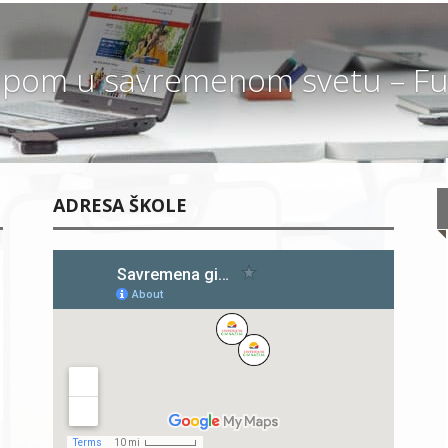
pom u savremenom svetu – Fut
ADRESA ŠKOLE