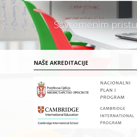
N
G
L
E
Savremenim pristu
S
K
O
G
J
E
P
O
T
NAŠE AKREDITACIJE
R
E
B
N
O
Z
A
K
O
M
B
I
N
O
V
A
N