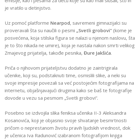
emisije, kao i pesama za decu koje su kao mali slušali, što ih
je vratilo u detinjstvo.
Uz pomoć platforme
Nearpod
, savremeni gimnazijalci su
proveravali šta su naučili o pesmi
„Svetli grobovi”
(kome je
posvećena, koja stilska figura se nalazi u njenom naslovu, šta
je to što nikada ne umire), koja je nastala nakon smrti velikog
Zmajevog prijatelja, takođe pesnika,
Đure Jakšića
.
Priča o njihovom prijateljstvu dodatno je zaintrigirala
učenike, koji su,
podstaknuti time
, osmislili slike, a neki su
svoje impresije povezali sa već postojećim fotografijama na
internetu, objašnjavajući drugima
kako se baš te fotografije
dovode u vezu sa pesmom „Svetli grobovi”
.
Posebno se izdvojila slika feniksa učenika II-3 Aleksandra
Kosanovića, koji je objasnio svoje shvatanje besmrtnosti
pričom o neprestanom životu pravih ljudskih vrednost, dok
je učenica Iva Radunović izabranom fotografijom knjiga