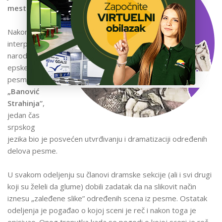
ŠKOLA
mestu
Nakon
interpretacije
narodne
epske
pesme
„Banović
Strahinja”
,
jedan čas
srpskog
jezika bio je posvećen utvrđivanju i dramatizaciji određenih
delova pesme.
U svakom odeljenju su članovi dramske sekcije (ali i svi drugi
koji su želeli da glume) dobili zadatak da na slikovit način
iznesu „zaleđene slike” određenih scena iz pesme. Ostatak
odeljenja je pogađao o kojoj sceni je reč i nakon toga je