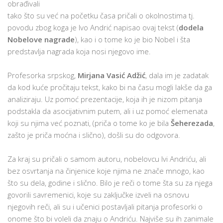
obrađivali
tako što su već na početku časa pričali o okolnostima tj.
povodu zbog koga je Ivo Andrić napisao ovaj tekst (
dodela
Nobelove nagrade
), kao i o tome ko je bio Nobel i šta
predstavlja nagrada koja nosi njegovo ime.
Profesorka srpskog,
Mirjana Vasić Adžić
, dala im je zadatak
da kod kuće pročitaju tekst, kako bi na času mogli lakše da ga
analiziraju. Uz pomoć prezentacije, koja ih je nizom pitanja
podstakla da asocijativnim putem, ali i uz pomoć elemenata
koji su njima već poznati, (priča o tome ko je bila
Šeherezada
,
zašto je priča moćna i slično), došli su do odgovora.
Za kraj su pričali o samom autoru, nobelovcu Ivi Andriću, ali
bez osvrtanja na činjenice koje njima ne znače mnogo, kao
što su dela, godine i slično. Bilo je reči o tome šta su za njega
govorili savremenici, koje su zaključke izveli na osnovu
njegovih reči, ali su i učenici postavljali pitanja profesorki o
onome što bi voleli da znaju o Andriću. Najviše su ih zanimale