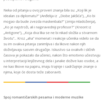
Neka od pitanja u ovoj proveri znanja bila su: „Koji lik je
idealan za diplomatu?” (Anđelija iz „Diobe Jakšića”), „Ko bi
mogao da bude zvezda maskenbala?” (zmija mladoženja),
„Ko je najstroži, ali i najpravedniji profesor?” (Kreont iz
„Antigone”), „Koja dva lika se ne bi nikad složila u stvarnom
životu”... Kroz „aha” momenat i reakcije učenika videlo se da
su im ovakva pitanja zanimljiva i da likove nakon njih
doživljavaju sasvim drugačije. Iskustvo sa ovakvih i sličnih
časova je pokazalo da učenici, nakon što emotivno učestvuju
u interpretaciji književnog dela i junake dožive kao osobe, a
ne kao likove na papiru, imaju trajnije i sadržajnije znanje o
njima, koje će dosta teže zaboraviti.
Spoj romantičarskih pesama i moderne muzike