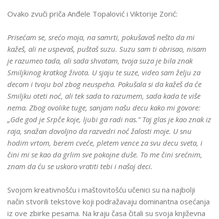
Ovako zvuči priča Anđele Topalović i Viktorije Zorić:
Prisećam se, srećo moja, na samrti, pokušavaš nešto da mi
kažeš, ali ne uspevaš, puštaš suzu. Suzu sam ti obrisao, nisam
je razumeo tada, ali sada shvatam, tvoja suza je bila znak
Smiljkinog kratkog života. U sjaju te suze, video sam želju za
decom i tvoju bol zbog neuspeha. Pokušala si da kažeš da će
Smiljku oteti noć, ali tek sada to razumem, sada kada te više
nema. Zbog ovolike tuge, sanjam našu decu kako mi govore:
„Gde god je Srpče koje, ljubi ga radi nas.” Taj glas je kao znak iz
raja, snažan dovoljno da razvedri noć žalosti moje. U snu
hodim vrtom, berem cveće, pletem vence za svu decu sveta, i
čini mi se kao da grlim sve pokojne duše. To me čini srećnim,
znam da ću se uskoro vratiti tebi i našoj deci.
Svojom kreativnošću i maštovitošću učenici su na najbolji
način stvorili tekstove koji podražavaju dominantna osećanja
iz ove zbirke pesama. Na kraju časa čitali su svoja književna