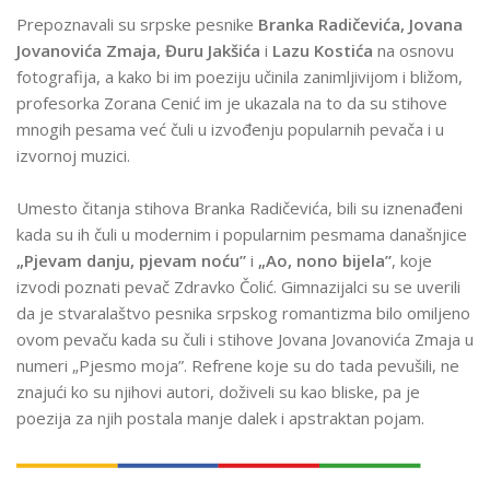
Prepoznavali su srpske pesnike
Branka Radičevića, Jovana
Jovanovića Zmaja, Đuru Jakšića
i
Lazu Kostića
na osnovu
fotografija, a kako bi im poeziju učinila zanimljivijom i bližom,
profesorka Zorana Cenić im je ukazala na to da su stihove
mnogih pesama već čuli u izvođenju popularnih pevača
i u
izvornoj
muzici.
Umesto čitanja stihova Branka Radičevića, bili su iznenađeni
kada su ih čuli u modernim i popularnim pesmama današnjice
„
Pjevam danju, pjevam noću”
i
„
Ao, nono bijela”
, koje
izvodi poznati pevač Zdravko Čolić. Gimnazijalci su se uverili
da je stvaralaštvo pesnika srpskog romantizma bilo omiljeno
ovom pevaču kada su čuli i stihove Jovana Jovanovića Zmaja u
numeri
„
Pjesmo moja”. Refrene koje su do tada pevušili, ne
znajući ko su njihovi autori, doživeli su kao bliske, pa je
poezija za njih postala manje dalek i apstraktan pojam.