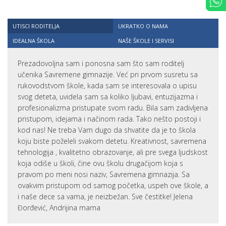
UTISCI RODITELJA
UKRATKO O NAMA
IDEALNA ŠKOLA
NAŠE ŠKOLE I SERVISI
Prezadovoljna sam i ponosna sam što sam roditelj
učenika Savremene gimnazije. Već pri prvom susretu sa
rukovodstvom škole, kada sam se interesovala o upisu
svog deteta, uvidela sam sa koliko ljubavi, entuzijazma i
profesionalizma pristupate svom radu. Bila sam zadivljena
pristupom, idejama i načinom rada. Tako nešto postoji i
kod nas! Ne treba Vam dugo da shvatite da je to škola
koju biste poželeli svakom detetu. Kreativnost, savremena
tehnologija , kvalitetno obrazovanje, ali pre svega ljudskost
koja odiše u školi, čine ovu školu drugačijom koja s
pravom po meni nosi naziv, Savremena gimnazija. Sa
ovakvim pristupom od samog početka, uspeh ove škole, a
i naše dece sa vama, je neizbežan. Sve čestitke! Jelena
Đorđević, Andrijina mama