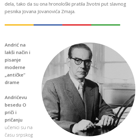
dela, tako da su ona hronološki pratila životni put slavnog
pesnika Jovana Jovanovića Zmaja.
Andrić na
lakši način i
pisanje
moderne
„antičke”
drame
Andrićevu
besedu O
priči i
pričanju
učenici su na
času srpskog