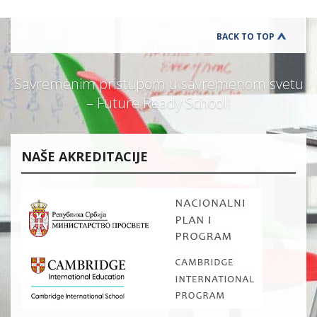
BACK TO TOP
Savremenim pristupom u savremenom svetu
– Future Ready School!
NAŠE AKREDITACIJE