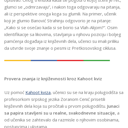
opisivao. Onog trenutka kada se pogodi o kojoj sceni je reč,
glumci se „odmrzavaju”, i nakon toga odgovaraju na pitanja,
ali iz perspektive onoga koga su glumili. Na primer, učenik
koji je glumio Banović Strahinju odgovorio je na pitanje:
„Kako si se osećao kada si se borio sa Vlah-Alijom?”. Osim
identifikacije sa likovima, stavljanja u njihovu poziciju i boljeg
pamćenja događaja iz književnih dela, učenici su imali priliku
da utvrde svoje znanje o pesmi iz Pretkosovskog ciklusa.
Provera znanja iz književnosti kroz Kahoot kviz
Uz pomoć
Kahoot kviza
, učenici su se na kraju polugodišta sa
profesorkom srpskog jezika Zoranom Cenić prisetili
književnih dela koja su pročitali u prvom polugodištu.
Junaci
sa papira stavljeni su u realne, svakodnevne situacije
, a
od učenika se zahtevalo da razmisle o njihovim osobinama,
postupcima i ulogama.