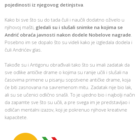
pojedinosti iz njegovog detinjstva
.
Kako bi sve što su do tada čuli i naučili dodatno oživelo u
njihovoj mašti,
gledali su i slušali snimke na kojima se
Andrić obraća javnosti nakon dodele Nobelove nagrade
.
Posebno im se dopalo što su videli kako je izgledala dodela i
čuli Andrićev glas.
Takođe su i Antigonu obrađivali tako što su imali zadatak da
sve odlike antičke drame o kojima su ranije učili i slušali na
časovima primene u pisanju sopstvene antičke drame, koja
će biti zasnovana na savremenom mitu. Zadatak nije bio lak,
ali su se učenici odlično snašli. To je ujedno bio i najbolji način
da zapamte sve što su učili, a pre svega im je predstavljao i
odličan mentalni izazov, koji je pokrenuo njihove kreativne
kapacitete.