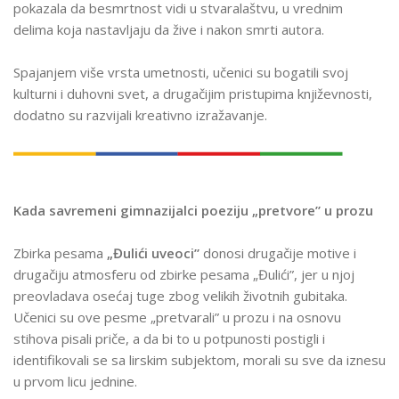
pokazala da besmrtnost vidi u stvaralaštvu, u vrednim
delima koja nastavljaju da žive i nakon smrti autora.
Spajanjem više vrsta umetnosti, učenici su bogatili svoj
kulturni i duhovni svet, a drugačijim pristupima književnosti,
dodatno su razvijali kreativno izražavanje.
Kada savremeni gimnazijalci poeziju „pretvore” u prozu
Zbirka pesama
„Đulići uveoci”
donosi drugačije motive i
drugačiju atmosferu od zbirke pesama „Đulići”, jer u njoj
preovladava osećaj tuge zbog velikih životnih gubitaka
.
Učenici su ove pesme „pretvarali” u prozu i na osnovu
stihova pisali
priče
, a da bi to u potpunosti postigli i
identifikovali se sa lirskim subjektom, morali su sve da iznesu
u prvom licu jednine.