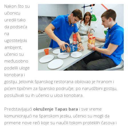
Nakon što su
učionicu
uredili tako
da podseća
na
ugostiteljski
ambijent,
učenici su
međusobno
podelili uloge
konobara i
gostiju. Jelovnik španskog restorana obilovao je hranom i
pićem tipičnim za špansko područje; po narudžbini gostiju,
posluživali su ih učenici u ulozi konobara.
Predstavljajući
okruženje Tapas bara
i sve vreme
komunicirajući na španskom jeziku, učenici su mogli da
primene nove reči koje su naučili tokom proteklih časova i