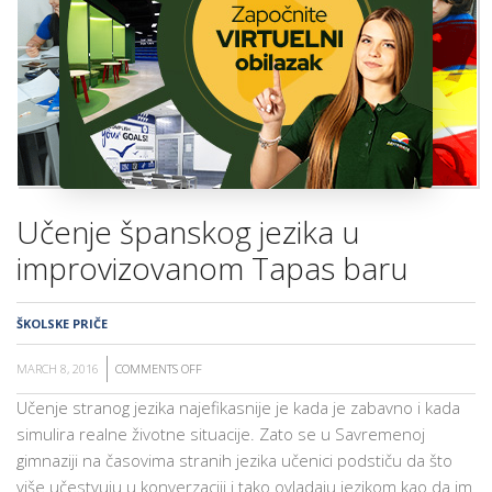
ŠKOLA
Učenje španskog jezika u
improvizovanom Tapas baru
ŠKOLSKE PRIČE
MARCH 8, 2016
COMMENTS OFF
ON
UČENJE
Učenje stranog jezika najefikasnije je kada je zabavno i kada
ŠPANSKOG
simulira realne životne situacije. Zato se u Savremenoj
JEZIKA
gimnaziji na časovima stranih jezika učenici podstiču da što
U
više učestvuju u konverzaciji i tako ovladaju jezikom kao da im