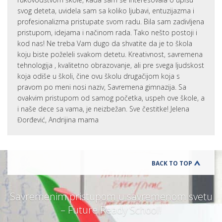
svog deteta, uvidela sam sa koliko ljubavi, entuzijazma i
profesionalizma pristupate svom radu. Bila sam zadivljena
pristupom, idejama i načinom rada. Tako nešto postoji i
kod nas! Ne treba Vam dugo da shvatite da je to škola
koju biste poželeli svakom detetu. Kreativnost, savremena
tehnologija , kvalitetno obrazovanje, ali pre svega ljudskost
koja odiše u školi, čine ovu školu drugačijom koja s
pravom po meni nosi naziv, Savremena gimnazija. Sa
ovakvim pristupom od samog početka, uspeh ove škole, a
i naše dece sa vama, je neizbežan. Sve čestitke! Jelena
Đorđević, Andrijina mama
BACK TO TOP
Savremenim pristupom u savremenom svetu
– Future Ready School!