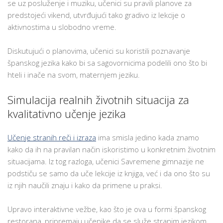
se uz posluženje i muziku, učenici su pravili planove za
predstojeći vikend, utvrđujući tako gradivo iz lekcije o
aktivnostima u slobodno vreme.
Diskutujući o planovima, učenici su koristili poznavanje
španskog jezika kako bi sa sagovornicima podelili ono što bi
hteli i inače na svom, maternjem jeziku.
Simulacija realnih životnih situacija za
kvalitativno učenje jezika
Učenje stranih reči i izraza
ima smisla jedino kada znamo
kako da ih na pravilan način iskoristimo u konkretnim životnim
situacijama. Iz tog razloga, učenici Savremene gimnazije ne
podstiču se samo da uče lekcije iz knjiga, već i da ono što su
iz njih naučili znaju i kako da primene u praksi.
Upravo interaktivne vežbe, kao što je ova u formi španskog
restorana, pripremaju učenike da se služe stranim jezikom