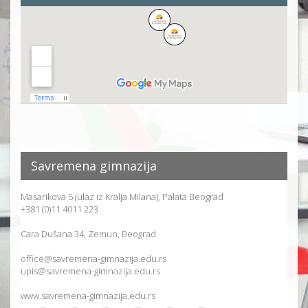
Savremena gimnazija
Masarikova 5 (ulaz iz Kralja Milana), Palata Beograd
+381 (0)11 4011 223
Cara Dušana 34, Zemun, Beograd
office@savremena-gimnazija.edu.rs
upis@savremena-gimnazija.edu.rs
www.savremena-gimnazija.edu.rs