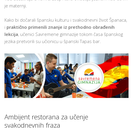
IMPROVIZOVANOM
je maternji.
TAPAS
BARU
Kako bi dočarali špansku kulturu i svakodnevni život Španaca,
i
praktično primenili znanje iz prethodno obrađenih
lekcija
, učenici Savremene gimnazije tokom časa španskog
jezika pretvorili su učionicu u španski Tapas bar.
Ambijent restorana za učenje
svakodnevnih fraza