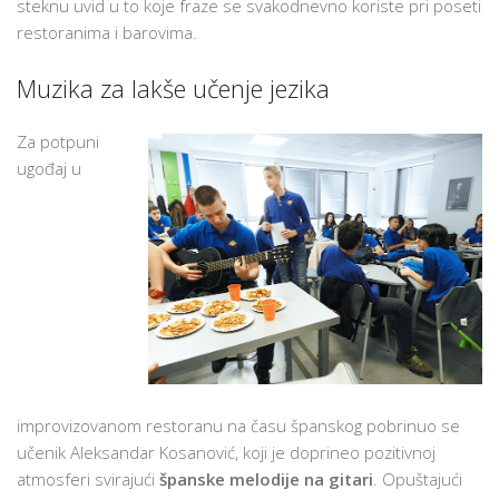
steknu uvid u to koje fraze se svakodnevno koriste pri poseti
restoranima i barovima.
Muzika za lakše učenje jezika
Za potpuni
ugođaj u
improvizovanom restoranu na času španskog pobrinuo se
učenik Aleksandar Kosanović, koji je doprineo pozitivnoj
atmosferi svirajući
španske melodije na gitari
. Opuštajući