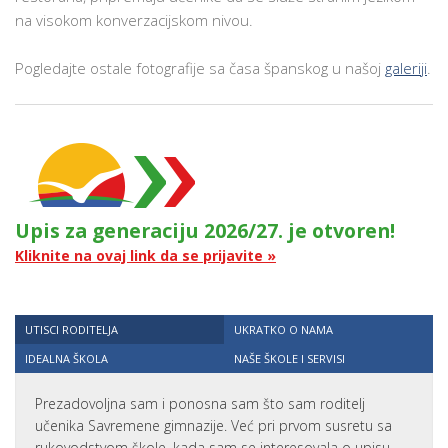
na visokom konverzacijskom nivou.
Pogledajte ostale fotografije sa časa španskog u našoj
galeriji
.
Upis za generaciju 2026/27. je otvoren!
Kliknite na ovaj link da se prijavite »
UTISCI RODITELJA
UKRATKO O NAMA
IDEALNA ŠKOLA
NAŠE ŠKOLE I SERVISI
Prezadovoljna sam i ponosna sam što sam roditelj
učenika Savremene gimnazije. Već pri prvom susretu sa
rukovodstvom škole, kada sam se interesovala o upisu