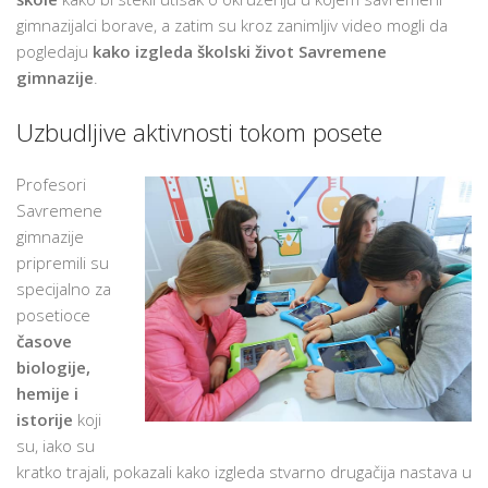
gimnazijalci borave, a zatim su kroz zanimljiv video mogli da
pogledaju
kako izgleda školski život Savremene
gimnazije
.
Uzbudljive aktivnosti tokom posete
Profesori
Savremene
gimnazije
pripremili su
specijalno za
posetioce
časove
biologije,
hemije i
istorije
koji
su, iako su
kratko trajali, pokazali kako izgleda stvarno drugačija nastava u