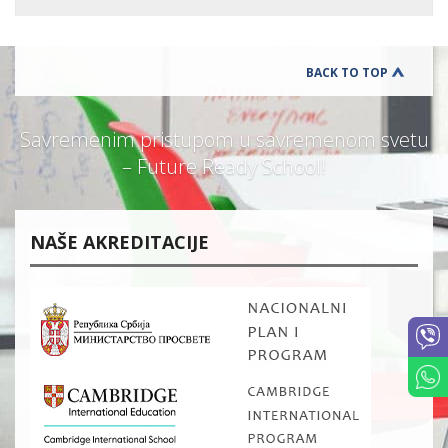
BACK TO TOP
Savremenim pristupom u savremenom svetu
– Future Ready School!
NAŠE AKREDITACIJE