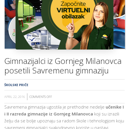
ŠKOLA
Gimnazijalci iz Gornjeg Milanovca
posetili Savremenu gimnaziju
ŠKOLSKE PRIČE
APRIL 22, 2016
COMMENTS OFF
ON
GIMNAZIJALCI
Savremena gimnazija ugostila je prethodne nedelje
učenike I
IZ
i II razreda gimnazije iz Gornjeg Milanovca
koji su izrazili
GORNJEG
želju da se bolje upoznaju sa radom škole i tehnologijom koju
MILANOVCA
savremeni gimnazijalci svakodnevno koriste u nastavi.