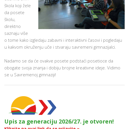
škola koji žele
da posete
školu,
direktno
saznaju više
o tome kako izgledaju zabavni i interaktivni časovi i pogledaju
u kakvom okruženju uče i stvaraju savremeni gimnazijalci.
Nadamo se da će ovakve posete podstaći posetioce da
obogate svoja znanja i dobiju brojne kreativne ideje. Vidimo
se u Savremenoj gimnaziji!
Upis za generaciju 2026/27. je otvoren!
Kliknite na ovaj link da se prijavite »