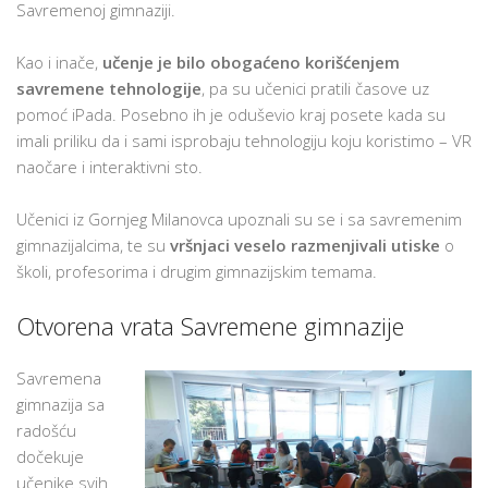
Savremenoj gimnaziji.
Kao i inače,
učenje je bilo obogaćeno korišćenjem
savremene tehnologije
, pa su učenici pratili časove uz
pomoć iPada. Posebno ih je oduševio kraj posete kada su
imali priliku da i sami isprobaju tehnologiju koju koristimo – VR
naočare i interaktivni sto.
Učenici iz Gornjeg Milanovca upoznali su se i sa savremenim
gimnazijalcima, te su
vršnjaci veselo razmenjivali utiske
o
školi, profesorima i drugim gimnazijskim temama.
Otvorena vrata Savremene gimnazije
Savremena
gimnazija sa
radošću
dočekuje
učenike svih