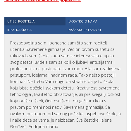
UTISCI RODITELJA
UKRATKO O NAMA
IDEALNA ŠKOLA
NAŠE ŠKOLE I SERVISI
Prezadovoljna sam i ponosna sam što sam roditelj
učenika Savremene gimnazije. Već pri prvom susretu sa
rukovodstvom škole, kada sam se interesovala o upisu
svog deteta, uvidela sam sa koliko ljubavi, entuzijazma i
profesionalizma pristupate svom radu. Bila sam zadivljena
pristupom, idejama i načinom rada. Tako nešto postoji i
kod nas! Ne treba Vam dugo da shvatite da je to škola
koju biste poželeli svakom detetu. Kreativnost, savremena
tehnologija , kvalitetno obrazovanje, ali pre svega ljudskost
koja odiše u školi, čine ovu školu drugačijom koja s
pravom po meni nosi naziv, Savremena gimnazija. Sa
ovakvim pristupom od samog početka, uspeh ove škole, a
i naše dece sa vama, je neizbežan. Sve čestitke! Jelena
Đorđević, Andrijina mama