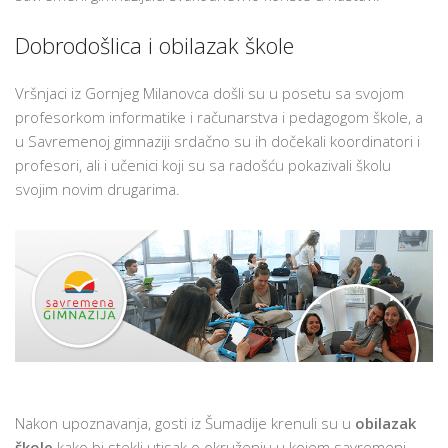
POSETILI
SAVREMENU
Dobrodošlica i obilazak škole
GIMNAZIJU
Vršnjaci iz Gornjeg Milanovca došli su u posetu sa svojom
profesorkom informatike i računarstva i pedagogom škole, a
u Savremenoj gimnaziji srdačno su ih dočekali koordinatori i
profesori, ali i učenici koji su sa radošću pokazivali školu
svojim novim drugarima.
Nakon upoznavanja, gosti iz Šumadije krenuli su u
obilazak
škole
kako bi stekli utisak o okruženju u kojem savremeni