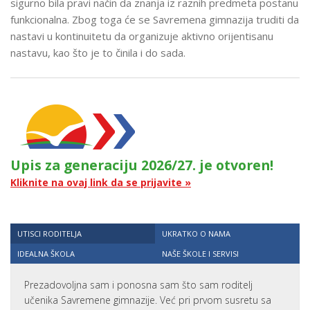
sigurno bila pravi način da znanja iz raznih predmeta postanu
funkcionalna. Zbog toga će se Savremena gimnazija truditi da
nastavi u kontinuitetu da organizuje aktivno orijentisanu
nastavu, kao što je to činila i do sada.
Upis za generaciju 2026/27. je otvoren!
Kliknite na ovaj link da se prijavite »
UTISCI RODITELJA
UKRATKO O NAMA
IDEALNA ŠKOLA
NAŠE ŠKOLE I SERVISI
Prezadovoljna sam i ponosna sam što sam roditelj
učenika Savremene gimnazije. Već pri prvom susretu sa