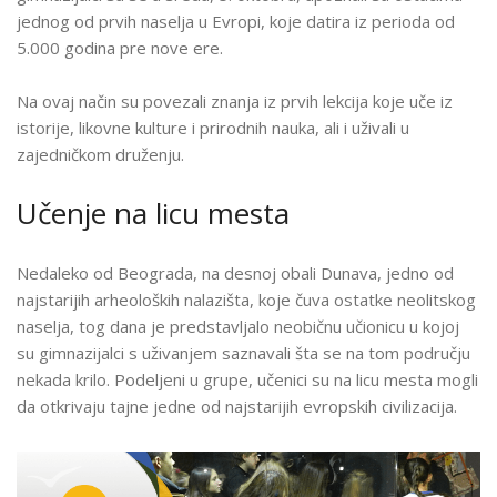
U
jednog od prvih naselja u Evropi, koje datira iz perioda od
VINČI
5.000 godina pre nove ere.
Na ovaj način su povezali znanja iz prvih lekcija koje uče iz
istorije, likovne kulture i prirodnih nauka, ali i uživali u
zajedničkom druženju.
Učenje na licu mesta
Nedaleko od Beograda, na desnoj obali Dunava, jedno od
najstarijih arheoloških nalazišta, koje čuva ostatke neolitskog
naselja, tog dana je predstavljalo neobičnu učionicu u kojoj
su gimnazijalci s uživanjem saznavali šta se na tom području
nekada krilo. Podeljeni u grupe, učenici su na licu mesta mogli
da otkrivaju tajne jedne od najstarijih evropskih civilizacija.