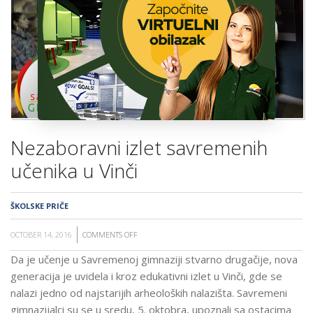
ŠKOLA
Nezaboravni izlet savremenih
učenika u Vinči
ŠKOLSKE PRIČE
OCTOBER 14, 2016
COMMENTS OFF
ON
NEZABORAVNI
Da je učenje u Savremenoj gimnaziji stvarno drugačije, nova
IZLET
generacija je uvidela i kroz edukativni izlet u Vinči, gde se
SAVREMENIH
nalazi jedno od najstarijih arheoloških nalazišta. Savremeni
UČENIKA
gimnazijalci su se u sredu, 5. oktobra, upoznali sa ostacima