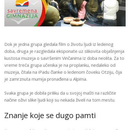
Dok je jedna grupa gledala film o životu ljudi iz ledenog
doba, druga je razgledala eksponate uz slikovita objašnjenja
kustosa muzeja o savršenim Vinčanima iz doba neolita. Za to
vreme treća grupa učenika je na proplanku, nedaleko od
muzeja, čitala na iPadu članke o ledenom čoveku Otziju, čija
je zamrznuta mumija pronađena u Alpima.
Svaka grupa je dobila priliku da u svojoj mašti na različite
načine oživi slike ljudi koji su nekada živeli na tom mestu.
Znanje koje se dugo pamti