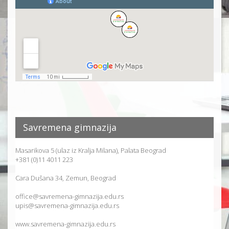
Savremena gimnazija
Masarikova 5 (ulaz iz Kralja Milana), Palata Beograd
+381 (0)11 4011 223
Cara Dušana 34, Zemun, Beograd
office@savremena-gimnazija.edu.rs
upis@savremena-gimnazija.edu.rs
www.savremena-gimnazija.edu.rs