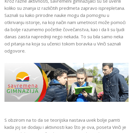
Kroz razne aktivnosti, savremeni gimnazijalci su se uverili
koliko su znanja iz različitih predmeta zapravo isprepletana.
Saznali su kako prirodne nauke mogu da pomognu u
otkrivanju istorije, na koji način nam umetnost može pomoći
da bolje razumemo početke čovečanstva, kao i da li su ljudi
danas zaista napredniji nego nekada. To su bila samo neka
od pitanja na koja su učenici tokom boravka u Vinči saznali
odgovore.
S obzirom na to da se teorijska nastava uvek bolje pamti
kada joj se dodaju i aktivnosti kao što je ova, poseta Vinči je