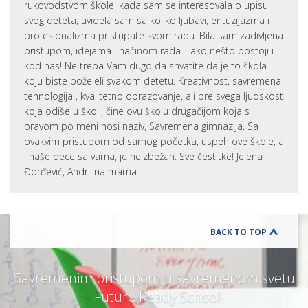
rukovodstvom škole, kada sam se interesovala o upisu
svog deteta, uvidela sam sa koliko ljubavi, entuzijazma i
profesionalizma pristupate svom radu. Bila sam zadivljena
pristupom, idejama i načinom rada. Tako nešto postoji i
kod nas! Ne treba Vam dugo da shvatite da je to škola
koju biste poželeli svakom detetu. Kreativnost, savremena
tehnologija , kvalitetno obrazovanje, ali pre svega ljudskost
koja odiše u školi, čine ovu školu drugačijom koja s
pravom po meni nosi naziv, Savremena gimnazija. Sa
ovakvim pristupom od samog početka, uspeh ove škole, a
i naše dece sa vama, je neizbežan. Sve čestitke! Jelena
Đorđević, Andrijina mama
BACK TO TOP
Savremenim pristupom u savremenom svetu
– Future Ready School!