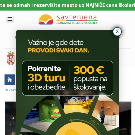
 se odmah i rezervišite mesto uz NAJNIŽE cene školarine.
UPIS
O
PORTAL ZA UČENIKE
PORTAL ZA RODITELJE
DL PLATFORMA
NAMA
KOMBINOVANI
PROGRAM
NACIONALNI
PROGRAM
CAMBRIDGE
PROGRAM
AKTUELNO
ŠKOLSKE PRIČE
SAVREMENO
OBRAZOVANJE
NEZABORAVNI IZLET SAVREMENIH UČENIKA U VINČI
IT I
TEHNOLOGIJA
VESTI
ERASMUS+
OSNOVNA