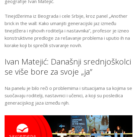
geografije
Ivan Matejić.
UČESNIK
PANELA
Tinejdžerima iz Beograda i cele Srbije, kroz panel
„Another
NA
brick in the wall: Kako umanjiti generacijski jaz između
OVOGODIŠNJEM
tinejdžera i njihovih roditelja i nastavnika”, profesor je izneo
TEEN
konstruktivne predloge za rešavanje problema i uputio ih na
TALKU
korake koji bi sprečili stvaranje novih.
Ivan Matejić: Današnji srednjoškolci
se više bore za svoje „ja”
Na panelu je bilo reči o problemima i situacijama sa kojima se
suočavaju roditelji, nastavnici i učenici, a koji su posledica
generacijskog jaza između njih.