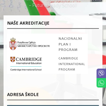
– Future Ready School!
NAŠE AKREDITACIJE
ADRESA ŠKOLE