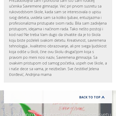
Prezadovoljna sam i ponosna sam što sam roditelj
učenika Savremene gimnazije. Već pri prvom susretu sa
rukovodstvom škole, kada sam se interesovala o upisu
svog deteta, uvidela sam sa koliko ljubavi, entuzijazma i
profesionalizma pristupate svom radu. Bila sam zadivljena
pristupom, idejama i načinom rada. Tako nešto postoji i
kod nas! Ne treba Vam dugo da shvatite da je to škola
koju biste poželeli svakom detetu. Kreativnost, savremena
tehnologija , kvalitetno obrazovanje, ali pre svega ljudskost
koja odiše u školi, čine ovu školu drugačijom koja s
pravom po meni nosi naziv, Savremena gimnazija. Sa
ovakvim pristupom od samog početka, uspeh ove škole, a
i naše dece sa vama, je neizbežan. Sve čestitke! Jelena
Đorđević, Andrijina mama
BACK TO TOP
Savremenim pristupom u savremenom svetu