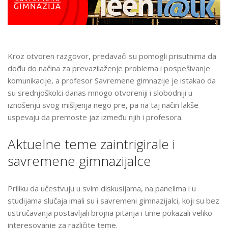
Kroz otvoren razgovor, predavači su pomogli prisutnima da
dođu do načina za prevazilaženje problema i pospešivanje
komunikacije, a profesor Savremene gimnazije je istakao da
su srednjoškolci danas mnogo otvoreniji i slobodniji u
iznošenju svog mišljenja nego pre, pa na taj način lakše
uspevaju da premoste jaz između njih i profesora.
Aktuelne teme zaintrigirale i
savremene gimnazijalce
Priliku da učestvuju u svim diskusijama, na panelima i u
studijama slučaja imali su i savremeni gimnazijalci, koji su bez
ustručavanja postavljali brojna pitanja i time pokazali veliko
interesovanje za različite teme.