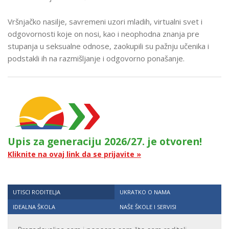
Vršnjačko nasilje, savremeni uzori mladih, virtualni svet i
odgovornosti koje on nosi, kao i neophodna znanja pre
stupanja u seksualne odnose, zaokupili su pažnju učenika i
podstakli ih na razmišljanje i odgovorno ponašanje.
Upis za generaciju 2026/27. je otvoren!
Kliknite na ovaj link da se prijavite »
UTISCI RODITELJA
UKRATKO O NAMA
IDEALNA ŠKOLA
NAŠE ŠKOLE I SERVISI