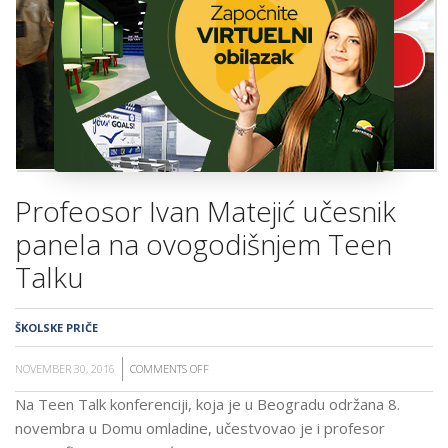
ŠKOLA
Profeosor Ivan Matejić učesnik
panela na ovogodišnjem Teen
Talku
ŠKOLSKE PRIČE
NOVEMBER 30, 2016
COMMENTS OFF
ON
PROFEOSOR
Na Teen Talk konferenciji, koja je u Beogradu održana 8.
IVAN
novembra u Domu omladine, učestvovao je i profesor
MATEJIĆ