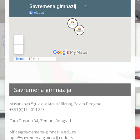
Savremena gimnazija
Masarikova 5 (ulaz iz Kralja Milana), Palata Beograd
+381 (0)11 4011 223
Cara Dušana 34, Zemun, Beograd
office@savremena-gimnazija.edu.rs
upis@savremena-gimnazija.edu.rs