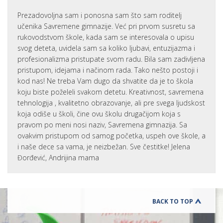
Prezadovoljna sam i ponosna sam što sam roditelj
učenika Savremene gimnazije. Već pri prvom susretu sa
rukovodstvom škole, kada sam se interesovala o upisu
svog deteta, uvidela sam sa koliko ljubavi, entuzijazma i
profesionalizma pristupate svom radu. Bila sam zadivljena
pristupom, idejama i načinom rada. Tako nešto postoji i
kod nas! Ne treba Vam dugo da shvatite da je to škola
koju biste poželeli svakom detetu. Kreativnost, savremena
tehnologija , kvalitetno obrazovanje, ali pre svega ljudskost
koja odiše u školi, čine ovu školu drugačijom koja s
pravom po meni nosi naziv, Savremena gimnazija. Sa
ovakvim pristupom od samog početka, uspeh ove škole, a
i naše dece sa vama, je neizbežan. Sve čestitke! Jelena
Đorđević, Andrijina mama
BACK TO TOP