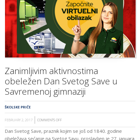
ŠKOLA
Zanimljivim aktivnostima
obeležen Dan Svetog Save u
Savremenoj gimnaziji
ŠKOLSKE PRIČE
FEBRUARY 2, 2017
COMMENTS OFF
ON
ZANIMLJIVIM
Dan Svetog Save, praznik kojim se još od 1840. godine
AKTIVNOSTIMA
obeležava sećanje na Svetog Savu, proslavljen je 27. januara