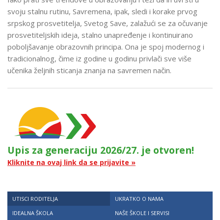
svoju stalnu rutinu, Savremena, ipak, sledi i korake prvog
srpskog prosvetitelja, Svetog Save, zalažući se za očuvanje
prosvetiteljskih ideja, stalno unapređenje i kontinuirano
poboljšavanje obrazovnih principa. Ona je spoj modernog i
tradicionalnog, čime iz godine u godinu privlači sve više
učenika željnih sticanja znanja na savremen način.
Upis za generaciju 2026/27. je otvoren!
Kliknite na ovaj link da se prijavite »
UTISCI RODITELJA
UKRATKO O NAMA
IDEALNA ŠKOLA
NAŠE ŠKOLE I SERVISI