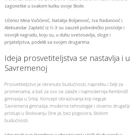
zagonetke u svakom kutku svoje škole.
Učenici Mina Vučićević, Natalija Boljanović, Iva Radunović i
Aleksandar Zaplatić iz II-3 su zauzeli pobedničko postolje i
osvojili nagradu, koju su, u duhu svetosavlja, sloge i
prijateljstva, podelili sa svojim drugarima.
Ideja prosvetiteljstva se nastavlja i u
Savremenoj
Prosvetiteljstvo je okrenuto budućnosti, napretku i želji za
promenama, a baš za ovo se zalaže i najmodernija Kembridž
gimnazija u Srbiji. Koncept obrazovanja koji neguje
Savremena gimnazija, moderne tehnologije i stvarno drugačiji
pristupi u školovanju čine je, bez pogovora, školom
budućnosti.
Iako prati sve trendove u obrazovanju i teži da ih uvrsti u