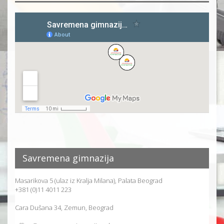
Savremena gimnazija
Masarikova 5 (ulaz iz Kralja Milana), Palata Beograd
+381 (0)11 4011 223
Cara Dušana 34, Zemun, Beograd