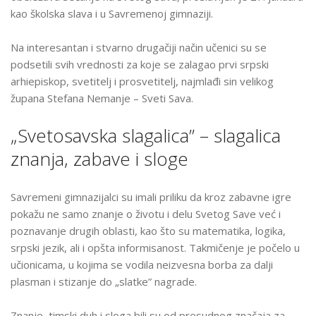
OBELEŽEN
kao školska slava i u Savremenoj gimnaziji.
DAN
SVETOG
Na interesantan i stvarno drugačiji način učenici su se
SAVE
podsetili svih vrednosti za koje se zalagao prvi srpski
U
arhiepiskop, svetitelj i prosvetitelj, najmlađi sin velikog
SAVREMENOJ
župana Stefana Nemanje – Sveti Sava.
GIMNAZIJI
„Svetosavska slagalica” – slagalica
znanja, zabave i sloge
Savremeni gimnazijalci su imali priliku da kroz zabavne igre
pokažu ne samo znanje o životu i delu Svetog Save već i
poznavanje drugih oblasti, kao što su matematika, logika,
srpski jezik, ali i opšta informisanost. Takmičenje je počelo u
učionicama, u kojima se vodila neizvesna borba za dalji
plasman i stizanje do „slatke” nagrade.
Znanje, timski duh i sloga bili su od presudnog značaja za