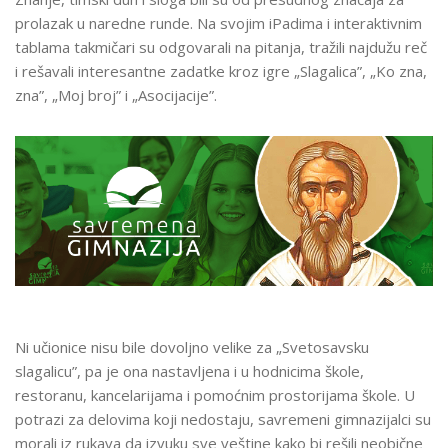
prolazak u naredne runde. Na svojim iPadima i interaktivnim
tablama takmičari su odgovarali na pitanja, tražili najdužu reč
i rešavali interesantne zadatke kroz igre „Slagalica”,
„Ko zna,
zna”, „Moj broj”
i
„Asocijacije”.
Ni učionice nisu bile dovoljno velike za „Svetosavsku
slagalicu”, pa je ona nastavljena i u hodnicima škole,
restoranu, kancelarijama i pomoćnim prostorijama škole. U
potrazi za delovima koji nedostaju, savremeni gimnazijalci su
morali iz rukava da izvuku sve veštine kako bi rešili neobične