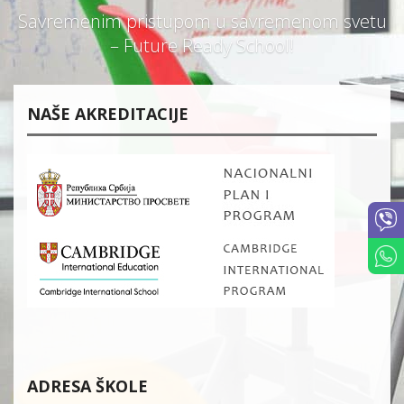
Savremenim pristupom u savremenom svetu
– Future Ready School!
NAŠE AKREDITACIJE
ADRESA ŠKOLE