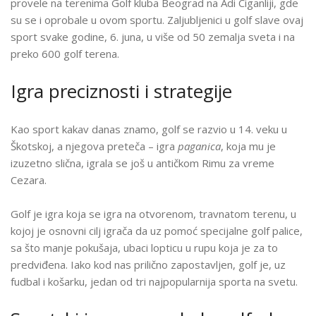
provele na terenima Golf kluba Beograd na Adi Ciganliji, gde
OBELEŽILE
su se i oprobale u ovom sportu. Zaljubljenici u golf slave ovaj
SVETSKI
sport svake godine, 6. juna, u više od 50 zemalja sveta i na
DAN
preko 600 golf terena.
ŽENSKOG
GOLFA
Igra preciznosti i strategije
Kao sport kakav danas znamo, golf se razvio u 14. veku u
Škotskoj, a njegova preteča – igra
paganica
, koja mu je
izuzetno slična, igrala se još u antičkom Rimu za vreme
Cezara.
Golf je igra koja se igra na otvorenom, travnatom terenu, u
kojoj je osnovni cilj igrača da uz pomoć specijalne golf palice,
sa što manje pokušaja, ubaci lopticu u rupu koja je za to
predviđena. Iako kod nas prilično zapostavljen, golf je, uz
fudbal i košarku, jedan od tri najpopularnija sporta na svetu.