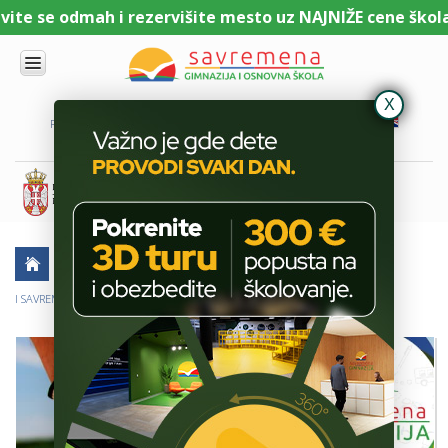
te se odmah i rezervišite mesto uz NAJNIŽE cene školari
UPIS
O
PORTAL ZA UČENIKE
PORTAL ZA RODITELJE
DL PLATFORMA
NAMA
KOMBINOVANI
PROGRAM
NACIONALNI
PROGRAM
CAMBRIDGE
PROGRAM
AKTUELNO
ŠKOLSKE PRIČE
SAVREMENO
OBRAZOVANJE
I SAVREMENE GIMNAZIJALKE OBELEŽILE SVETSKI DAN ŽENSKOG GOLFA
IT I
TEHNOLOGIJA
VESTI
ERASMUS+
OSNOVNA