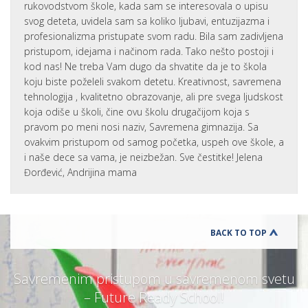
rukovodstvom škole, kada sam se interesovala o upisu
svog deteta, uvidela sam sa koliko ljubavi, entuzijazma i
profesionalizma pristupate svom radu. Bila sam zadivljena
pristupom, idejama i načinom rada. Tako nešto postoji i
kod nas! Ne treba Vam dugo da shvatite da je to škola
koju biste poželeli svakom detetu. Kreativnost, savremena
tehnologija , kvalitetno obrazovanje, ali pre svega ljudskost
koja odiše u školi, čine ovu školu drugačijom koja s
pravom po meni nosi naziv, Savremena gimnazija. Sa
ovakvim pristupom od samog početka, uspeh ove škole, a
i naše dece sa vama, je neizbežan. Sve čestitke! Jelena
Đorđević, Andrijina mama
BACK TO TOP
Savremenim pristupom u savremenom svetu
– Future Ready School!