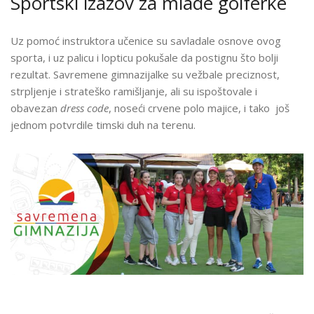
Sportski izazov za mlade golferke
Uz pomoć instruktora učenice su savladale osnove ovog
sporta, i uz palicu i lopticu pokušale da postignu što bolji
rezultat. Savremene gimnazijalke su vežbale preciznost,
strpljenje i strateško ramišljanje, ali su ispoštovale i
obavezan
dress code
, noseći crvene polo majice, i tako još
jednom potvrdile timski duh na terenu.