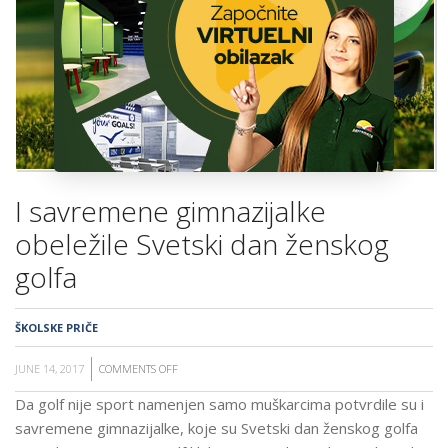
ŠKOLA
I savremene gimnazijalke
obeležile Svetski dan ženskog
golfa
ŠKOLSKE PRIČE
JUNE 14, 2017
COMMENTS OFF
ON
I
Da golf nije sport namenjen samo muškarcima potvrdile su i
SAVREMENE
savremene gimnazijalke, koje su Svetski dan ženskog golfa
GIMNAZIJALKE