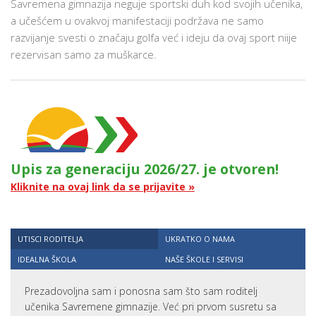
Savremena gimnazija neguje sportski duh kod svojih učenika,
a učešćem u ovakvoj manifestaciji podržava ne samo
razvijanje svesti o značaju golfa već i ideju da ovaj sport niije
rezervisan samo za muškarce.
Upis za generaciju 2026/27. je otvoren!
Kliknite na ovaj link da se prijavite »
UTISCI RODITELJA
UKRATKO O NAMA
IDEALNA ŠKOLA
NAŠE ŠKOLE I SERVISI
Prezadovoljna sam i ponosna sam što sam roditelj
učenika Savremene gimnazije. Već pri prvom susretu sa