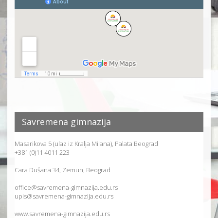
Savremena gimnazija
Masarikova 5 (ulaz iz Kralja Milana), Palata Beograd
+381 (0)11 4011 223
Cara Dušana 34, Zemun, Beograd
office@savremena-gimnazija.edu.rs
upis@savremena-gimnazija.edu.rs
www.savremena-gimnazija.edu.rs