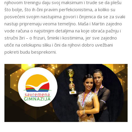
njihovom treningu daju svoj maksimum i trude se da plešu
što bolje, što ih čini pravim perfekcionistima, a koliko su
posvećeni svojim nastupima govori i činjenica da se za svaki
nastup pripremaju veoma temeljno. Maša i Martin zajedno
vode računa o najsitnijim detaljima na koje obraća pažnju i
stručni žiri – o frizuri, šminki i kostimima, jer sve zajedno
utiče na celokupnu sliku i čini da njihovi dobro uvežbani
pokreti budu besprekorni.