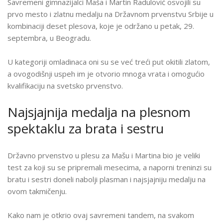
Savremeni gimnazijalci Maša i Martin Radulović osvojili su
MESTO
prvo mesto i zlatnu medalju na Državnom prvenstvu Srbije u
I
kombinaciji deset plesova, koje je održano u petak, 29.
ZLATNA
septembra, u Beogradu.
MEDALJA
ZA
U kategoriji omladinaca oni su se već treći put okitili zlatom,
MAŠU
a ovogodišnji uspeh im je otvorio mnoga vrata i omogućio
I
kvalifikaciju na svetsko prvenstvo.
MARTINA
RADULOVIĆA
Najsjajnija medalja na plesnom
NA
spektaklu za brata i sestru
DRŽAVNOM
PRVENSTVU
SRBIJE
Državno prvenstvo u plesu za Mašu i Martina bio je veliki
U
test za koji su se pripremali mesecima, a naporni treninzi su
PLESU
bratu i sestri doneli nabolji plasman i najsjajniju medalju na
ovom takmičenju.
Kako nam je otkrio ovaj savremeni tandem, na svakom