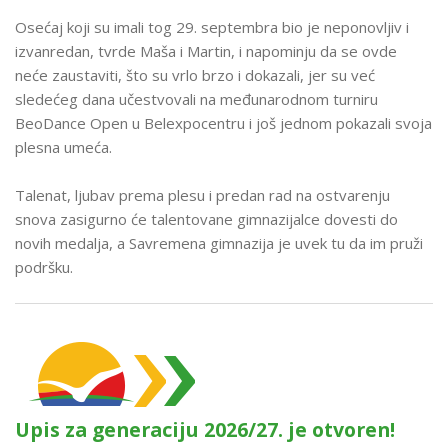
Osećaj koji su imali tog 29. septembra bio je neponovljiv i
izvanredan, tvrde Maša i Martin, i napominju da se ovde
neće zaustaviti, što su vrlo brzo i dokazali, jer su već
sledećeg dana učestvovali na međunarodnom turniru
BeoDance Open u Belexpocentru i još jednom pokazali svoja
plesna umeća.
Talenat, ljubav prema plesu i predan rad na ostvarenju
snova zasigurno će talentovane gimnazijalce dovesti do
novih medalja, a Savremena gimnazija je uvek tu da im pruži
podršku.
Upis za generaciju 2026/27. je otvoren!