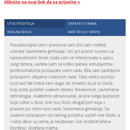
Kliknite na ovaj link da se prijavite »
UTISCI RODITELJA
UKRATKO O NAMA
IDEALNA ŠKOLA
NAŠE ŠKOLE I SERVISI
Prezadovoljna sam i ponosna sam što sam roditelj
učenika Savremene gimnazije. Već pri prvom susretu sa
rukovodstvom škole, kada sam se interesovala o upisu
svog deteta, uvidela sam sa koliko ljubavi, entuzijazma i
profesionalizma pristupate svom radu. Bila sam zadivljena
pristupom, idejama i načinom rada. Tako nešto postoji i
kod nas! Ne treba Vam dugo da shvatite da je to škola
koju biste poželeli svakom detetu. Kreativnost, savremena
tehnologija , kvalitetno obrazovanje, ali pre svega ljudskost
koja odiše u školi, čine ovu školu drugačijom koja s
pravom po meni nosi naziv, Savremena gimnazija. Sa
ovakvim pristupom od samog početka, uspeh ove škole, a
i naše dece sa vama, je neizbežan. Sve čestitke! Jelena
Đorđević, Andrijina mama