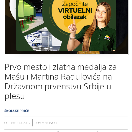
ŠKOLA
Prvo mesto i zlatna medalja za
Mašu i Martina Radulovića na
Državnom prvenstvu Srbije u
plesu
ŠKOLSKE PRIČE
OCTOBER 10, 2017
COMMENTS OFF
ON
PRVO