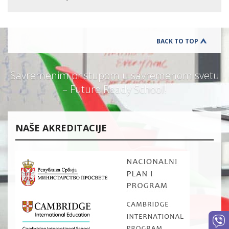
BACK TO TOP
Savremenim pristupom u savremenom svetu
– Future Ready School!
NAŠE AKREDITACIJE