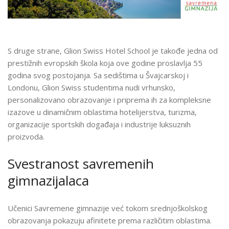
S druge strane, Glion Swiss Hotel School je takođe jedna od
prestižnih evropskih škola koja ove godine proslavlja 55
godina svog postojanja. Sa sedištima u Švajcarskoj i
Londonu, Glion Swiss studentima nudi vrhunsko,
personalizovano obrazovanje i priprema ih za kompleksne
izazove u dinamičnim oblastima hotelijerstva, turizma,
organizacije sportskih događaja i industrije luksuznih
proizvoda.
Svestranost savremenih
gimnazijalaca
Učenici Savremene gimnazije već tokom srednjoškolskog
obrazovanja pokazuju afinitete prema različitim oblastima.