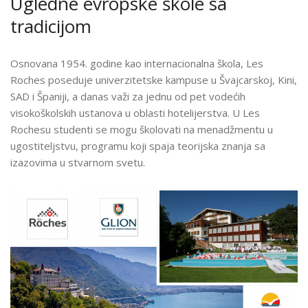
Ugledne evropske škole sa
tradicijom
Osnovana 1954. godine kao internacionalna škola, Les
Roches poseduje univerzitetske kampuse u Švajcarskoj, Kini,
SAD i Španiji, a danas važi za jednu od pet vodećih
visokoškolskih ustanova u oblasti hotelijerstva. U Les
Rochesu studenti se mogu školovati na menadžmentu u
ugostiteljstvu, programu koji spaja teorijska znanja sa
izazovima u stvarnom svetu.