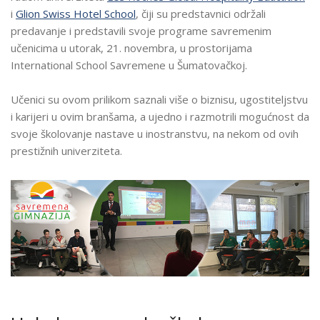
ROCHES
i
Glion Swiss Hotel School
, čiji su predstavnici održali
GLOBAL
predavanje i predstavili svoje programe savremenim
HOSPITALITY
učenicima u utorak, 21. novembra, u prostorijama
I
International School Savremene u Šumatovačkoj.
GLION
SWISS
Učenici su ovom prilikom saznali više o biznisu, ugostiteljstvu
HOTEL
i karijeri u ovim branšama, a ujedno i razmotrili mogućnost da
SCHOOL
svoje školovanje nastave u inostranstvu, na nekom od ovih
U
prestižnih univerziteta.
SAVREMENOJ