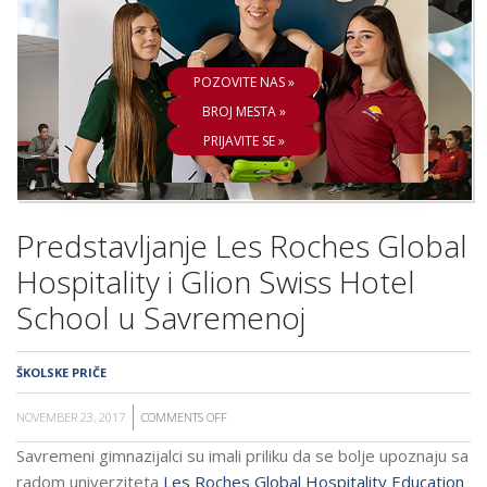
ŠKOLA
POZOVITE NAS »
BROJ MESTA »
PRIJAVITE SE »
Predstavljanje Les Roches Global
Hospitality i Glion Swiss Hotel
School u Savremenoj
ŠKOLSKE PRIČE
NOVEMBER 23, 2017
COMMENTS OFF
ON
PREDSTAVLJANJE
Savremeni gimnazijalci su imali priliku da se bolje upoznaju sa
LES
radom univerziteta
Les Roches Global Hospitality Education