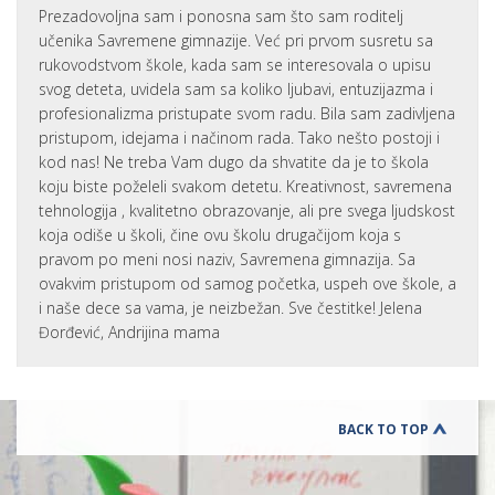
Prezadovoljna sam i ponosna sam što sam roditelj
učenika Savremene gimnazije. Već pri prvom susretu sa
rukovodstvom škole, kada sam se interesovala o upisu
svog deteta, uvidela sam sa koliko ljubavi, entuzijazma i
profesionalizma pristupate svom radu. Bila sam zadivljena
pristupom, idejama i načinom rada. Tako nešto postoji i
kod nas! Ne treba Vam dugo da shvatite da je to škola
koju biste poželeli svakom detetu. Kreativnost, savremena
tehnologija , kvalitetno obrazovanje, ali pre svega ljudskost
koja odiše u školi, čine ovu školu drugačijom koja s
pravom po meni nosi naziv, Savremena gimnazija. Sa
ovakvim pristupom od samog početka, uspeh ove škole, a
i naše dece sa vama, je neizbežan. Sve čestitke! Jelena
Đorđević, Andrijina mama
BACK TO TOP