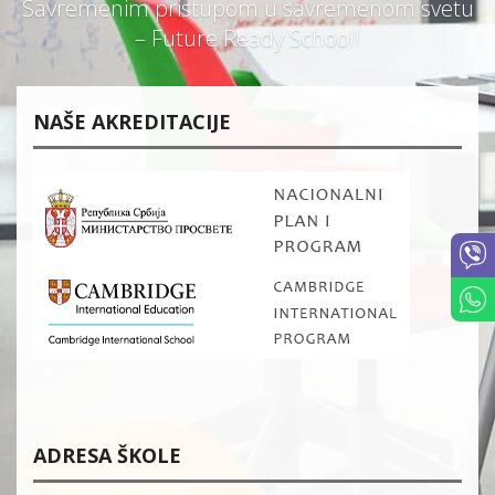
Savremenim pristupom u savremenom svetu
– Future Ready School!
NAŠE AKREDITACIJE
ADRESA ŠKOLE