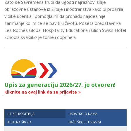
Zato se Savremena trudi da ugosti najraznovrsnije
obrazovne ustanove iz Srbije i inostranstva kako bi proširila
vidike učenika i pomogla im da pronađu najidealnije
zanimanje kojim će se baviti u životu. Poseta predstavnika
Les Roches Global Hospitality Educationa i Glion Swiss Hotel
Schoola svakako je tome i doprinela.
Upis za generaciju 2026/27. je otvoren!
Kliknite na ovaj link da se prijavite »
UTISCI RODITELJA
UKRATKO O NAMA
IDEALNA ŠKOLA
NAŠE ŠKOLE I SERVISI