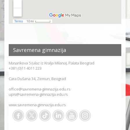
Savremena gimnazija
Masarikova 5 (ulaz iz Kralja Milana), Palata Beograd
+381 (0)11 4011 223
Cara Dušana 34, Zemun, Beograd
office@savremena-gimnazija.edu.rs
upis@savremena-gimnazija.edu.rs
www.savremena-gimnazija.edu.rs