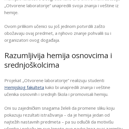
SAVREMENE
„Otvorene laboratorije” unapredili svoja znanja i veštine iz
GIMNAZIJALCE
hemije.
NA
„OTVORENOJ
Ovom prilikom učenici su još jednom potvrdili zašto
LABORATORIJI”
obožavaju ovaj predmet, a njihovo znanje pohvalili su i
HEMIJSKOG
organizatori ovog događaja.
FAKULTETA
Razumljivija hemija osnovcima i
srednjoškolcima
Projekat „Otvorene laboratorije” realizuju studenti
Hemijskog fakulteta
kako bi unapredili znanja i veštine
učenika osnovnih i srednjih škola i promovisali hemiju.
Oni su zajedničkim snagama želeli da promene sliku koju
pokazuju rezultati istraživanja – da je hemija jedan od
najtežih nastavnih predmeta – pa su odlučili da motivišu
učenike i pokažu im sve lepote ove nauke kroz ovaj zanimljiv