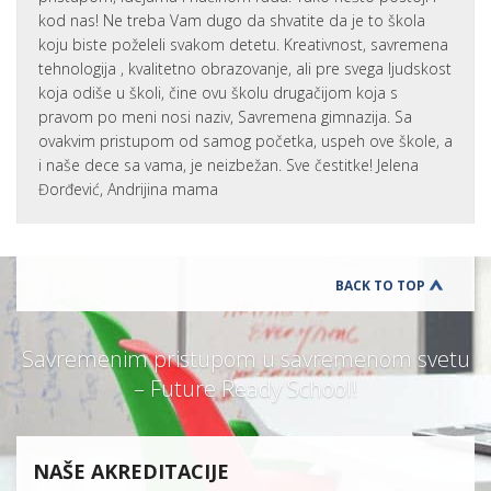
kod nas! Ne treba Vam dugo da shvatite da je to škola
koju biste poželeli svakom detetu. Kreativnost, savremena
tehnologija , kvalitetno obrazovanje, ali pre svega ljudskost
koja odiše u školi, čine ovu školu drugačijom koja s
pravom po meni nosi naziv, Savremena gimnazija. Sa
ovakvim pristupom od samog početka, uspeh ove škole, a
i naše dece sa vama, je neizbežan. Sve čestitke! Jelena
Đorđević, Andrijina mama
BACK TO TOP
Savremenim pristupom u savremenom svetu
– Future Ready School!
NAŠE AKREDITACIJE