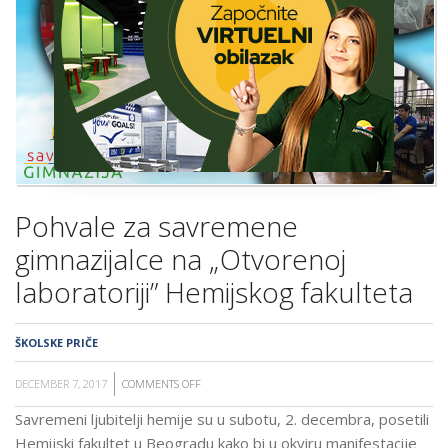
ŠKOLA
Pohvale za savremene
gimnazijalce na „Otvorenoj
laboratoriji” Hemijskog fakulteta
ŠKOLSKE PRIČE
DECEMBER 7, 2017
COMMENTS OFF
ON
POHVALE
Savremeni ljubitelji hemije su u subotu, 2. decembra, posetili
ZA
Hemijski fakultet u Beogradu kako bi u okviru manifestacije