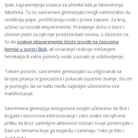
Ipak, najzanimljivija stanica za učenike bila je laboratorija
fakulteta. Tu su savremeni gimnazijalci mogli samostalno da
recikliraju papir, prečišćavaju vodu i prave sapune. Za kraj,
učenici su izvodili eksperimente. Pravljenje
duha iz boce
i
slonove paste
za njih nije predstavljalo novinu, s obzirom na
to da
ovakve eksperimente često izvode na časovima
hemije u svojoj školi
, ali stvaranje reakcije mešanjem
hemikalija ili vatre pomoću vode izazvalo je oduševljenje.
Tokom posete, savremeni gimnazijalci su odgovarali na
brojna pitanja organizatora i pokazali izuzetno znanje, što im
je pomoglo da se nađu među najboljim učesnicima ove
manifestacije.
Savremena gimnazija omogućava svojim učenicima da šire i
bogate raznovrsna interesovanja i zato svako od njih ima
priliku da kroz zanimljive aktivnosti ostvari svoje potencijale i
bavi se temama koje ga inspirišu i zanimaju. Tako je bilo i
ovog puta.