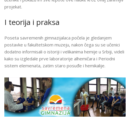
projekat.
I teorija i praksa
Poseta savremenih gimnazijalaca počela je gledanjem
postavke u fakultetskom muzeju, nakon čega su se učenici
dodatno informisali o istoriji i velikanima hemije u Srbiji, videli
kako su izgledale prve laboratorije alhemičara i Periodni
sistem elemenata, zatim staro posuđe i hemikalije.