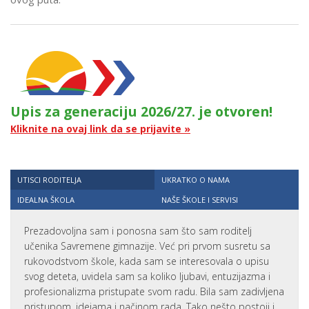
Upis za generaciju 2026/27. je otvoren!
Kliknite na ovaj link da se prijavite »
UTISCI RODITELJA
UKRATKO O NAMA
IDEALNA ŠKOLA
NAŠE ŠKOLE I SERVISI
Prezadovoljna sam i ponosna sam što sam roditelj
učenika Savremene gimnazije. Već pri prvom susretu sa
rukovodstvom škole, kada sam se interesovala o upisu
svog deteta, uvidela sam sa koliko ljubavi, entuzijazma i
profesionalizma pristupate svom radu. Bila sam zadivljena
pristupom, idejama i načinom rada. Tako nešto postoji i