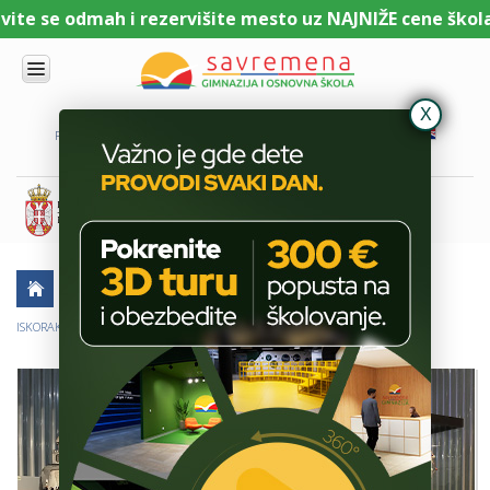
ite se odmah i rezervišite mesto uz NAJNIŽE cene školar
UPIS
O
PORTAL ZA UČENIKE
PORTAL ZA RODITELJE
DL PLATFORMA
NAMA
KOMBINOVANI
PROGRAM
NACIONALNI
PROGRAM
CAMBRIDGE
PROGRAM
AKTUELNO
ŠKOLSKE PRIČE
NAUKA
SAVREMENO
OBRAZOVANJE
ISKORAK U BUDUĆNOST NA FESTIVALU NAUKE
IT I
TEHNOLOGIJA
VESTI
ERASMUS+
OSNOVNA