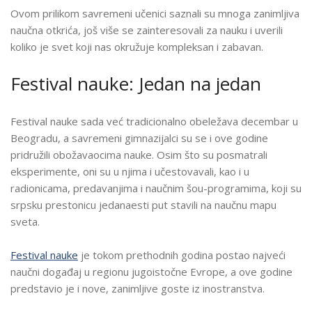
FESTIVALU
Ovom prilikom savremeni učenici saznali su mnoga zanimljiva
NAUKE
naučna otkrića, još više se zainteresovali za nauku i uverili
koliko je svet koji nas okružuje kompleksan i zabavan.
Festival nauke: Jedan na jedan
Festival nauke sada već tradicionalno obeležava decembar u
Beogradu, a savremeni gimnazijalci su se i ove godine
pridružili obožavaocima nauke. Osim što su posmatrali
eksperimente, oni su u njima i učestovavali, kao i u
radionicama, predavanjima i naučnim šou-programima, koji su
srpsku prestonicu jedanaesti put stavili na naučnu mapu
sveta.
Festival nauke
je tokom prethodnih godina postao najveći
naučni događaj u regionu jugoistočne Evrope, a ove godine
predstavio je i nove, zanimljive goste iz inostranstva.