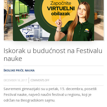
ŠKOLA
Iskorak u budućnost na Festivalu
nauke
ŠKOLSKE PRIČE
,
NAUKA
DECEMBER 18, 2017
COMMENTS OFF
ON
ISKORAK
Savremeni gimnazijalci su u petak, 15. decembra, posetili
U
Festival nauke, najveći naučni festival u regionu, koji je
BUDUĆNOST
održan na Beogradskom sajmu.
NA