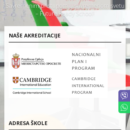
Savremenim pristupom u savremenom svetu
– Future Ready School!
NAŠE AKREDITACIJE
ADRESA ŠKOLE