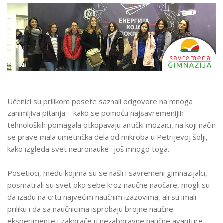
Učenici su prilikom posete saznali odgovore na mnoga
zanimljiva pitanja – kako se pomoću najsavremenijih
tehnoloških pomagala otkopavaju antički mozaici, na koji način
se prave mala umetnička dela od mikroba u Petrijevoj šolji,
kako izgleda svet neuronauke i još mnogo toga.
Posetioci, među kojima su se našli i savremeni gimnazijalci,
posmatrali su svet oko sebe kroz naučne naočare, mogli su
da izađu na crtu najvećim naučnim izazovima, ali su imali
priliku i da sa naučnicima isprobaju brojne naučne
eksperimente i zakorače u nezaboravne naučne avanture.