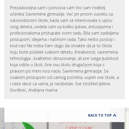
Prezadovoljna sam i ponosna sam što sam roditelj
učenika Savremene gimnazije. Već pri prvom susretu sa
rukovodstvom škole, kada sam se interesovala o upisu
svog deteta, uvidela sam sa koliko ljubavi, entuzijazma i
profesionalizma pristupate svom radu. Bila sam zadivljena
pristupom, idejama i načinom rada. Tako nešto postoji i
kod nas! Ne treba Vam dugo da shvatite da je to škola
koju biste poželeli svakom detetu. Kreativnost, savremena
tehnologija , kvalitetno obrazovanje, ali pre svega ljudskost
koja odiše u školi, čine ovu školu drugačijom koja s
pravom po meni nosi naziv, Savremena gimnazija. Sa
ovakvim pristupom od samog početka, uspeh ove škole, a
i naše dece sa vama, je neizbežan. Sve čestitke! Jelena
Đorđević, Andrijina mama
BACK TO TOP