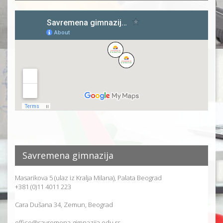
Savremena gimnazija
Masarikova 5 (ulaz iz Kralja Milana), Palata Beograd
+381 (0)11 4011 223
Cara Dušana 34, Zemun, Beograd
office@savremena-gimnazija.edu.rs