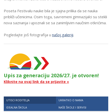
Poseta Festivalu nauke bila je sjajna prilika da se nauka
približi učenicima. Osim toga, savremeni gimnazijalci su stekli
nova saznanja i upoznali se sa zanimljivim naučnim otkrićima.
Pogledajte još fotografija u
našoj galeriji
.
Upis za generaciju 2026/27. je otvoren!
Kliknite na ovaj link da se prijavite »
UTISCI RODITELJA
UKRATKO O NAMA
IDEALNA ŠKOLA
NAŠE ŠKOLE I SERVISI