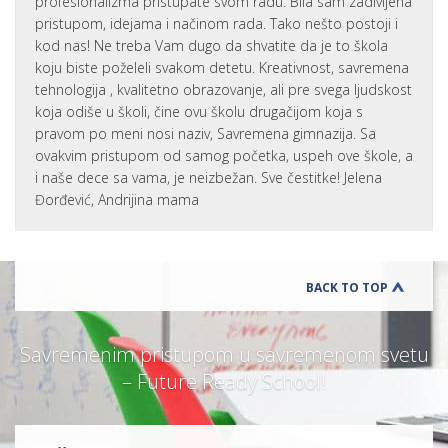
profesionalizma pristupate svom radu. Bila sam zadivljena
pristupom, idejama i načinom rada. Tako nešto postoji i
kod nas! Ne treba Vam dugo da shvatite da je to škola
koju biste poželeli svakom detetu. Kreativnost, savremena
tehnologija , kvalitetno obrazovanje, ali pre svega ljudskost
koja odiše u školi, čine ovu školu drugačijom koja s
pravom po meni nosi naziv, Savremena gimnazija. Sa
ovakvim pristupom od samog početka, uspeh ove škole, a
i naše dece sa vama, je neizbežan. Sve čestitke! Jelena
Đorđević, Andrijina mama
BACK TO TOP
Savremenim pristupom u savremenom svetu
– Future Ready School!