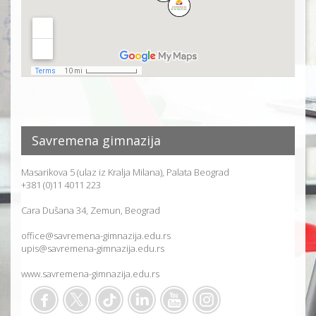
Savremena gimnazija
Masarikova 5 (ulaz iz Kralja Milana), Palata Beograd
+381 (0)11 4011 223
Cara Dušana 34, Zemun, Beograd
office@savremena-gimnazija.edu.rs
upis@savremena-gimnazija.edu.rs
www.savremena-gimnazija.edu.rs