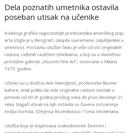
„AMERIČKI
Dela poznatih umetnika ostavila
POP-
poseban utisak na učenike
ART”
Kolekcija grafika najpoznatijih predstavnika američkog pop-
arta stigla je u Beograd i okupila savremene zaljubljenike u
umetnost. Postavku izložbe činilo je više od sto originalnih
radova, rađenih različitim tehnikama, a koji su u vlasništvu
prestižne galerije „Visconti Fine Art”, osnovane u Milanu
1973. godine.
Učenici su u društvu Ane Manojlović, profesorke likovne
kulture, imali priliku da vide originalne radove nastale u
periodu od 60-ih godina prošlog veka do prve decenije 21.
veka. Najjači utisak na njih ostavila su čuvena ostvarenja
Endija Vorhola, Džejmsa Rozenkvista i Toma Veselmana.
Izložba koja je inspirisana svakodnevnim životom i
postavljanjem trivijalnih motiva u umetničku formu pokazala