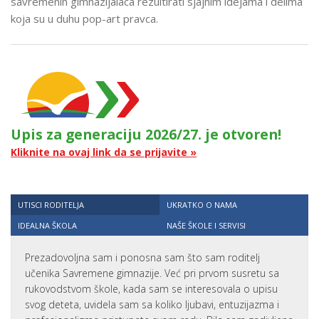
savremenih gimnazijalaca rezultirati sjajnim idejama i delima
koja su u duhu pop-art pravca.
Upis za generaciju 2026/27. je otvoren!
Kliknite na ovaj link da se prijavite »
UTISCI RODITELJA
UKRATKO O NAMA
IDEALNA ŠKOLA
NAŠE ŠKOLE I SERVISI
Prezadovoljna sam i ponosna sam što sam roditelj
učenika Savremene gimnazije. Već pri prvom susretu sa
rukovodstvom škole, kada sam se interesovala o upisu
svog deteta, uvidela sam sa koliko ljubavi, entuzijazma i