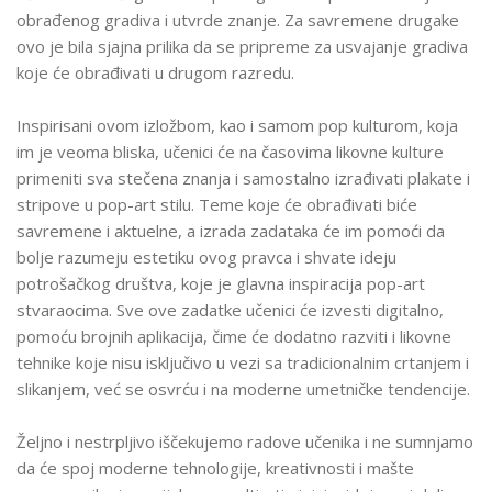
obrađenog gradiva i utvrde znanje. Za savremene drugake
ovo je bila sjajna prilika da se pripreme za usvajanje gradiva
koje će obrađivati u drugom razredu.
Inspirisani ovom izložbom, kao i samom pop kulturom, koja
im je veoma bliska, učenici će na časovima likovne kulture
primeniti sva stečena znanja i samostalno izrađivati plakate i
stripove u pop-art stilu. Teme koje će obrađivati biće
savremene i aktuelne, a izrada zadataka će im pomoći da
bolje razumeju estetiku ovog pravca i shvate ideju
potrošačkog društva, koje je glavna inspiracija pop-art
stvaraocima. Sve ove zadatke učenici će izvesti digitalno,
pomoću brojnih aplikacija, čime će dodatno razviti i likovne
tehnike koje nisu isključivo u vezi sa tradicionalnim crtanjem i
slikanjem, već se osvrću i na moderne umetničke tendencije.
Željno i nestrpljivo iščekujemo radove učenika i ne sumnjamo
da će spoj moderne tehnologije, kreativnosti i mašte