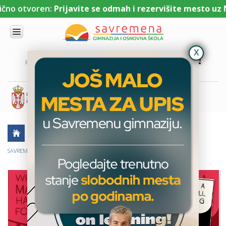
no otvoren:
Prijavite se odmah i rezervišite mesto uz NAJ
UPIS
O
PORTAL ZA UČENIKE
PORTAL ZA RODITELJE
DL PLATFORMA
NAMA
KOMBINOVANI
PROGRAM
NACIONALNI
PROGRAM
CAMBRIDGE
PROGRAM
AKTUELNO
ŠKOLSKE PRIČE
KULTURA
SAVREMENO
OBRAZOVANJE
SAVREMENI GIMNAZIJALCI NA IZLOŽBI „AMERIČKI POP-ART”
IT I
TEHNOLOGIJA
VESTI
ERASMUS+
OSNOVNA