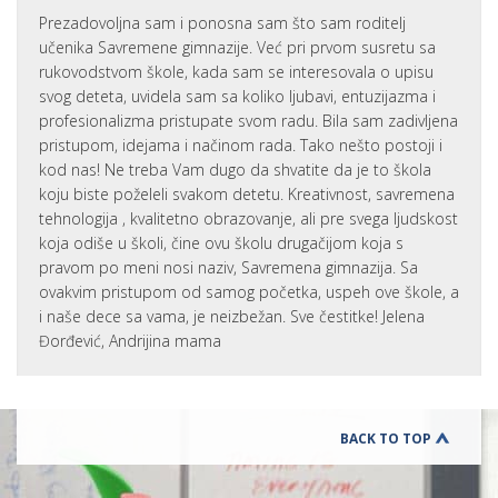
Prezadovoljna sam i ponosna sam što sam roditelj
učenika Savremene gimnazije. Već pri prvom susretu sa
rukovodstvom škole, kada sam se interesovala o upisu
svog deteta, uvidela sam sa koliko ljubavi, entuzijazma i
profesionalizma pristupate svom radu. Bila sam zadivljena
pristupom, idejama i načinom rada. Tako nešto postoji i
kod nas! Ne treba Vam dugo da shvatite da je to škola
koju biste poželeli svakom detetu. Kreativnost, savremena
tehnologija , kvalitetno obrazovanje, ali pre svega ljudskost
koja odiše u školi, čine ovu školu drugačijom koja s
pravom po meni nosi naziv, Savremena gimnazija. Sa
ovakvim pristupom od samog početka, uspeh ove škole, a
i naše dece sa vama, je neizbežan. Sve čestitke! Jelena
Đorđević, Andrijina mama
BACK TO TOP