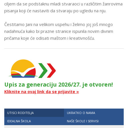
ciljem da se podstaknu mladi stvaraoci u različitim žanrovima
pisanja koji će nastaviti da stvaraju po ugledu na nju.
Čestitamo Jani na velikom uspehu i želimo joj još mnogo
nadahnuća kako bi prazne stranice ispunila novim divnim
pričama koje će odisati maštom i kreativnošću.
Upis za generaciju 2026/27. je otvoren!
Kliknite na ovaj link da se prijavite »
UTISCI RODITELJA
UKRATKO O NAMA
IDEALNA ŠKOLA
NAŠE ŠKOLE I SERVISI