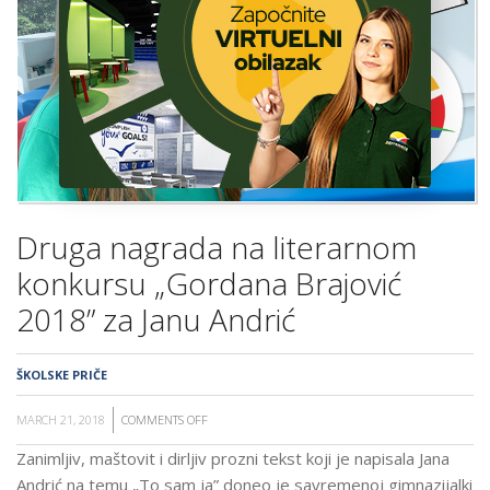
ŠKOLA
Druga nagrada na literarnom
konkursu „Gordana Brajović
2018” za Janu Andrić
ŠKOLSKE PRIČE
MARCH 21, 2018
COMMENTS OFF
ON
DRUGA
Zanimljiv, maštovit i dirljiv prozni tekst koji je napisala Jana
NAGRADA
Andrić na temu „To sam ja” doneo je savremenoj gimnazijalki