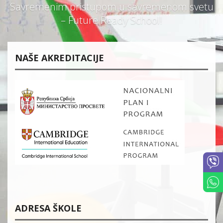
Savremenim pristupom u savremenom svetu
– Future Ready School!
NAŠE AKREDITACIJE
ADRESA ŠKOLE