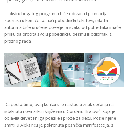
U okviru bogatog programa biće održana i promocija
zbornika u kom će se naći pobednički tekstovi, mladim
autorima biće uručene povelje, a svako od pobednika imaće
priliku da pročita svoju pobedničku pesmu ili odlomak iz
proznog rada.
Da podsetimo, ovaj konkurs je nastao u znak sećanja na
istaknutu novinarku i književnicu Gordanu Brajović, koja je
objavila devet knjiga poezije i proze za decu. Posle njene
smrti, u Aleksincu je pokrenuta pesnička manifestacija, s