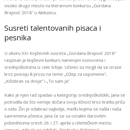
NA
visoko drugo mesto na literarnom konkursu „Gordana
LITERARNOM
Brajović 2018” u Aleksincu.
KONKURSU
„GORDANA
Susreti talentovanih pisaca i
BRAJOVIĆ
pesnika
2018”
ZA
JANU
U okviru XXI Književnih susreta „Gordana Brajović 2018”
ANDRIĆ
raspisan je književni konkurs namenjen osnovcima i
srednjoškolcima iz cele Srbije. Učenici su mogli da se izraze
kroz poeziju ili prozu na teme „Džep za uspomene”,
„Kišobran za dvoje” i „To sam ja”.
Kako je njen rad spadao u kategoriju srednjoškolskih, Jana se
potrudila da što vernije dočara svoju ličnost kroz kratku priču
o sebi. Žiri je odabrao najbolje, među kojima se našla i naša
savremena učenica. Jana će se sa ostalim darovitim
pobednicima sresti 26. i 27. aprila u izletničkom mestu
Lipovac, gde će se održati „Festival u Aleksincu”.