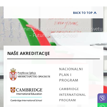
BACK TO TOP
Savremenim pristupom u savremenom svetu
– Future Ready School!
NAŠE AKREDITACIJE