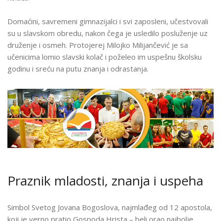
ŠKOLE
U
Domaćini, savremeni gimnazijalci i svi zaposleni, učestvovali
SAVREMENOJ
su u slavskom obredu, nakon čega je usledilo posluženje uz
GIMNAZIJI
druženje i osmeh. Protojerej Milojko Milijančević je sa
učenicima lomio slavski kolač i poželeo im uspešnu školsku
godinu i sreću na putu znanja i odrastanja.
Praznik mladosti, znanja i uspeha
Simbol Svetog Jovana Bogoslova, najmlađeg od 12 apostola,
koji je verno pratio Gospoda Hrista – beli orao najbolje