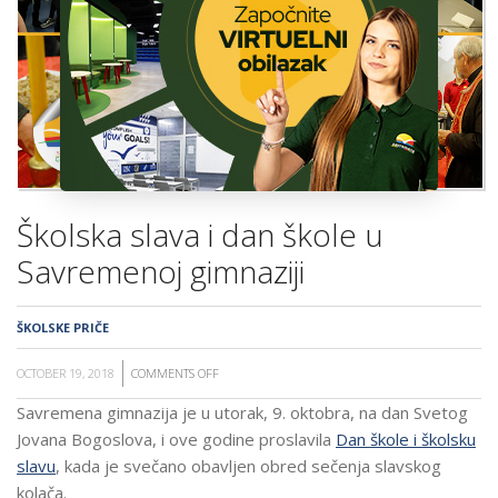
ŠKOLA
Školska slava i dan škole u
Savremenoj gimnaziji
ŠKOLSKE PRIČE
OCTOBER 19, 2018
COMMENTS OFF
ON
ŠKOLSKA
Savremena gimnazija je u utorak, 9. oktobra, na dan Svetog
SLAVA
Jovana Bogoslova, i ove godine proslavila
Dan škole i školsku
I
slavu
, kada je
svečano obavljen obred sečenja slavskog
DAN
kolača.