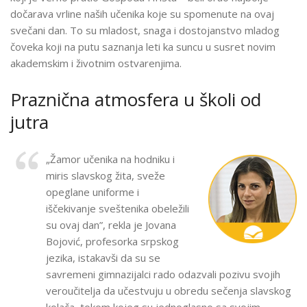
dočarava vrline naših učenika koje su spomenute na ovaj
svečani dan. To su mladost, snaga i dostojanstvo mladog
čoveka koji na putu saznanja leti ka suncu u susret novim
akademskim i životnim ostvarenjima.
Praznična atmosfera u školi od
jutra
„Žamor učenika na hodniku i
miris slavskog žita, sveže
opeglane uniforme i
iščekivanje sveštenika obeležili
su ovaj dan”, rekla je Jovana
Bojović, profesorka srpskog
jezika, istakavši da su se
savremeni gimnazijalci rado odazvali pozivu svojih
veroučitelja da učestvuju u obredu sečenja slavskog
kolača, tokom kojeg su jednoglasno sa svojim