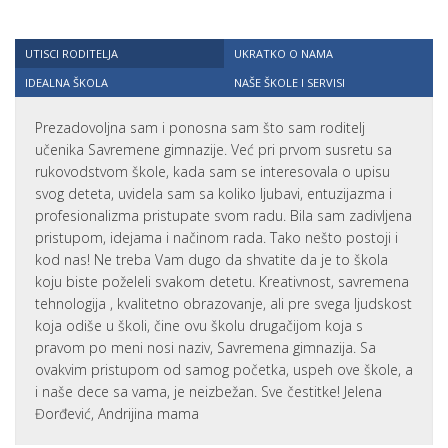
UTISCI RODITELJA
UKRATKO O NAMA
IDEALNA ŠKOLA
NAŠE ŠKOLE I SERVISI
Prezadovoljna sam i ponosna sam što sam roditelj
učenika Savremene gimnazije. Već pri prvom susretu sa
rukovodstvom škole, kada sam se interesovala o upisu
svog deteta, uvidela sam sa koliko ljubavi, entuzijazma i
profesionalizma pristupate svom radu. Bila sam zadivljena
pristupom, idejama i načinom rada. Tako nešto postoji i
kod nas! Ne treba Vam dugo da shvatite da je to škola
koju biste poželeli svakom detetu. Kreativnost, savremena
tehnologija , kvalitetno obrazovanje, ali pre svega ljudskost
koja odiše u školi, čine ovu školu drugačijom koja s
pravom po meni nosi naziv, Savremena gimnazija. Sa
ovakvim pristupom od samog početka, uspeh ove škole, a
i naše dece sa vama, je neizbežan. Sve čestitke! Jelena
Đorđević, Andrijina mama