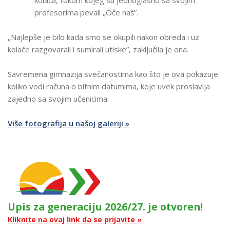
profesorima pevali „Oče naš”.
„Najlepše je bilo kada smo se okupili nakon obreda i uz
kolače razgovarali i sumirali utiske”, zaključila je ona.
Savremena gimnazija svečanostima kao što je ova pokazuje
koliko vodi računa o bitnim datumima, koje uvek proslavlja
zajedno sa svojim učenicima.
Više fotografija u našoj galeriji »
Upis za generaciju 2026/27. je otvoren!
Kliknite na ovaj link da se prijavite »