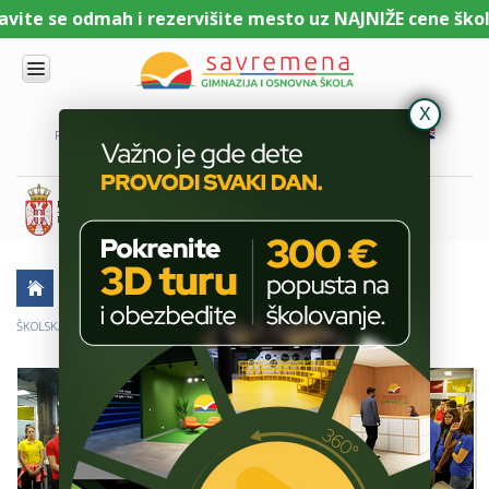
te se odmah i rezervišite mesto uz NAJNIŽE cene školari
UPIS
O
PORTAL ZA UČENIKE
PORTAL ZA RODITELJE
DL PLATFORMA
NAMA
KOMBINOVANI
PROGRAM
NACIONALNI
PROGRAM
CAMBRIDGE
PROGRAM
AKTUELNO
ŠKOLSKE PRIČE
SAVREMENO
OBRAZOVANJE
ŠKOLSKA SLAVA I DAN ŠKOLE U SAVREMENOJ GIMNAZIJI
IT I
TEHNOLOGIJA
VESTI
ERASMUS+
OSNOVNA