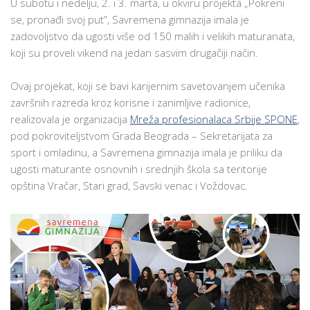
U subotu i nedelju, 2. i 3. marta, u okviru projekta „Pokreni
SE,
se, pronađi svoj put”, Savremena gimnazija imala je
PRONAĐI
zadovoljstvo da ugosti više od 150 malih i velikih maturanata,
SVOJ
koji su proveli vikend na jedan sasvim drugačiji način.
PUT”:
INTERESANTAN
Ovaj projekat, koji se bavi karijernim savetovanjem učenika
VIKEND
završnih razreda kroz korisne i zanimljive radionice,
U
realizovala je organizacija
Mreža profesionalaca Srbije SPONE
,
SAVREMENOJ
pod pokroviteljstvom Grada Beograda – Sekretarijata za
OKUPIO
sport i omladinu, a Savremena gimnazija imala je priliku da
VIŠE
ugosti maturante osnovnih i srednjih škola sa teritorije
OD
opština Vračar, Stari grad, Savski venac i Voždovac.
STOTINU
MALIH
I
VELIKIH
MATURANATA