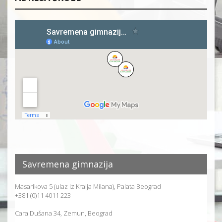
Savremena gimnazija
Masarikova 5 (ulaz iz Kralja Milana), Palata Beograd
+381 (0)11 4011 223
Cara Dušana 34, Zemun, Beograd