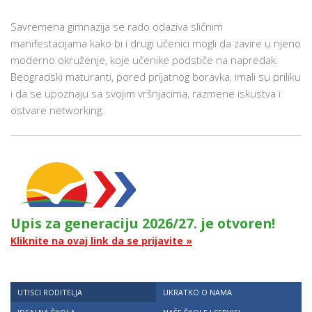
Savremena gimnazija se rado odaziva sličnim
manifestacijama kako bi i drugi učenici mogli da zavire u njeno
moderno okruženje, koje učenike podstiče na napredak.
Beogradski maturanti, pored prijatnog boravka, imali su priliku
i da se upoznaju sa svojim vršnjacima, razmene iskustva i
ostvare networking.
Upis za generaciju 2026/27. je otvoren!
Kliknite na ovaj link da se prijavite »
UTISCI RODITELJA
UKRATKO O NAMA