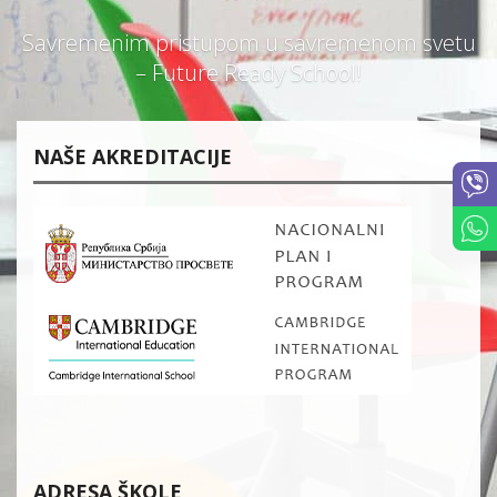
Savremenim pristupom u savremenom svetu
– Future Ready School!
NAŠE AKREDITACIJE
ADRESA ŠKOLE