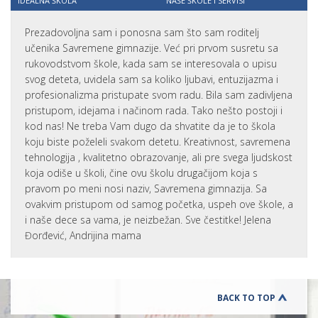
IDEALNA ŠKOLA
NAŠE ŠKOLE I SERVISI
Prezadovoljna sam i ponosna sam što sam roditelj
učenika Savremene gimnazije. Već pri prvom susretu sa
rukovodstvom škole, kada sam se interesovala o upisu
svog deteta, uvidela sam sa koliko ljubavi, entuzijazma i
profesionalizma pristupate svom radu. Bila sam zadivljena
pristupom, idejama i načinom rada. Tako nešto postoji i
kod nas! Ne treba Vam dugo da shvatite da je to škola
koju biste poželeli svakom detetu. Kreativnost, savremena
tehnologija , kvalitetno obrazovanje, ali pre svega ljudskost
koja odiše u školi, čine ovu školu drugačijom koja s
pravom po meni nosi naziv, Savremena gimnazija. Sa
ovakvim pristupom od samog početka, uspeh ove škole, a
i naše dece sa vama, je neizbežan. Sve čestitke! Jelena
Đorđević, Andrijina mama
BACK TO TOP