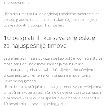
interesovanjima.
Učenici su imali priliku da odgledaju neobične panorame, da
posete gradove i znamenitosti, nakon čega su razmenjivali
utiske i dodatno upotpunili atmosferu.
10 besplatnih kurseva engleskog
za najuspešnije timove
Savremena gimnazija pokazala se kao odličan domaćin, što se
može zaključiti i na osnovu impresija malih i velikih
maturanata, koji nisu skrivali oduševljenje kako učenjem i
druženjem, tako i enterijerom i prijatnim ambijentom u
Savremenoj gimnaziji.
Učenici će kroz vršnjačku edukaciju preneti svojim vršnjacima
u matičnim školama najznačajnije delove onoga što su naučili,
a za timove koji budu najuspešniji Savremena je obezbedila
10 besplatnih kurseva engleskog jezika.