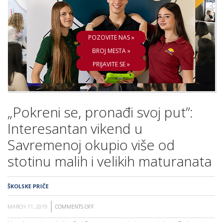
ŠKOLA
POZOVITE NAS »
BROJ MESTA »
PRIJAVITE SE »
„Pokreni se, pronađi svoj put”:
Interesantan vikend u
Savremenoj okupio više od
stotinu malih i velikih maturanata
ŠKOLSKE PRIČE
MARCH 11, 2019
COMMENTS OFF
ON
„POKRENI