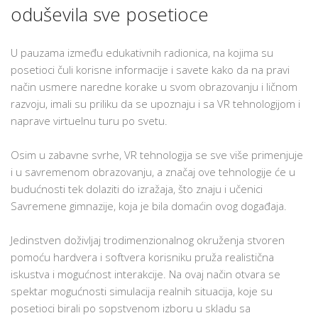
oduševila sve posetioce
U pauzama između edukativnih radionica, na kojima su
posetioci čuli korisne informacije i savete kako da na pravi
način usmere naredne korake u svom obrazovanju i ličnom
razvoju, imali su priliku da se upoznaju i sa VR tehnologijom i
naprave virtuelnu turu po svetu.
Osim u zabavne svrhe, VR tehnologija se sve više primenjuje
i u savremenom obrazovanju, a značaj ove tehnologije će u
budućnosti tek dolaziti do izražaja, što znaju i učenici
Savremene gimnazije, koja je bila domaćin ovog događaja.
Jedinstven doživljaj trodimenzionalnog okruženja stvoren
pomoću hardvera i softvera korisniku pruža realistična
iskustva i mogućnost interakcije. Na ovaj način otvara se
spektar mogućnosti simulacija realnih situacija, koje su
posetioci birali po sopstvenom izboru u skladu sa