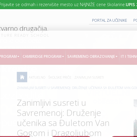
te se odmah i rezervišite mesto uz NAJNIŽE cene školarine.
UPIS 2026/2
PORTAL ZA UČENIKE
P
tvarno drugačija.
UTURE READY SCHOOL
 PROGRAM
CAMBRIDGE PROGRAM
SAVREMENO OBRAZOVANJE
IT I TEH
AKTUELNO
ŠKOLSKE PRIČE
ZANIMLJIVI SUSRETI
T
E
ZANIMLJIVI SUSRETI U SAVREMENOJ: DRUŽENJE UČENIKA SA ĐULETOM VAN 
H
N
Zanimljivi susreti u
O
L
O
Savremenoj: Druženje
G
I
učenika sa Đuletom Van
J
A
Gogom i Dragoljubom
U
U