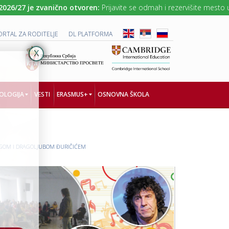
7 je zvanično otvoren:
Prijavite se odmah i rezervišite mesto uz NAJ
ORTAL ZA RODITELJE
DL PLATFORMA
NOLOGIJA
VESTI
ERASMUS+
OSNOVNA ŠKOLA
K
P
R
R
GOGOM I DRAGOLJUBOM ĐURIČIĆEM
E
O
A
J
T
E
I
K
V
A
A
T
N
„
N
T
A
O
Č
G
I