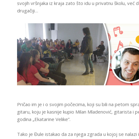
svojih vršnjaka iz kraja zato što idu u privatnu školu, već
T
E
drugačiji…
H
N
O
L
AM
O
G
I
J
A
U
U
Č
I
O
N
I
C
I
F
Pričao im je i o svojim počecima, koji su bili na petom spr
R
gitaru, koju je kasnije kupio Milan Mladenović, gitarist
U
godina „Ekatarine Velike”.
3
O
3
Tako je Đule istakao da za njega zgrada u kojoj se nalazi
Š