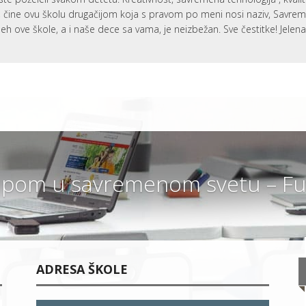
i, čine ovu školu drugačijom koja s pravom po meni nosi naziv, Savr
eh ove škole, a i naše dece sa vama, je neizbežan. Sve čestitke! Jelen
pom u savremenom svetu – Fut
ADRESA ŠKOLE