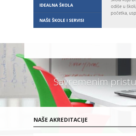
O
UČENIKA I
IDEALNA ŠKOLA
R
odiše u škol
RODITELJA
O
početka, usp
Š
LOKACIJA
K
NAŠE ŠKOLE I SERVISI
I
O
KONTAKT
L
O
V
A
N
J
U
PRAVILNICI
SAVREMENE
GIMNAZIJE
Savremenim pristu
K
A
K
V
O
Z
N
A
NAŠE AKREDITACIJE
N
J
E
E