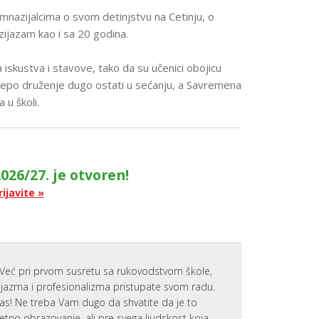
NAJVAŽNIJ
VEŠTINA 
nazijalcima o svom detinjstvu na Cetinju, o
UČENIKE
zijazam kao i sa 20 godina.
APLICIRAN
NA KOLED
U SAD
 iskustva i stavove, tako da su učenici obojicu
lepo druženje dugo ostati u sećanju, a Savremena
P
O
 u školi.
D
R
Š
K
A
Z
026/27. je otvoren!
A
N
rijavite »
O
V
E
U
Č
E
N
I
Već pri prvom susretu sa rukovodstvom škole,
K
zijazma i profesionalizma pristupate svom radu.
E
nas! Ne treba Vam dugo da shvatite da je to
MOTIVACI
tetno obrazovanje, ali pre svega ljudskost koja