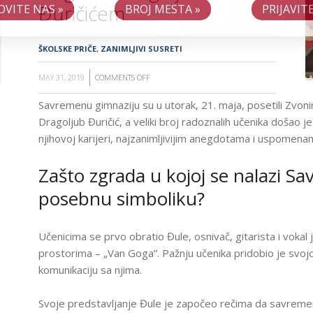
Đuričićem
OVITE NAS »
BROJ MESTA »
PRIJAVITE
Č
I
O
N
ŠKOLSKE PRIČE
,
ZANIMLJIVI SUSRETI
I
C
I
MAY 31, 2019
COMMENTS OFF
ON
G
ZANIMLJIVI
Savremenu gimnaziju su u utorak, 21. maja, posetili Zvoni
A
SUSRETI
O
Dragoljub Đuričić, a veliki broj radoznalih učenika došao je
U
I
njihovoj karijeri, najzanimljivijim anegdotama i uspomena
T
SAVREMENOJ:
DRUŽENJE
 I
T
Zašto zgrada u kojoj se nalazi S
UČENIKA
NI
N
posebnu simboliku?
SA
I
ĐULETOM
A
VAN
A
Učenicima se prvo obratio Đule, osnivač, gitarista i voka
I
GOGOM
prostorima – „Van Goga”. Pažnju učenika pridobio je svo
AM
A
I
komunikaciju sa njima.
NO-
E
DRAGOLJUBOM
ER
E
ĐURIČIĆEM
D
Svoje predstavljanje Đule je započeo rečima da savremeni 
AM