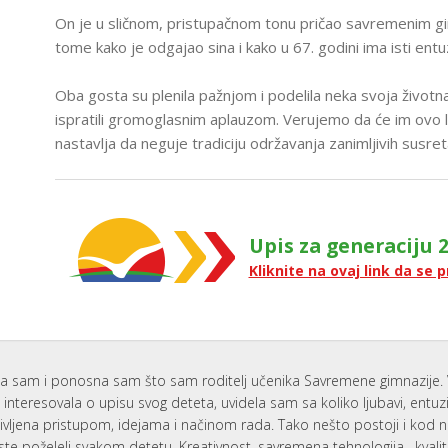
On je u sličnom, pristupačnom tonu pričao savremenim gim
tome kako je odgajao sina i kako u 67. godini ima isti entu
Oba gosta su plenila pažnjom i podelila neka svoja životna
ispratili gromoglasnim aplauzom. Verujemo da će im ovo 
nastavlja da neguje tradiciju održavanja zanimljivih susreta
Upis za generaciju 2
Kliknite na ovaj link da se p
a sam i ponosna sam što sam roditelj učenika Savremene gimnazije. 
interesovala o upisu svog deteta, uvidela sam sa koliko ljubavi, entu
ivljena pristupom, idejama i načinom rada. Tako nešto postoji i kod 
ste poželeli svakom detetu. Kreativnost, savremena tehnologija , kvali