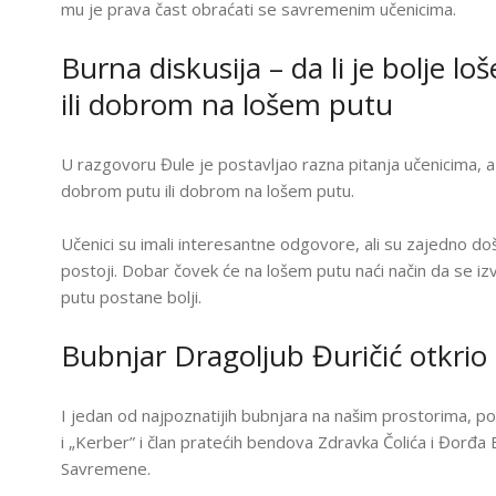
I
mu je prava čast obraćati se savremenim učenicima.
S
I
Burna diskusija – da li je bolje
S
ili dobrom na lošem putu
K
K
P
Z
U razgovoru Đule je postavljao razna pitanja učenicima, a j
U
dobrom putu ili dobrom na lošem putu.
I
C
Učenici su imali interesantne odgovore, ali su zajedno do
E
postoji. Dobar čovek će na lošem putu naći način da se i
S
G
putu postane bolji.
I
Bubnjar Dragoljub Đuričić otkrio
A
I
P
I jedan od najpoznatijih bubnjara na našim prostorima, p
Z
P
i „Kerber” i član pratećih bendova Zdravka Čolića i Đorđa 
U
P
Savremene.