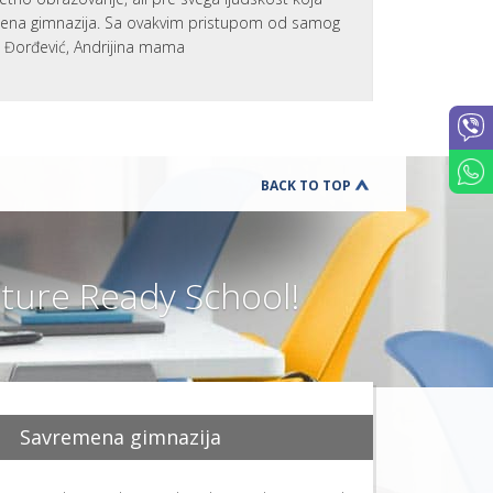
UČENIKA
emena gimnazija. Sa ovakvim pristupom od samog
PREVENCIJ
a Đorđević, Andrijina mama
VRŠNJAČ
NASILJA
DODATNI
ONLINE
KURSEVI
ENGLESK
KARIJERN
BACK TO TOP
SAVETOVA
BESPLATN
RADIONIC
ZA
ČETVRTAK
ure Ready School!
SCHOOL
STARTER
SET
K
U
T
A
Savremena gimnazija
K
Z
A
R