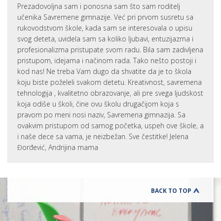
Prezadovoljna sam i ponosna sam što sam roditelj
učenika Savremene gimnazije. Već pri prvom susretu sa
rukovodstvom škole, kada sam se interesovala o upisu
svog deteta, uvidela sam sa koliko ljubavi, entuzijazma i
profesionalizma pristupate svom radu. Bila sam zadivljena
pristupom, idejama i načinom rada. Tako nešto postoji i
kod nas! Ne treba Vam dugo da shvatite da je to škola
koju biste poželeli svakom detetu. Kreativnost, savremena
tehnologija , kvalitetno obrazovanje, ali pre svega ljudskost
koja odiše u školi, čine ovu školu drugačijom koja s
pravom po meni nosi naziv, Savremena gimnazija. Sa
ovakvim pristupom od samog početka, uspeh ove škole, a
i naše dece sa vama, je neizbežan. Sve čestitke! Jelena
Đorđević, Andrijina mama
BACK TO TOP