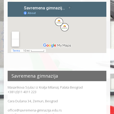
Savremena gimnazija
Masarikova 5 (ulaz iz Kralja Milana), Palata Beograd
+381 (0)11 4011 223
Cara Dušana 34, Zemun, Beograd
office@savremena-gimnazija.edu.rs