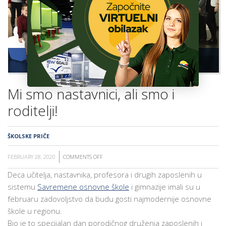
ŠKOLA
Mi smo nastavnici, ali smo i
roditelji!
ŠKOLSKE PRIČE
FEBRUARY 28, 2020
COMMENTS OFF
ON
MI
Deca učitelja, nastavnika, profesora i drugih zaposlenih u
SMO
sistemu
Savremene osnovne škole
i gimnazije imali su u
NASTAVNICI,
februaru zadovoljstvo da budu gosti najmodernije osnovne
ALI
škole u regionu.
SMO
Bio je to specijalan dan porodičnog druženja zaposlenih i