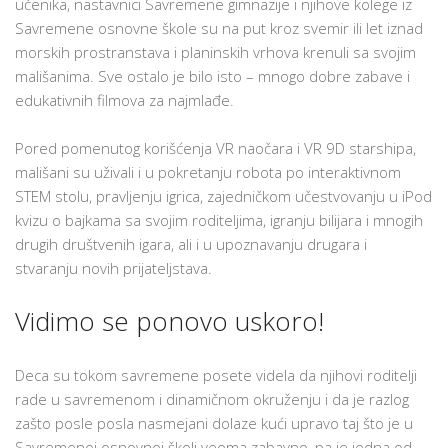
učenika, nastavnici Savremene gimnazije i njihove kolege iz
Savremene osnovne škole su na put kroz svemir ili let iznad
morskih prostranstava i planinskih vrhova krenuli sa svojim
mališanima. Sve ostalo je bilo isto – mnogo dobre zabave i
edukativnih filmova za najmlađe.
Pored pomenutog korišćenja VR naočara i VR 9D starshipa,
mališani su uživali i u pokretanju robota po interaktivnom
STEM stolu, pravljenju igrica, zajedničkom učestvovanju u iPod
kvizu o bajkama sa svojim roditeljima, igranju bilijara i mnogih
drugih društvenih igara, ali i u upoznavanju drugara i
stvaranju novih prijateljstava.
Vidimo se ponovo uskoro!
Deca su tokom savremene posete videla da njihovi roditelji
rade u savremenom i dinamičnom okruženju i da je razlog
zašto posle posla nasmejani dolaze kući upravo taj što je u
Savremenoj osnovnoj školi veoma zabavno, pa je jedna od