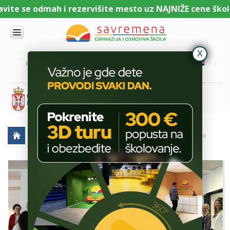
te se odmah i rezervišite mesto uz NAJNIŽE cene školari
UPIS
O
PORTAL ZA UČENIKE
PORTAL ZA RODITELJE
DL PLATFORMA
NAMA
KOMBINOVANI
PROGRAM
NACIONALNI
PROGRAM
CAMBRIDGE
PROGRAM
AKTUELNO
ŠKOLSKE PRIČE
MI SMO NASTAVNICI, ALI SMO I RODITELJI!
SAVREMENO
OBRAZOVANJE
IT I
TEHNOLOGIJA
VESTI
ERASMUS+
OSNOVNA