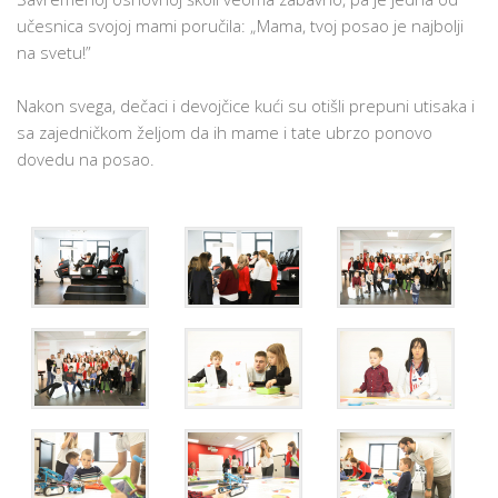
učesnica svojoj mami poručila: „Mama, tvoj posao je najbolji
na svetu!”
Nakon svega, dečaci i devojčice kući su otišli prepuni utisaka i
sa zajedničkom željom da ih mame i tate ubrzo ponovo
dovedu na posao.