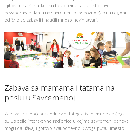
I
njihovih mališana, koji su bez obzira na uzrast proveli
RODITELJI!
nezaboravan dan u najsavremenijoj osnovnoj školi u regionu,
odlično se zabavili i naučili mnogo novih stvari.
Zabava sa mamama i tatama na
poslu u Savremenoj
Zabava je započela zajedničkim fotografisanjem, posle čega
su usledile interaktivne radionice u kojima savremeni osnovci
mogu da uživaju gotovo svakodnevno. Ovoga puta, umesto