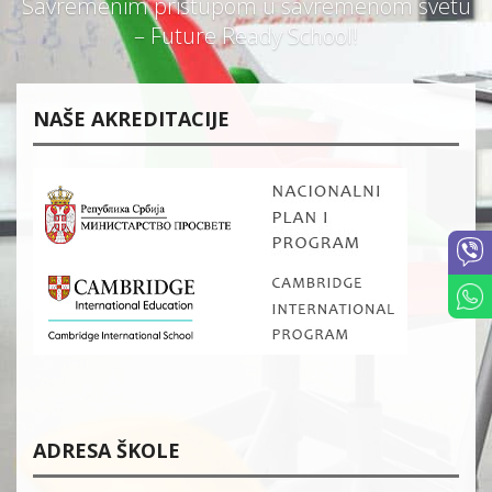
Savremenim pristupom u savremenom svetu
– Future Ready School!
NAŠE AKREDITACIJE
ADRESA ŠKOLE