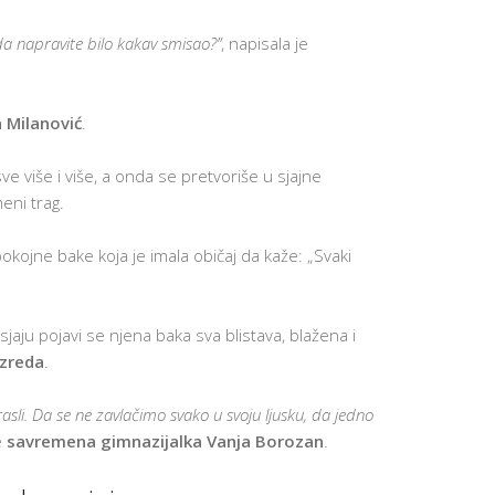
NAJVAŽNIJ
VEŠTINA 
UČENIKE
 da napravite bilo kakav smisao?”
, napisala je
APLICIRAN
NA KOLED
U SAD
 Milanović
.
P
O
D
 više i više, a onda se pretvoriše u sjajne
R
eni trag.
Š
K
A
Z
pokojne bake koja je imala običaj da kaže: „Svaki
A
N
O
V
sjaju pojavi se njena baka sva blistava, blažena i
E
U
azreda
.
Č
E
N
asli. Da se ne zavlačimo svako u svoju ljusku, da jedno
I
K
e
savremena gimnazijalka Vanja Borozan
.
E
MOTIVACI