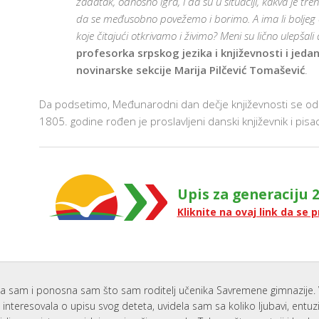
zadatak, odnosno igra, i da su u situaciji, kakva je tr
da se međusobno povežemo i borimo. A ima li boljeg o
koje čitajući otkrivamo i živimo? Meni su lično ulepšali
profesorka srpskog jezika i književnosti i jeda
novinarske sekcije Marija Pilčević Tomašević
.
Da podsetimo, Međunarodni dan dečje književnosti se od 
1805. godine rođen je proslavljeni danski književnik i pis
Upis za generaciju 2
Kliknite na ovaj link da se p
a sam i ponosna sam što sam roditelj učenika Savremene gimnazije. 
interesovala o upisu svog deteta, uvidela sam sa koliko ljubavi, entu