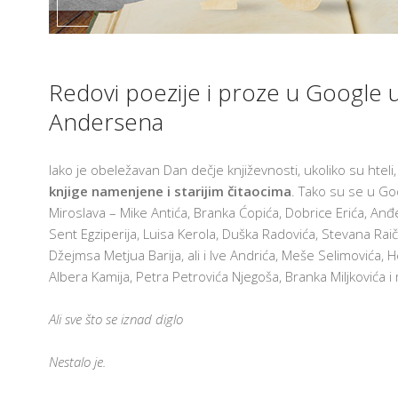
T
E
H
N
O
L
Redovi poezije i proze u Google u
AM
O
G
Andersena
I
J
A
U
Iako je obeležavan Dan dečje književnosti, ukoliko su hteli,
U
Č
knjige namenjene i starijim čitaocima
. Tako su se u Goo
I
Miroslava – Mike Antića, Branka Ćopića, Dobrice Erića, An
O
N
Sent Egziperija, Luisa Kerola, Duška Radovića, Stevana Raič
I
Džejmsa Metjua Barija, ali i Ive Andrića, Meše Selimovića, 
C
I
Albera Kamija, Petra Petrovića Njegoša, Branka Miljkovića i
F
R
Ali sve što se iznad diglo
U
3
Nestalo je.
O
3
Š