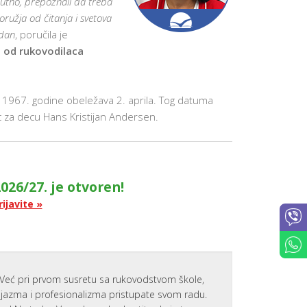
enutno, prepoznali da treba
ružja od čitanja i svetova
 dan
, poručila je
n od rukovodilaca
1967. godine obeležava 2. aprila. Tog datuma
ac za decu Hans Kristijan Andersen.
026/27. je otvoren!
rijavite »
Već pri prvom susretu sa rukovodstvom škole,
zijazma i profesionalizma pristupate svom radu.