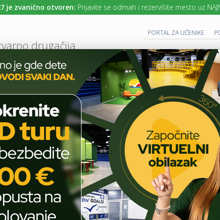
nično otvoren:
Prijavite se odmah i rezervišite mesto uz NAJNIŽE cene
PORTAL ZA UČENIKE
P
tvarno drugačija.
UTURE READY SCHOOL
 PROGRAM
CAMBRIDGE PROGRAM
SAVREMENO OBRAZOVANJE
IT I TEH
AKTUELNO
ŠKOLSKE PRIČE
SAVREMENI GIMNAZIJALCI I U VANREDNI
T
E
H
Savremeni gimnazijalci i u
N
O
vanrednim uslovima
L
O
obeležili Međunarodni dan
G
I
dečje književnosti
J
A
U
U