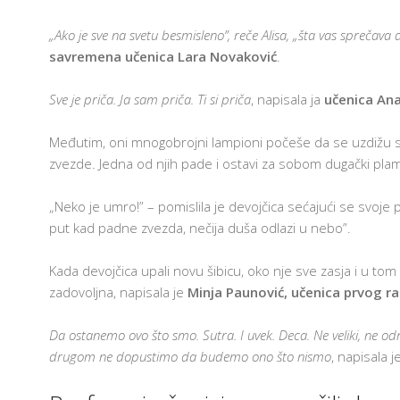
„Ako je sve na svetu besmisleno”, reče Alisa, „šta vas sprečava
savremena učenica Lara Novaković
.
Sve je priča. Ja sam priča. Ti si priča
, napisala ja
učenica Ana
Međutim, oni mnogobrojni lampioni počeše da se uzdižu sve
zvezde. Jedna od njih pade i ostavi za sobom dugački plam
„Neko je umro!” – pomislila je devojčica sećajući se svoje 
put kad padne zvezda, nečija duša odlazi u nebo”.
Kada devojčica upali novu šibicu, oko nje sve zasja i u tom 
zadovoljna, napisala je
Minja Paunović, učenica prvog r
Da ostanemo ovo što smo. Sutra. I uvek. Deca. Ne veliki, ne odr
drugom ne dopustimo da budemo ono što nismo
, napisala j