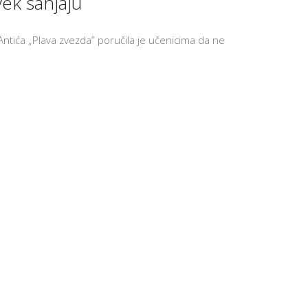
vek sanjaju
UČENIKA
PREVENCIJ
VRŠNJAČ
ntića „Plava zvezda” poručila je učenicima da ne
NASILJA
DODATNI
ONLINE
KURSEVI
ENGLESK
KARIJERN
SAVETOVA
BESPLATN
RADIONIC
ZA
ČETVRTAK
SCHOOL
STARTER
SET
K
U
T
A
K
Z
A
R