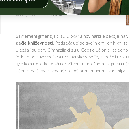
ŠKOLSKE PRIČE
Č
I
O
APRIL 7, 2020
COMMENTS OFF
ON
N
I
SAVREMENI
C
GIMNAZIJALCI
I
Savremeni gimanzijalci su u okviru novinarske sekcije na vr
I
G
dečje književnosti
. Podsećajući se svojih omiljenih knjiga
U
A
O
ulepšali su dan. Gimnazijalci su u Google učionici, zajedno
VANREDNIM
I
jednim od rukovodilaca novinarske sekcije, započeli neku v
USLOVIMA
T
igre koja neretko kruži i društvenim mrežama. U igri su uče
OBELEŽILI
 I
T
učenicima čitav izazov učinilo još primamljivijim i zanimljiviji
MEĐUNARODNI
NI
N
DAN
I
DEČJE
A
KNJIŽEVNOSTI
A
I
AM
A
NO-
E
ER
E
D
AM