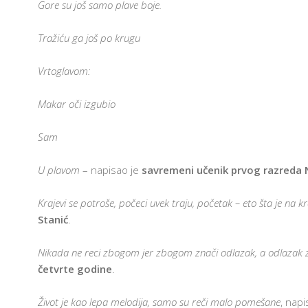
I
Gore su još samo plave boje.
S
I
Tražiću ga još po krugu
S
K
Vrtoglavom:
K
P
Z
U
Makar oči izgubio
I
C
Sam
E
U plavom
– napisao je
savremeni učenik prvog razreda 
S
G
I
Krajevi se potroše, počeci uvek traju, početak – eto šta je na kr
Stanić
.
A
I
P
Nikada ne reci zbogom jer zbogom znači odlazak, a odlazak 
Z
četvrte godine
.
P
U
P
Život je kao lepa melodija, samo su reči malo pomešane
, napi