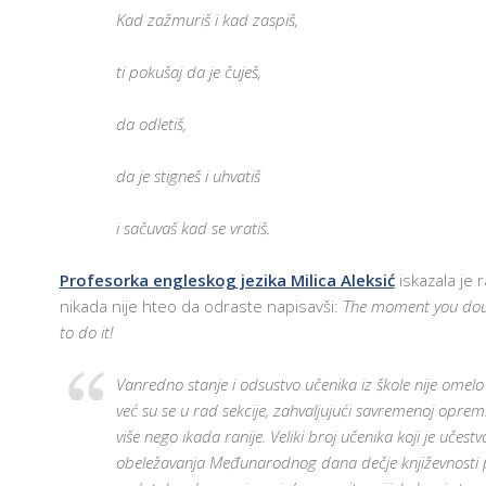
Kad zažmuriš i kad zaspiš,
ti pokušaj da je čuješ,
da odletiš,
da je stigneš i uhvatiš
i sačuvaš kad se vratiš.
Profesorka engleskog jezika Milica Aleksić
iskazala je 
nikada nije hteo da odraste napisavši:
The moment you doubt
to do it!
Vanredno stanje i odsustvo učenika iz škole nije omelo 
već su se u rad sekcije, zahvaljujući savremenoj opremi šk
više nego ikada ranije. Veliki broj učenika koji je uče
obeležavanja Međunarodnog dana dečje književnosti