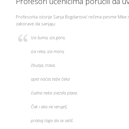
Profesori učenicima poručili da u
Profesorka istorije Sanja Bogdanović rečima pesme Mike A
zaborave da sanjaju:
Iza šuma, iza gora,
iza reka, iza mora,
žbunja, trava,
opet noćas tebe čeka
čudna neka zvezda plava.
Čak i ako ne veruješ,
probaj toga da se setiš.