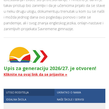
takav pristup bio zanimljiv i da je učenicima prijalo da se stave
u neku drugu ulogu, dokumentuju trenutak u kom su se našli
i možda jednog dana ovo pogledaju ponovo i sete se
pandemije, ali i svog znanja engleskog jezika, onlajn-nastave i
zanimljivih projekata Savremene gimnazije.
Upis za generaciju 2026/27. je otvoren!
Kliknite na ovaj link da se prijavite »
UTISCI RODITELJA
UKRATKO O NAMA
IDEALNA ŠKOLA
NAŠE ŠKOLE I SERVISI