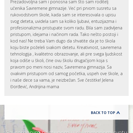
Prezadovoljna sam i ponosna sam što sam roditelj
učenika Savremene gimnazije. Već pri prvom susretu sa
rukovodstvom škole, kada sam se interesovala o upisu
svog deteta, uvidela sam sa koliko ljubavi, entuzijazma i
profesionalizma pristupate svom radu. Bila sam zadivljena
pristupom, idejama i načinom rada. Tako nešto postoji i
kod nas! Ne treba Vam dugo da shvatite da je to škola
koju biste poželeli svakom detetu. Kreativnost, savremena
tehnologija , kvalitetno obrazovanje, ali pre svega ljudskost
koja odiše u školi, čine ovu školu drugačijom koja s
pravom po meni nosi naziv, Savremena gimnazija. Sa
ovakvim pristupom od samog početka, uspeh ove škole, a
i naše dece sa vama, je neizbežan. Sve čestitke! Jelena
Đorđević, Andrijina mama
BACK TO TOP
Savremenim pristupom u savremenom svetu