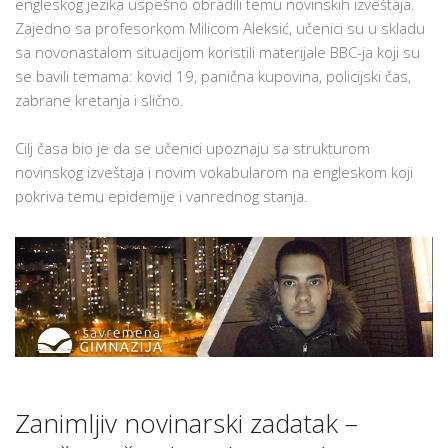
engleskog jezika uspešno obradili temu novinskih izveštaja.
O
Zajedno sa profesorkom Milicom Aleksić, učenici su u skladu
VANREDNOM
sa novonastalom situacijom koristili materijale BBC-ja koji su
STANJU
se bavili temama: kovid 19, panična kupovina, policijski čas,
zabrane kretanja i slično.
Cilj časa bio je da se učenici upoznaju sa strukturom
novinskog izveštaja i novim vokabularom na engleskom koji
pokriva temu epidemije i vanrednog stanja.
Zanimljiv novinarski zadatak –