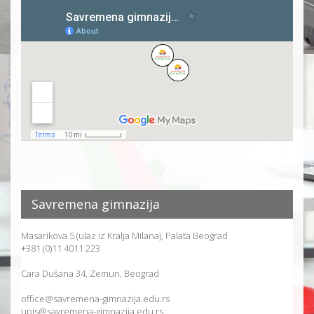
Savremena gimnazija
Masarikova 5 (ulaz iz Kralja Milana), Palata Beograd
+381 (0)11 4011 223
Cara Dušana 34, Zemun, Beograd
office@savremena-gimnazija.edu.rs
upis@savremena-gimnazija.edu.rs