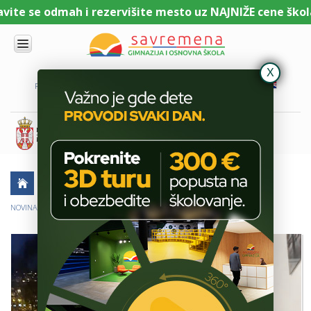
te se odmah i rezervišite mesto uz NAJNIŽE cene školari
UPIS
O
PORTAL ZA UČENIKE
PORTAL ZA RODITELJE
DL PLATFORMA
NAMA
KOMBINOVANI
PROGRAM
NACIONALNI
PROGRAM
CAMBRIDGE
PROGRAM
AKTUELNO
ŠKOLSKE PRIČE
SAVREMENO
OBRAZOVANJE
NOVINARSKO IZVEŠTAVANJE GIMNAZIJALACA O VANREDNOM STANJU
IT I
TEHNOLOGIJA
VESTI
ERASMUS+
OSNOVNA