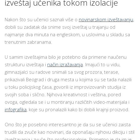
izveštaj učenika tokom izolacije
Nakon što su učenici saznali više o
novinarskom izveštavanju
,
dobili su zadatak da snime svoj izveštaj u trajanju od
najmanje dva minuta na engleskom, u uslovima u skladu sa
trenutnim zabranama.
U samim izveštajima bilo je potebno da primene naučenu
strukturu izveštaja i
način izražavanja
. Imajući to u vidu,
gimnazijalci su radove snimali sa svog prozora, terase,
prikazivali Beograd i druga mesta u kojima su se tada nalazili
u toku policijskog časa, govorili iz improvizovanih studija iz
svojih soba i slično. Njihova kreativnost i veština, pored
ovoga, ogledala se i u montiranju različitih video-materijala i
infografika
, koje su pronalazili kako bi dobili krajnji proizvod.
Ono što je posebno interesantno je da su se učenici zaista
trudili da zvuče kao novinari, da oponašaju njihovu dikciju i stil
izveštavanja i zvuče što profesionalnije. Primetno je da im je