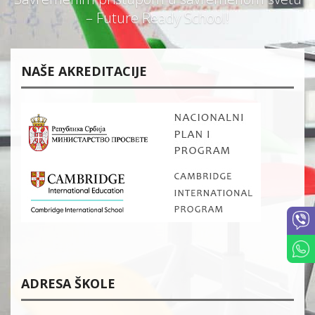
– Future Ready School!
NAŠE AKREDITACIJE
ADRESA ŠKOLE