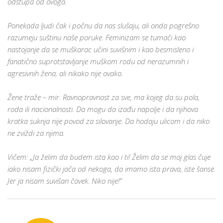
odstupa od ovoga.
Ponekada ljudi čak i počnu da nas slušaju, ali onda pogrešno
razumeju suštinu naše poruke. Feminizam se tumači kao
nastojanje da se muškarac učini suvišnim i kao besmisleno i
fanatično suprotstavljanje muškom rodu od nerazumnih i
agresivnih žena, ali nikako nije ovako.
Žene traže – mir. Ravnopravnost za sve, ma kojeg da su pola,
roda ili nacionalnosti. Da mogu da izađu napolje i da njihova
kratka suknja nije povod za silovanje. Da hodaju ulicom i da niko
ne zviždi za njima.
Vičem: „Ja želim da budem ista kao i ti! Želim da se moj glas čuje
iako nisam fizički jača od nekoga, da imamo ista prava, iste šanse.
Jer ja nisam suvišan čovek. Niko nije!”