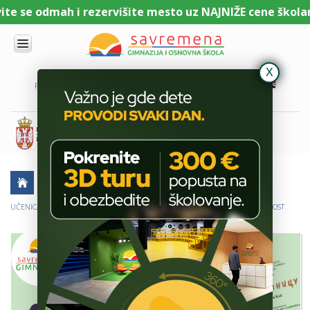
 se odmah i rezervišite mesto uz NAJNIŽE cene školarine
UPIS
O
PORTAL ZA UČENIKE
PORTAL ZA RODITELJE
DL PLATFORMA
NAMA
KOMBINOVANI
PROGRAM
NACIONALNI
PROGRAM
CAMBRIDGE
PROGRAM
AKTUELNO
ŠKOLSKE PRIČE
USPESI UČENIKA
SAVREMENO
OBRAZOVANJE
UČENICA SAVREMENE NAGRAĐENA NA KONKURSU ZA RODNU RAVNOPRAVNOST
IT I
TEHNOLOGIJA
VESTI
ERASMUS+
OSNOVNA