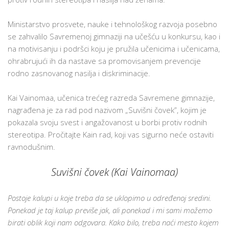
Ministarstvo prosvete, nauke i tehnološkog razvoja posebno
se zahvalilo Savremenoj gimnaziji na učešću u konkursu, kao i
na motivisanju i podršci koju je pružila učenicima i učenicama,
ohrabrujući ih da nastave sa promovisanjem prevencije
rodno zasnovanog nasilja i diskriminacije.
Kai Vainomaa, učenica trećeg razreda Savremene gimnazije,
nagrađena je za rad pod nazivom „Suvišni čovek”, kojim je
pokazala svoju svest i angažovanost u borbi protiv rodnih
stereotipa. Pročitajte Kain rad, koji vas sigurno neće ostaviti
ravnodušnim.
Suvišni čovek (Kai Vainomaa)
Postoje kalupi u koje treba da se uklopimo u određenoj sredini.
Ponekad je taj kalup previše jak, ali ponekad i mi sami možemo
birati oblik koji nam odgovara. Kako bilo, treba naći mesto kojem