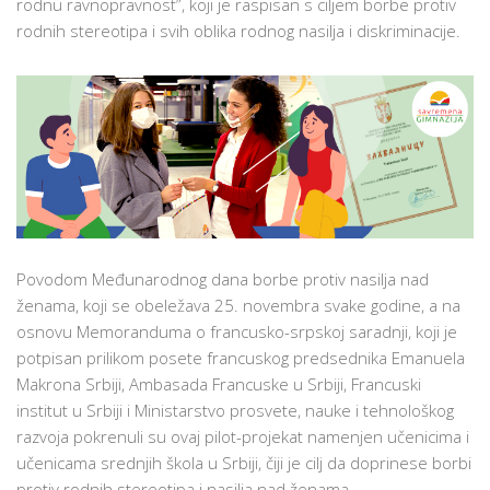
rodnu ravnopravnost”, koji je raspisan s ciljem borbe protiv
NA
rodnih stereotipa i svih oblika rodnog nasilja i diskriminacije.
KONKURSU
ZA
RODNU
RAVNOPRAVNOST
Povodom Međunarodnog dana borbe protiv nasilja nad
ženama, koji se obeležava 25. novembra svake godine, a na
osnovu Memoranduma o francusko-srpskoj saradnji, koji je
potpisan prilikom posete francuskog predsednika Emanuela
Makrona Srbiji, Ambasada Francuske u Srbiji, Francuski
institut u Srbiji i Ministarstvo prosvete, nauke i tehnološkog
razvoja pokrenuli su ovaj pilot-projekat namenjen učenicima i
učenicama srednjih škola u Srbiji, čiji je cilj da doprinese borbi
protiv rodnih stereotipa i nasilja nad ženama.