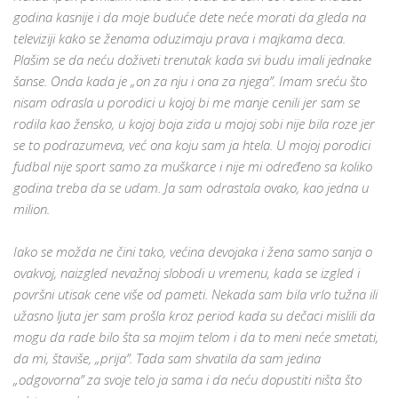
godina kasnije i da moje buduće dete neće morati da gleda na
televiziji kako se ženama oduzimaju prava i majkama deca.
Plašim se da neću doživeti trenutak kada svi budu imali jednake
šanse. Onda kada je „on za nju i ona za njega”. Imam sreću što
nisam odrasla u porodici u kojoj bi me manje cenili jer sam se
rodila kao žensko, u kojoj boja zida u mojoj sobi nije bila roze jer
se to podrazumeva, već ona koju sam ja htela. U mojoj porodici
fudbal nije sport samo za muškarce i nije mi određeno sa koliko
godina treba da se udam. Ja sam odrastala ovako, kao jedna u
milion.
Iako se možda ne čini tako, većina devojaka i žena samo sanja o
ovakvoj, naizgled nevažnoj slobodi u vremenu, kada se izgled i
površni utisak cene više od pameti. Nekada sam bila vrlo tužna ili
užasno ljuta jer sam prošla kroz period kada su dečaci mislili da
mogu da rade bilo šta sa mojim telom i da to meni neće smetati,
da mi, štaviše, „prija”. Tada sam shvatila da sam jedina
„odgovorna” za svoje telo ja sama i da neću dopustiti ništa što