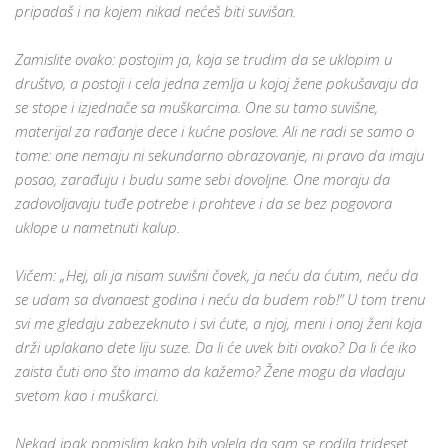
pripadaš i na kojem nikad nećeš biti suvišan.
Zamislite ovako: postojim ja, koja se trudim da se uklopim u
društvo, a postoji i cela jedna zemlja u kojoj žene pokušavaju da
se stope i izjednače sa muškarcima. One su tamo suvišne,
materijal za rađanje dece i kućne poslove. Ali ne radi se samo o
tome: one nemaju ni sekundarno obrazovanje, ni pravo da imaju
posao, zarađuju i budu same sebi dovoljne. One moraju da
zadovoljavaju tuđe potrebe i prohteve i da se bez pogovora
uklope u nametnuti kalup.
Vičem: „Hej, ali ja nisam suvišni čovek, ja neću da ćutim, neću da
se udam sa dvanaest godina i neću da budem rob!” U tom trenu
svi me gledaju zabezeknuto i svi ćute, a njoj, meni i onoj ženi koja
drži uplakano dete liju suze. Da li će uvek biti ovako? Da li će iko
zaista čuti ono što imamo da kažemo? Žene mogu da vladaju
svetom kao i muškarci.
Nekad ipak pomislim kako bih volela da sam se rodila trideset