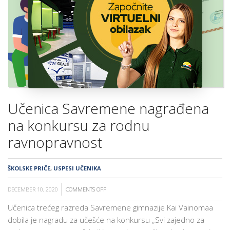
ŠKOLA
Učenica Savremene nagrađena
na konkursu za rodnu
ravnopravnost
ŠKOLSKE PRIČE
,
USPESI UČENIKA
DECEMBER 10, 2020
COMMENTS OFF
ON
UČENICA
Učenica trećeg razreda Savremene gimnazije Kai Vainomaa
SAVREMENE
dobila je nagradu za učešće na konkursu „Svi zajedno za
NAGRAĐENA