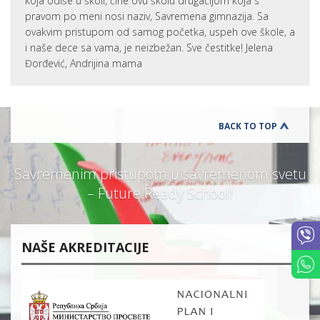
koja odiše u školi, čine ovu školu drugačijom koja s
pravom po meni nosi naziv, Savremena gimnazija. Sa
ovakvim pristupom od samog početka, uspeh ove škole, a
i naše dece sa vama, je neizbežan. Sve čestitke! Jelena
Đorđević, Andrijina mama
BACK TO TOP
Savremenim pristupom u savremenom svetu
– Future Ready School!
NAŠE AKREDITACIJE