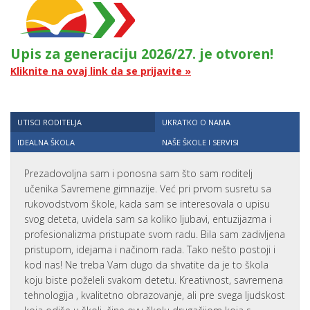
Upis za generaciju 2026/27. je otvoren!
Kliknite na ovaj link da se prijavite »
UTISCI RODITELJA
UKRATKO O NAMA
IDEALNA ŠKOLA
NAŠE ŠKOLE I SERVISI
Prezadovoljna sam i ponosna sam što sam roditelj
učenika Savremene gimnazije. Već pri prvom susretu sa
rukovodstvom škole, kada sam se interesovala o upisu
svog deteta, uvidela sam sa koliko ljubavi, entuzijazma i
profesionalizma pristupate svom radu. Bila sam zadivljena
pristupom, idejama i načinom rada. Tako nešto postoji i
kod nas! Ne treba Vam dugo da shvatite da je to škola
koju biste poželeli svakom detetu. Kreativnost, savremena
tehnologija , kvalitetno obrazovanje, ali pre svega ljudskost