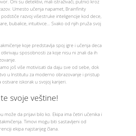
. Oni su detektivi, mali istraživači, putnici kroz
O
D
zazov. Umesto učenja napamet, Brainfinity
I
e podstiče razvoj višestruke inteligencije kod dece,
T
E
are, bubalice, intuitivce… Svako od njih pruža svoj
L
J
E
akmičenje koje predstavlja spoj igre i učenja deca
PARENTIN
FOR
 otkrivaju sposobnosti za koje nisu ni znali da ih
ACADEMI
SUCCESS
zovanje.
amo još više motivisati da daju sve od sebe, dok
SAVETOVA
ZA RODITE
tvo u Institutu za moderno obrazovanje i pristup
PARENTS
stvare iskorak u svojoj karijeri.
AT
WORK
ajte svoje veštine!
PORTAL
ZA
RODITELJE
u može da prijavi bilo ko. Ekipa ima četiri učenika i
IZVEŠTAJI
AKTIVNOS
takmičenja. Timovi mogu biti sastavljeni od
I USPEHU
enciji ekipa najstarijeg člana.