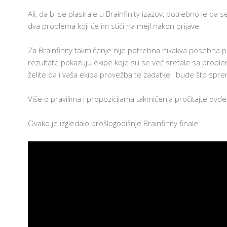
Ali, da bi se plasirale u Brainfinity izazov, potrebno je da 
dva problema koji će im stići na mejl nakon prijave.
Za Brainfinity takmičenje nije potrebna nikakva posebna pr
rezultate pokazuju ekipe koje su se već sretale sa problem
želite da i vaša ekipa provežba te zadatke i bude što spr
Više o pravilima i propozicijama takmičenja pročitajte ovde
Ovako je izgledalo prošlogodišnje Brainfinity finale: