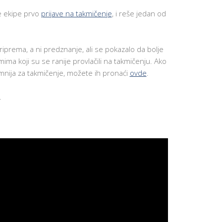
NAJVAŽNIJ
VEŠTINA 
se ekipe prvo
prijave na takmičenje
, i reše jedan od
UČENIKE
APLICIRAN
NA KOLED
U SAD
iprema, a ni predznanje, ali se pokazalo da bolje
ima koji su se ranije provlačili na takmičenju. Ako
P
O
emnija za takmičenje, možete ih pronaći
ovde
.
D
R
Š
.
K
A
Z
A
N
O
V
E
U
Č
E
N
I
K
E
MOTIVACI