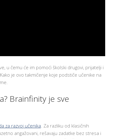
UČENIKA
PREVENCIJ
VRŠNJAČ
NASILJA
DODATNI
ONLINE
KURSEVI
ENGLESK
KARIJERN
SAVETOVA
BESPLATN
 u čemu će im pomoći školski drugovi, prijatelji i
RADIONIC
ZA
 Kako je ovo takmičenje koje podstiče učenike na
ČETVRTAK
ime.
SCHOOL
STARTER
SET
 Brainfinity je sve
K
U
T
A
K
da za razvoj učenika
. Za razliku od klasičnih
Z
zuzetno angažovani, rešavaju zadatke bez stresa i
A
R