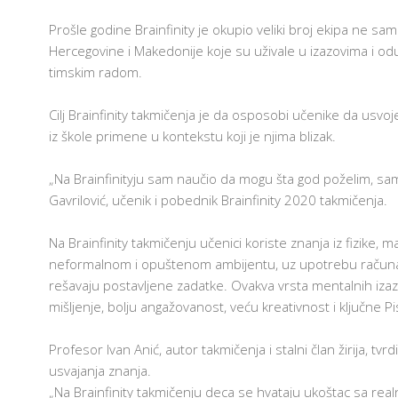
T
Prošle godine Brainfinity je okupio veliki broj ekipa ne sam
E
H
Hercegovine i Makedonije koje su uživale u izazovima i oduš
N
O
timskim radom.
L
AM
O
G
Cilj Brainfinity takmičenja je da osposobi učenike da usvoj
I
iz škole primene u kontekstu koji je njima blizak.
J
A
U
U
„Na Brainfinityju sam naučio da mogu šta god poželim, sa
Č
Gavrilović, učenik i pobednik Brainfinity 2020 takmičenja.
I
O
N
Na Brainfinity takmičenju učenici koriste znanja iz fizike, m
I
C
neformalnom i opuštenom ambijentu, uz upotrebu računara
I
rešavaju postavljene zadatke. Ovakva vrsta mentalnih izazov
F
mišljenje, bolju angažovanost, veću kreativnost i ključne Pi
R
U
3
Profesor Ivan Anić, autor takmičenja i stalni član žirija, t
O
usvajanja znanja.
3
Š
„Na Brainfinity takmičenju deca se hvataju ukoštac sa rea