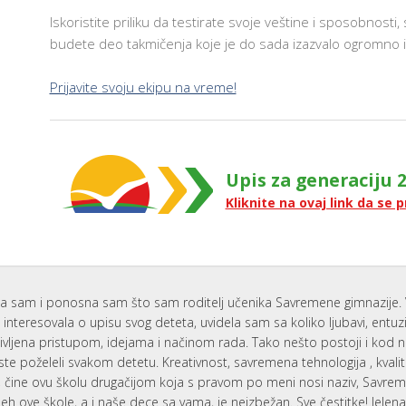
Iskoristite priliku da testirate svoje veštine i sposobnosti
budete deo takmičenja koje je do sada izazvalo ogromno in
Prijavite svoju ekipu na vreme!
Upis za generaciju 2
Kliknite na ovaj link da se p
a sam i ponosna sam što sam roditelj učenika Savremene gimnazije. 
interesovala o upisu svog deteta, uvidela sam sa koliko ljubavi, entu
ivljena pristupom, idejama i načinom rada. Tako nešto postoji i kod 
ste poželeli svakom detetu. Kreativnost, savremena tehnologija , kvali
i, čine ovu školu drugačijom koja s pravom po meni nosi naziv, Savr
eh ove škole, a i naše dece sa vama, je neizbežan. Sve čestitke! Jelen