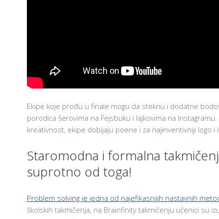
Ekipe koje prođu u finale mogu da steknu i dodatne bodove,
porodica šerovima na Fejsbuku i lajkovima na Instagramu.
kreativnost, ekipe dobijaju poene i za najinventivniji logo i 
Staromodna i formalna takmičenja?
suprotno od toga!
Problem solving je jedna od najefikasnijih nastavnih meto
školskih takmičenja, na Brainfinity takmičenju učenici su i