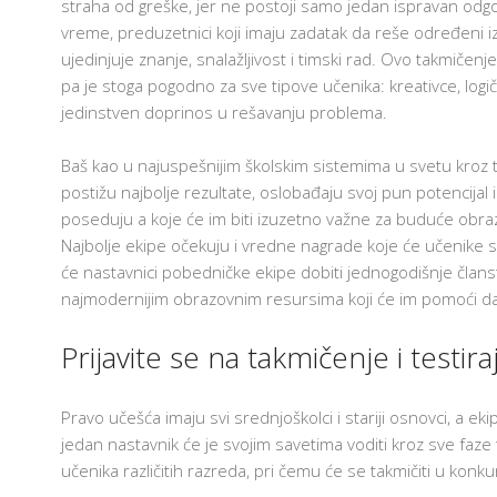
straha od greške, jer ne postoji samo jedan ispravan odgovor
vreme, preduzetnici koji imaju zadatak da reše određeni i
ujedinjuje znanje, snalažljivost i timski rad. Ovo takmičenj
pa je stoga pogodno za sve tipove učenika: kreativce, logič
jedinstven doprinos u rešavanju problema.
Baš kao u najuspešnijim školskim sistemima u svetu kroz t
postižu najbolje rezultate, oslobađaju svoj pun potencijal i
poseduju a koje će im biti izuzetno važne za buduće obra
Najbolje ekipe očekuju i vredne nagrade koje će učenike s
će nastavnici pobedničke ekipe dobiti jednogodišnje člans
najmodernijim obrazovnim resursima koji će im pomoći da o
Prijavite se na takmičenje i testir
Pravo učešća imaju svi srednjoškolci i stariji osnovci, a ekip
jedan nastavnik će je svojim savetima voditi kroz sve faze 
učenika različitih razreda, pri čemu će se takmičiti u konkur