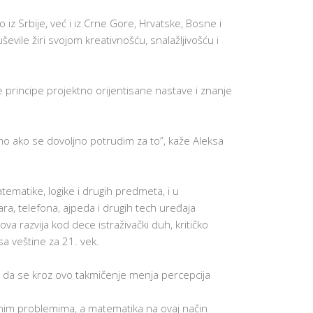
T
PRAKSE
N
o iz Srbije, već i iz Crne Gore, Hrvatske, Bosne i
CILJEVI I I
I
evile žiri svojom kreativnošću, snalažljivošću i
OBRAZOV
Š
T
KREATIVN
V
UČENJE
U
I
RAZVIJANJ
e principe projektno orijentisane nastave i znanje
M
KOMPETEN
E
T
ŠKOLSKE
O
TRADICIJE
D
SAVREMEN
mo ako se dovoljno potrudim za to”, kaže Aleksa
A
M
F
A
U
O
T
B
atematike, logike i drugih predmeta, i u
U
R
R
, telefona, ajpeda i drugih tech uređaja
A
E
Z
R
a razvija kod dece istraživački duh, kritičko
O
UTURE
E
sa veštine za 21. vek.
V
EADY
A
A
ČIONICA
D
N
Y
J
D
vrdi da se kroz ovo takmičenje menja percepcija
S
A
LOVKA,
C
D
H
P
TAMPAČ
O
lnim problemima, a matematika na ovaj način
R