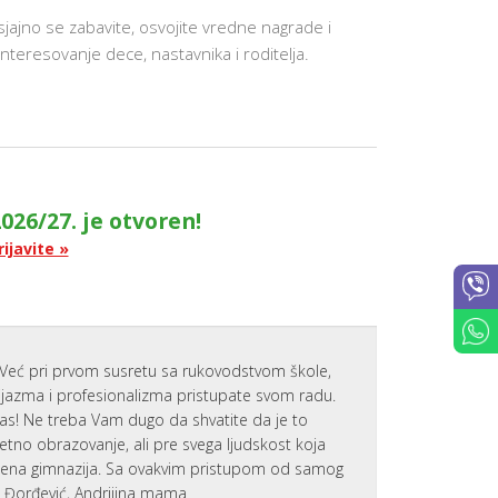
, sjajno se zabavite, osvojite vredne nagrade i
teresovanje dece, nastavnika i roditelja.
026/27. je otvoren!
rijavite »
Već pri prvom susretu sa rukovodstvom škole,
zijazma i profesionalizma pristupate svom radu.
nas! Ne treba Vam dugo da shvatite da je to
tetno obrazovanje, ali pre svega ljudskost koja
emena gimnazija. Sa ovakvim pristupom od samog
a Đorđević, Andrijina mama