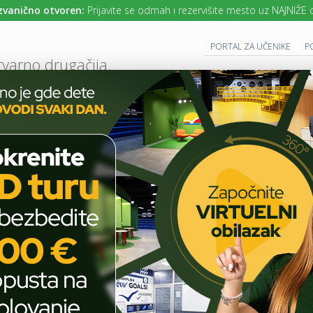
no otvoren:
Prijavite se odmah i rezervišite mesto uz NAJNIŽE cene ško
PORTAL ZA UČENIKE
P
tvarno drugačija.
UTURE READY SCHOOL
 PROGRAM
CAMBRIDGE PROGRAM
SAVREMENO OBRAZOVANJE
IT I TEH
AKTUELNO
ŠKOLSKE PRIČE
UČESTVUJTE NA JEDINSTVENOM BRAINFINI
T
E
H
Učestvujte na
N
O
jedinstvenom Brainfinity
L
O
takmičenju!
G
I
J
A
ŠKOLSKE PRIČE
U
U