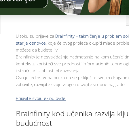
Č
MARCH 18, 2021
COMMENTS OFF
ON
I
O
UČESTVUJTE
N
NA
I
C
JEDINSTVENOM
I
BRAINFINITY
U toku su prijave za
Brainfinity – takmičenje u problem sol
G
TAKMIČENJU!
starije osnovce
, koje će ovog proleća okupiti mlade probl
A
O
možete da budete i vi!
I
Brainfinity je nesvakidašnje nadmetanje na kom učenici tim
T
kontekstu koristeći sve prednosti informacionih tehnologija
 I
T
i stručnjaci u oblasti obrazovanja.
NI
N
Ovo je jedinstvena prilika da se priključite svojim drugarim
I
zabavite, razvijate svoje vijuge i osvojite vredne nagrade.
A
A
Prijavite svoju ekipu ovde!
I
AM
A
Brainfinity kod učenika razvija kl
NO-
E
ER
E
budućnost
D
AM