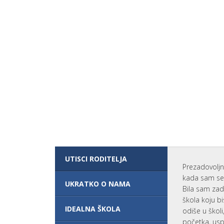
I
P
R
O
G
R
A
M
?
V
A
N
R
E
D
N
O
Š
K
O
UTISCI RODITELJA
L
Prezadovoljn
O
V
kada sam se 
UKRATKO O NAMA
A
Bila sam zad
N
škola koju bi
J
E
IDEALNA ŠKOLA
odiše u škol
početka, usp
ŠKOLARINA I