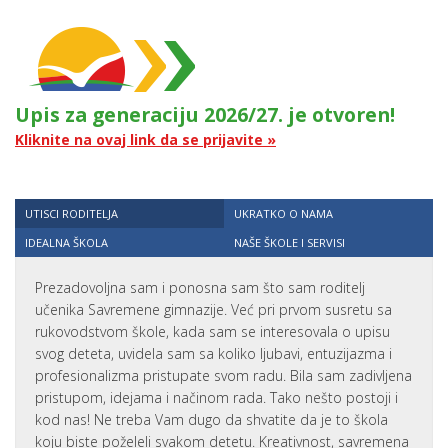
Upis za generaciju 2026/27. je otvoren!
Kliknite na ovaj link da se prijavite »
UTISCI RODITELJA
UKRATKO O NAMA
IDEALNA ŠKOLA
NAŠE ŠKOLE I SERVISI
Prezadovoljna sam i ponosna sam što sam roditelj
učenika Savremene gimnazije. Već pri prvom susretu sa
rukovodstvom škole, kada sam se interesovala o upisu
svog deteta, uvidela sam sa koliko ljubavi, entuzijazma i
profesionalizma pristupate svom radu. Bila sam zadivljena
pristupom, idejama i načinom rada. Tako nešto postoji i
kod nas! Ne treba Vam dugo da shvatite da je to škola
koju biste poželeli svakom detetu. Kreativnost, savremena