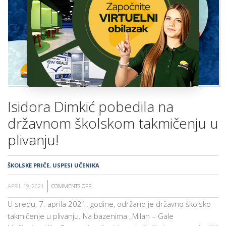
ŠKOLA
Isidora Dimkić pobedila na
državnom školskom takmičenju u
plivanju!
ŠKOLSKE PRIČE
,
USPESI UČENIKA
APRIL 19, 2021
COMMENTS OFF
ON
ISIDORA
U sredu, 7. aprila 2021. godine, održano je državno školsko
DIMKIĆ
takmičenje u plivanju. Na bazenima „Milan – Gale
POBEDILA