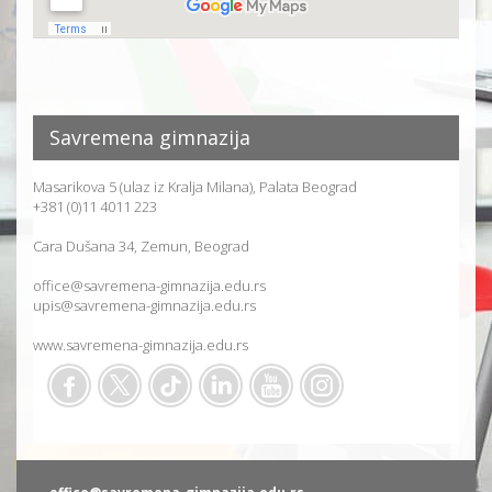
Savremena gimnazija
Masarikova 5 (ulaz iz Kralja Milana), Palata Beograd
+381 (0)11 4011 223
Cara Dušana 34, Zemun, Beograd
office@savremena-gimnazija.edu.rs
upis@savremena-gimnazija.edu.rs
www.savremena-gimnazija.edu.rs