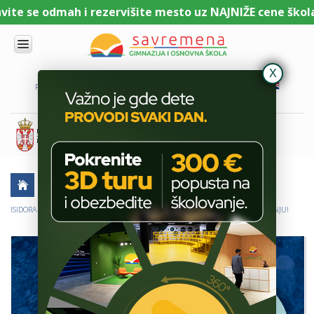
te se odmah i rezervišite mesto uz NAJNIŽE cene školari
UPIS
O
PORTAL ZA UČENIKE
PORTAL ZA RODITELJE
DL PLATFORMA
NAMA
KOMBINOVANI
PROGRAM
NACIONALNI
PROGRAM
CAMBRIDGE
PROGRAM
AKTUELNO
ŠKOLSKE PRIČE
USPESI UČENIKA
SAVREMENO
OBRAZOVANJE
ISIDORA DIMKIĆ POBEDILA NA DRŽAVNOM ŠKOLSKOM TAKMIČENJU U PLIVANJU!
IT I
TEHNOLOGIJA
VESTI
ERASMUS+
OSNOVNA