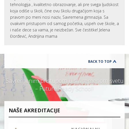
tehnologija , kvalitetno obrazovanje, ali pre svega ljudskost
koja odiše u školi, čine ovu školu drugačijom koja s
pravom po meni nosi naziv, Savremena gimnazija. Sa
ovakvim pristupom od samog početka, uspeh ove škole, a
i naše dece sa vama, je neizbežan. Sve čestitke! Jelena
Đorđević, Andrijina mama
BACK TO TOP
Savremenim pristupom u savremenom svetu
– Future Ready School!
NAŠE AKREDITACIJE