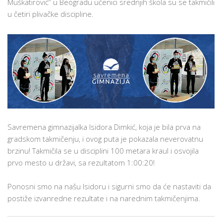
Muškatirović” u Beogradu učenici srednjih škola su se takmičili
NA
u četiri plivačke discipline.
DRŽAVNOM
ŠKOLSKOM
TAKMIČENJU
U
PLIVANJU!
Savremena gimnazijalka Isidora Dimkić, koja je bila prva na
gradskom takmičenju, i ovog puta je pokazala neverovatnu
brzinu! Takmičila se u disciplini 100 metara kraul i osvojila
prvo mesto u državi, sa rezultatom 1:00:20!
Ponosni smo na našu Isidoru i sigurni smo da će nastaviti da
postiže izvanredne rezultate i na narednim takmičenjima.