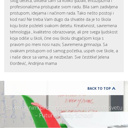
svog deteta, uvidela sam sa koliko ljubavi, entuzijazma i
profesionalizma pristupate svom radu. Bila sam zadivljena
pristupom, idejama i načinom rada. Tako nešto postoji i
kod nas! Ne treba Vam dugo da shvatite da je to škola
koju biste poželeli svakom detetu. Kreativnost, savremena
tehnologija , kvalitetno obrazovanje, ali pre svega ljudskost
koja odiše u školi, čine ovu školu drugačijom koja s
pravom po meni nosi naziv, Savremena gimnazija. Sa
ovakvim pristupom od samog početka, uspeh ove škole, a
i naše dece sa vama, je neizbežan. Sve čestitke! Jelena
Đorđević, Andrijina mama
BACK TO TOP
Savremenim pristupom u savremenom svetu
– Future Ready School!