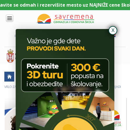
ite se odmah i rezervišite mesto uz NAJNIŽE cene školar
UPIS
O
PORTAL ZA UČENIKE
PORTAL ZA RODITELJE
DL PLATFORMA
NAMA
KOMBINOVANI
PROGRAM
NACIONALNI
PROGRAM
CAMBRIDGE
PROGRAM
AKTUELNO
USPESI UČENIKA
SAVREMENO
OBRAZOVANJE
VRLO ZAPAŽEN REZULTAT MINJE ĆIRIĆA NA EVROPSKOJ GEOGRAFSKOJ OLIMPIJADI
IT I
TEHNOLOGIJA
VESTI
ERASMUS+
OSNOVNA