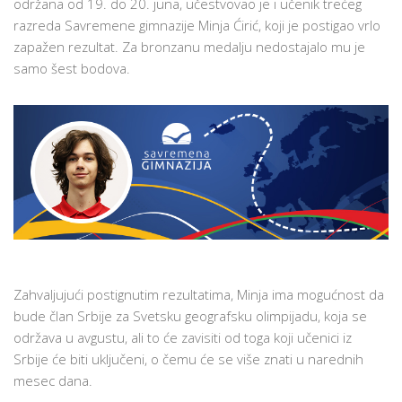
održana od 19. do 20. juna, učestvovao je i učenik trećeg
MINJE
razreda Savremene gimnazije Minja Ćirić, koji je postigao vrlo
ĆIRIĆA
zapažen rezultat. Za bronzanu medalju nedostajalo mu je
NA
samo šest bodova.
EVROPSKOJ
GEOGRAFSKOJ
OLIMPIJADI
Zahvaljujući postignutim rezultatima, Minja ima mogućnost da
bude član Srbije za Svetsku geografsku olimpijadu, koja se
održava u avgustu, ali to će zavisiti od toga koji učenici iz
Srbije će biti uključeni, o čemu će se više znati u narednih
mesec dana.