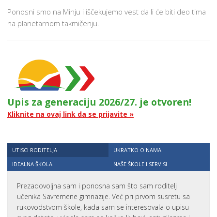
Ponosni smo na Minju i iščekujemo vest da li će biti deo tima
na planetarnom takmičenju.
Upis za generaciju 2026/27. je otvoren!
Kliknite na ovaj link da se prijavite »
UTISCI RODITELJA
UKRATKO O NAMA
IDEALNA ŠKOLA
NAŠE ŠKOLE I SERVISI
Prezadovoljna sam i ponosna sam što sam roditelj
učenika Savremene gimnazije. Već pri prvom susretu sa
rukovodstvom škole, kada sam se interesovala o upisu