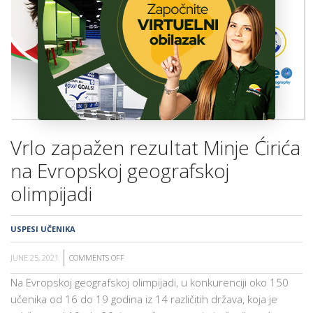
ŠKOLA
Vrlo zapažen rezultat Minje Ćirića
na Evropskoj geografskoj
olimpijadi
USPESI UČENIKA
JUNE 25, 2021
COMMENTS OFF
ON
VRLO
Na Evropskoj geografskoj olimpijadi, u konkurenciji oko 150
ZAPAŽEN
učenika od 16 do 19 godina iz 14 različitih država, koja je
REZULTAT