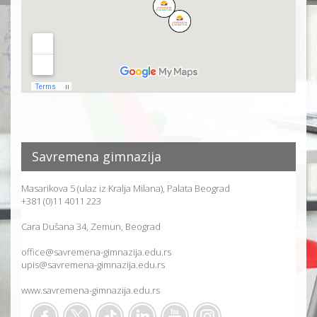
Savremena gimnazija
Masarikova 5 (ulaz iz Kralja Milana), Palata Beograd
+381 (0)11 4011 223
Cara Dušana 34, Zemun, Beograd
office@savremena-gimnazija.edu.rs
upis@savremena-gimnazija.edu.rs
www.savremena-gimnazija.edu.rs