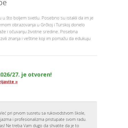
pe
 3D
O
O
KENER
L
J
E
NTERAKTIVNI
SPREMNI 
K
TO
u u što boljem svetlu. Posebno su istakli da im je
BUDUĆNO
A
temom obrazovanja u Grčkoj i Turskoj donelo
AKO DA
T
USPESI
ORISTITE
L
laže i očuvanju životne sredine. Posebna
NAŠIH
ORTAL
E
UČENIKA
A
vili znanja i veštine koji im pomažu da edukuju
A
ČENIKE
F
CAMBRID
GLOBAL
NTELLIGENT
P
PERSPECTI
LASSROOM
R
ŠKOLA
O
AMAZON
J
SAVREMEN
CHO I
E
VREDNOSTI
AMSUNG
K
KOMPETEN
026/27. je otvoren!
EAR VR
A
U
T
OBRAZOV
rijavite »
ZVEŠTAVANJE
„
O
G
EKO-
KTIVNOSTIMA
A
ŠKOLA
 USPEHU
R
RAZVIJANJ
D
LATFORMA
VEŠTINA
E
A
N
ODRŠKU
Već pri prvom susretu sa rukovodstvom škole,
LIFE SKILLS
S
ČENJU (DL
PROGRAM
”
zijazma i profesionalizma pristupate svom radu.
LATFORMA)
8
nas! Ne treba Vam dugo da shvatite da je to