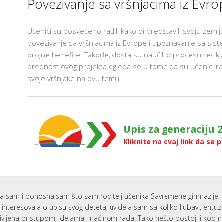
Povezivanje sa vršnjacima iz Evro
I
S
I
S
Učenici su posvećeno radili kako bi predstavili svoju zemlj
povezivanje sa vršnjacima iz Evrope i upoznavanje sa sis
K
K
brojne benefite. Takođe, dosta su naučili o procesu recik
P
Z
prednost ovog projekta ogleda se u tome da su učenici raz
U
svoje vršnjake na ovu temu.
I
C
E
S
Upis za generaciju 2
G
Kliknite na ovaj link da se p
I
A
I
P
Z
P
a sam i ponosna sam što sam roditelj učenika Savremene gimnazije. 
U
interesovala o upisu svog deteta, uvidela sam sa koliko ljubavi, entu
P
ivljena pristupom, idejama i načinom rada. Tako nešto postoji i kod 