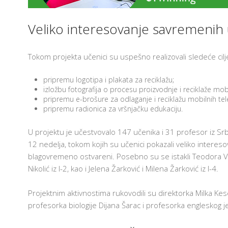
T
E
H
Veliko interesovanje savremenih 
N
O
L
AM
O
Tokom projekta učenici su uspešno realizovali sledeće cil
G
I
J
pripremu logotipa i plakata za reciklažu;
A
izložbu fotografija o procesu proizvodnje i reciklaže mobi
U
pripremu e-brošure za odlaganje i reciklažu mobilnih tel
U
Č
pripremu radionica za vršnjačku edukaciju.
I
O
N
U projektu je učestvovalo 147 učenika i 31 profesor iz Srbi
I
12 nedelja, tokom kojih su učenici pokazali veliko interesovan
C
I
blagovremeno ostvareni. Posebno su se istakli Teodora Vučić
Nikolić iz I-2, kao i Jelena Žarković i Milena Žarković iz I-4.
F
R
U
Projektnim aktivnostima rukovodili su direktorka Milka Ke
3
profesorka biologije Dijana Šarac i profesorka engleskog j
O
3
Š