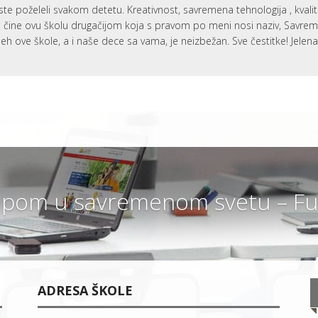
ste poželeli svakom detetu. Kreativnost, savremena tehnologija , kvali
i, čine ovu školu drugačijom koja s pravom po meni nosi naziv, Savr
eh ove škole, a i naše dece sa vama, je neizbežan. Sve čestitke! Jelen
pom u savremenom svetu – Fut
ADRESA ŠKOLE