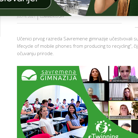
ŠKOLSKE PRIČE
Č
I
O
JULY 6, 2021
COMMENTS OFF
ON
N
I
ETWINNING
C
PROJEKAT
I
Učenici prvog razreda Savremene gimnazije učestvovali 
„A
G
lifecycle of mobile phones from producing to recycling”, čiji
LIFECYCLE
A
O
očuvanju prirode.
OF
I
MOBILE
T
PHONES
 I
T
FROM
NI
N
PRODUCING
I
TO
A
RECYCLING”
A
I
AM
A
NO-
E
ER
E
D
AM