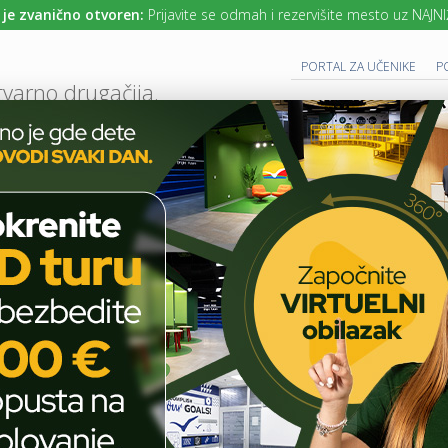
je zvanično otvoren:
Prijavite se odmah i rezervišite mesto uz NAJNIŽ
PORTAL ZA UČENIKE
P
tvarno drugačija.
UTURE READY SCHOOL
 PROGRAM
CAMBRIDGE PROGRAM
SAVREMENO OBRAZOVANJE
IT I TEH
AKTUELNO
ŠKOLSKE PRIČE
ETWINNING PROJEKAT „A LIFECYCLE OF M
T
E
H
eTwinning projekat „A
N
O
lifecycle of mobile phones
L
O
from producing to
G
I
recycling”
J
A
U
U