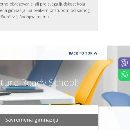
NAJVAŽNIJ
tetno obrazovanje, ali pre svega ljudskost koja
VEŠTINA 
UČENIKE
emena gimnazija. Sa ovakvim pristupom od samog
a Đorđević, Andrijina mama
APLICIRAN
NA KOLED
U SAD
P
O
D
R
Š
BACK TO TOP
K
A
Z
A
N
ure Ready School!
O
V
E
U
Č
E
N
I
K
E
Savremena gimnazija
MOTIVACI