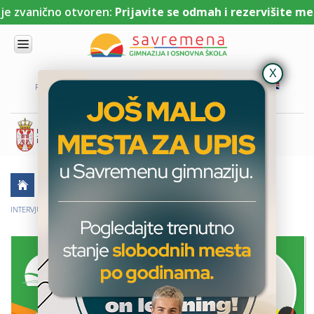
 zvanično otvoren:
Prijavite se odmah i rezervišite mesto
UPIS
O
PORTAL ZA UČENIKE
PORTAL ZA RODITELJE
DL PLATFORMA
NAMA
KOMBINOVANI
PROGRAM
NACIONALNI
PROGRAM
CAMBRIDGE
PROGRAM
AKTUELNO
ŠKOLSKE PRIČE
SAVREMENO
OBRAZOVANJE
INTERVJU SA NEKADAŠNJIM UČENICIMA SAVREMENE GIMNAZIJE
IT I
TEHNOLOGIJA
VESTI
ERASMUS+
OSNOVNA