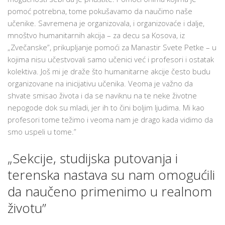
pomoć potrebna, tome pokušavamo da naučimo naše
učenike. Savremena je organizovala, i organizovaće i dalje,
mnoštvo humanitarnih akcija – za decu sa Kosova, iz
„Zvečanske”, prikupljanje pomoći za Manastir Svete Petke – u
kojima nisu učestvovali samo učenici već i profesori i ostatak
kolektiva. Još mi je draže što humanitarne akcije često budu
organizovane na inicijativu učenika. Veoma je važno da
shvate smisao života i da se naviknu na te neke životne
nepogode dok su mladi, jer ih to čini boljim ljudima. Mi kao
profesori tome težimo i veoma nam je drago kada vidimo da
smo uspeli u tome.”
„Sekcije, studijska putovanja i
terenska nastava su nam omogućili
da naučeno primenimo u realnom
životu”