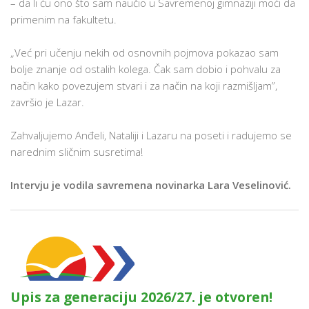
– da li ću ono što sam naučio u Savremenoj gimnaziji moći da
primenim na fakultetu.
„Već pri učenju nekih od osnovnih pojmova pokazao sam
bolje znanje od ostalih kolega. Čak sam dobio i pohvalu za
način kako povezujem stvari i za način na koji razmišljam”,
završio je Lazar.
Zahvaljujemo Anđeli, Nataliji i Lazaru na poseti i radujemo se
narednim sličnim susretima!
Intervju je vodila savremena novinarka Lara Veselinović.
Upis za generaciju 2026/27. je otvoren!