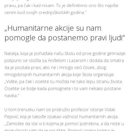
pravu, pa čak i kad nisam. To je definitivno ono što najviše
cenim kod svojih srednjoškolskih godina.”
„Humanitarne akcije su nam
pomogle da postanemo pravi ljudi”
Natalija, koja je pohađala našu školu od prve godine gimnazije
potpuno se složila sa Anđelom i Lazarom i dodala da smatra
da je postala pravi, ako ne i mnogo veći čovek, zbog
mnogobrojnih humanitarnih akcija koje škola organizuje.
„Vidite, pa čak i osetite tu možda ne tako lepu stranu života.
Osetite se bolje kada pomognete i to vam nekako postane
navika.”
U tom trenutku nam se pridružio profesor istorije Vidak
Pejović, koji je takođe istakao važnost humanitarnih akcija.
„Zamislite da ste vi ti kojima je pomoć potrebna, a da niste u
mogućnosti sebi da je priuštite. Pomoći onima kojima je