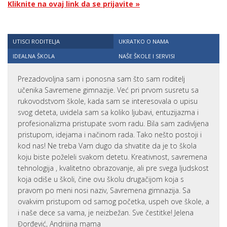
Kliknite na ovaj link da se prijavite »
UTISCI RODITELJA
UKRATKO O NAMA
IDEALNA ŠKOLA
NAŠE ŠKOLE I SERVISI
Prezadovoljna sam i ponosna sam što sam roditelj
učenika Savremene gimnazije. Već pri prvom susretu sa
rukovodstvom škole, kada sam se interesovala o upisu
svog deteta, uvidela sam sa koliko ljubavi, entuzijazma i
profesionalizma pristupate svom radu. Bila sam zadivljena
pristupom, idejama i načinom rada. Tako nešto postoji i
kod nas! Ne treba Vam dugo da shvatite da je to škola
koju biste poželeli svakom detetu. Kreativnost, savremena
tehnologija , kvalitetno obrazovanje, ali pre svega ljudskost
koja odiše u školi, čine ovu školu drugačijom koja s
pravom po meni nosi naziv, Savremena gimnazija. Sa
ovakvim pristupom od samog početka, uspeh ove škole, a
i naše dece sa vama, je neizbežan. Sve čestitke! Jelena
Đorđević, Andrijina mama