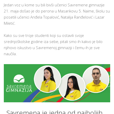
SAVREMENE
Jedan voz u kome su bili bivši učenici Savremene gimnazije
GIMNAZIJE
21. maja došao je do perona u Masarikovu 5. Naime, školu su
posetili učenici Anđela Topalović, Natalija Ranđelović i Lazar
Miletić.
Kako su sve troje studenti koji su ostavili svoje
srednjoškolske godine iza sebe, pitali smo ih kakvo je bilo
njihovo iskustvo u Savremenoj gimnaziji i čemu ih je sve
naučila.
„Savremena je jedna od najboljih