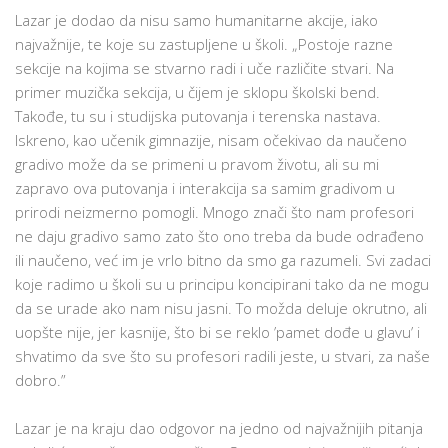
Lazar je dodao da nisu samo humanitarne akcije, iako
najvažnije, te koje su zastupljene u školi. „Postoje razne
sekcije na kojima se stvarno radi i uče različite stvari. Na
primer muzička sekcija, u čijem je sklopu školski bend.
Takođe, tu su i studijska putovanja i terenska nastava.
Iskreno, kao učenik gimnazije, nisam očekivao da naučeno
gradivo može da se primeni u pravom životu, ali su mi
zapravo ova putovanja i interakcija sa samim gradivom u
prirodi neizmerno pomogli. Mnogo znači što nam profesori
ne daju gradivo samo zato što ono treba da bude odrađeno
ili naučeno, već im je vrlo bitno da smo ga razumeli. Svi zadaci
koje radimo u školi su u principu koncipirani tako da ne mogu
da se urade ako nam nisu jasni. To možda deluje okrutno, ali
uopšte nije, jer kasnije, što bi se reklo ’pamet dođe u glavu’ i
shvatimo da sve što su profesori radili jeste, u stvari, za naše
dobro.”
Lazar je na kraju dao odgovor na jedno od najvažnijih pitanja