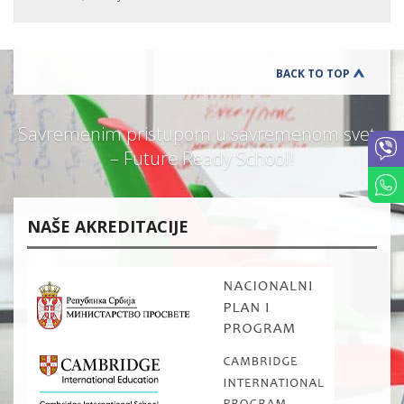
BACK TO TOP
Savremenim pristupom u savremenom svetu
– Future Ready School!
NAŠE AKREDITACIJE