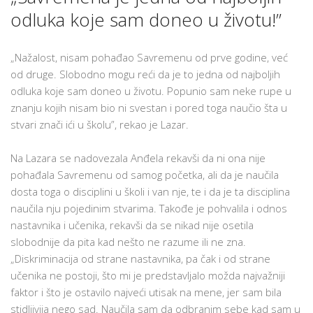
odluka koje sam doneo u životu!”
„Nažalost, nisam pohađao Savremenu od prve godine, već
od druge. Slobodno mogu reći da je to jedna od najboljih
odluka koje sam doneo u životu. Popunio sam neke rupe u
znanju kojih nisam bio ni svestan i pored toga naučio šta u
stvari znači ići u školu”, rekao je Lazar.
Na Lazara se nadovezala Anđela rekavši da ni ona nije
pohađala Savremenu od samog početka, ali da je naučila
dosta toga o disciplini u školi i van nje, te i da je ta disciplina
naučila nju pojedinim stvarima. Takođe je pohvalila i odnos
nastavnika i učenika, rekavši da se nikad nije osetila
slobodnije da pita kad nešto ne razume ili ne zna.
„Diskriminacija od strane nastavnika, pa čak i od strane
učenika ne postoji, što mi je predstavljalo možda najvažniji
faktor i što je ostavilo najveći utisak na mene, jer sam bila
stidljivija nego sad. Naučila sam da odbranim sebe kad sam u