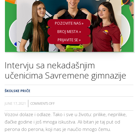
ŠKOLA
POZOVITE NAS »
BROJ MESTA »
PRIJAVITE SE »
Intervju sa nekadašnjim
učenicima Savremene gimnazije
ŠKOLSKE PRIČE
JUNE 17, 2021
COMMENTS OFF
ON
INTERVJU
Vozovi dolaze i odlaze. Tako i sve u životu: prilike, neprilike,
SA
đačke godine i još mnoga iskustva. Ali bitan je taj put od
NEKADAŠNJIM
perona do perona, koji nas je naučio mnogo čemu.
UČENICIMA