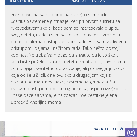
IDEALNA ŠKOLA
NAŠE ŠKOLE I SERVISI
Prezadovoljna sam i ponosna sam što sam roditelj
učenika Savremene gimnazije. Već pri prvom susretu sa
rukovodstvom škole, kada sam se interesovala o upisu
svog deteta, uvidela sam sa koliko ljubavi, entuzijazma i
profesionalizma pristupate svom radu. Bila sam zadivljena
pristupom, idejama i načinom rada. Tako nešto postoji i
kod nas! Ne treba Vam dugo da shvatite da je to škola
koju biste poželeli svakom detetu. Kreativnost, savremena
tehnologija , kvalitetno obrazovanje, ali pre svega ljudskost
koja odiše u školi, čine ovu školu drugačijom koja s
pravom po meni nosi naziv, Savremena gimnazija. Sa
ovakvim pristupom od samog početka, uspeh ove škole, a
i naše dece sa vama, je neizbežan. Sve čestitke! Jelena
Đorđević, Andrijina mama
BACK TO TOP