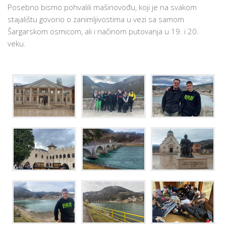
Posebno bismo pohvalili mašinovođu, koji je na svakom
stajalištu govorio o zanimljivostima u vezi sa samom
Šargarskom osmicom, ali i načinom putovanja u 19. i 20.
veku.