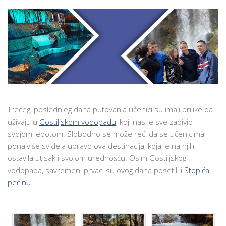
Trećeg, poslednjeg dana putovanja učenici su imali prilike da
uživaju u
Gostiljskom vodopadu
, koji nas je sve zadivio
svojom lepotom. Slobodno se može reći da se učenicima
ponajviše svidela upravo ova destinacija, koja je na njih
ostavila utisak i svojom urednošću. Osim Gostiljskog
vodopada, savremeni prvaci su ovog dana posetili i
Stopića
pećinu
.