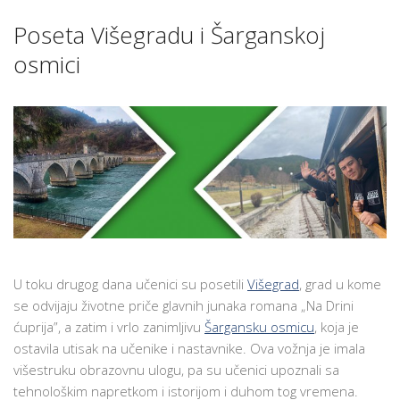
Poseta Višegradu i Šarganskoj
osmici
U toku drugog dana učenici su posetili
Višegrad
, grad u kome
se odvijaju životne priče glavnih junaka romana „Na Drini
ćuprija”, a zatim i vrlo zanimljivu
Šargansku osmicu
, koja je
ostavila utisak na učenike i nastavnike. Ova vožnja je imala
višestruku obrazovnu ulogu, pa su učenici upoznali sa
tehnološkim napretkom i istorijom i duhom tog vremena.