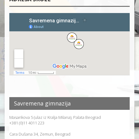
Savremena gimnazija
Masarikova 5 (ulaz iz Kralja Milana), Palata Beograd
+381 (0)11 4011 223
Cara Dušana 34, Zemun, Beograd