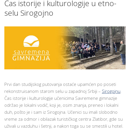
Čas istorije i kulturologije u etno-
SRBIJU
selu Sirogojno
Prvi dan studijskog putovanja ostaće upamćen po poseti
rekonstruisanom starom selu u zapadnoj Srbiji –
Sirogojnu
.
Čas istorije i kulturologije učenicima Savremene gimnazije
održao je lokalni vodič, koji je, osim znanja, preneo i lokalni
duh, pošto je i sam iz Sirogojna. Učenici su imali slobodno
vreme za odmor i obilazak turističkog centra Zlatibor, gde su
uživali u vazduhu i šetnji, a nakon toga su se smestili u hotel.