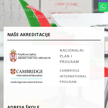
Savremenim pristupom u savremenom svetu
– Future Ready School!
NAŠE AKREDITACIJE
ADRESA ŠKOLE