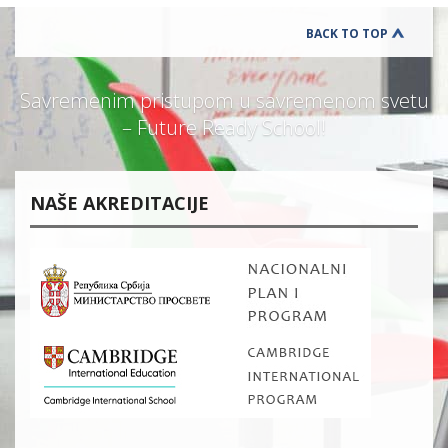
BACK TO TOP
Savremenim pristupom u savremenom svetu
– Future Ready School!
NAŠE AKREDITACIJE