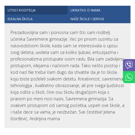
UTISCI RODITELJA
UKRATKO O NAMA
IDEALNA ŠKOLA
NAŠE ŠKOLE I SERVISI
Prezadovoljna sam i ponosna sam što sam roditelj
učenika Savremene gimnazije. Već pri prvom susretu sa
rukovodstvom škole, kada sam se interesovala o upisu
svog deteta, uvidela sam sa koliko ljubavi, entuzijazma i
profesionalizma pristupate svom radu. Bila sam zadivljena
pristupom, idejama i načinom rada. Tako nešto postoji i
kod nas! Ne treba Vam dugo da shvatite da je to škola
koju biste poželeli svakom detetu. Kreativnost, savremena
tehnologija , kvalitetno obrazovanje, ali pre svega ljudskost
koja odiše u školi, čine ovu školu drugačijom koja s
pravom po meni nosi naziv, Savremena gimnazija. Sa
ovakvim pristupom od samog početka, uspeh ove škole, a
i naše dece sa vama, je neizbežan. Sve čestitke! Jelena
Đorđević, Andrijina mama