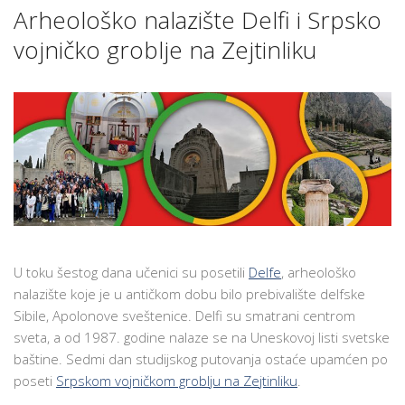
Arheološko nalazište Delfi i Srpsko
vojničko groblje na Zejtinliku
U toku šestog dana učenici su posetili
Delfe
, arheološko
nalazište koje je u antičkom dobu bilo prebivalište delfske
Sibile, Apolonove sveštenice. Delfi su smatrani centrom
sveta, a od 1987. godine nalaze se na Uneskovoj listi svetske
baštine. Sedmi dan studijskog putovanja ostaće upamćen po
poseti
Srpskom vojničkom groblju na Zejtinliku
.