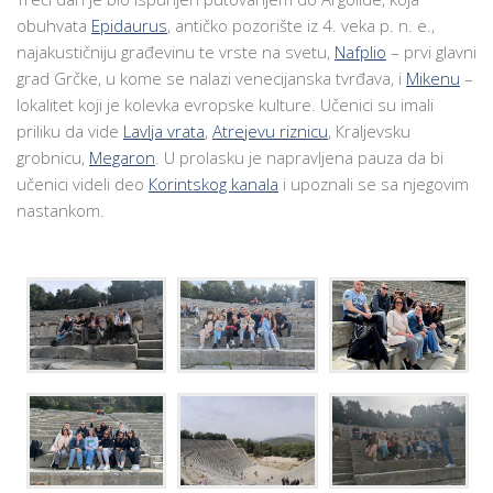
obuhvata
Epidaurus
, antičko pozorište iz 4. veka p. n. e.,
najakustičniju građevinu te vrste na svetu,
Nafplio
– prvi glavni
grad Grčke, u kome se nalazi venecijanska tvrđava, i
Mikenu
–
lokalitet koji je kolevka evropske kulture. Učenici su imali
priliku da vide
Lavlja vrata
,
Atrejevu riznicu
, Кraljevsku
grobnicu,
Megaron
. U prolasku je napravljena pauza da bi
učenici videli deo
Кorintskog kanala
i upoznali se sa njegovim
nastankom.