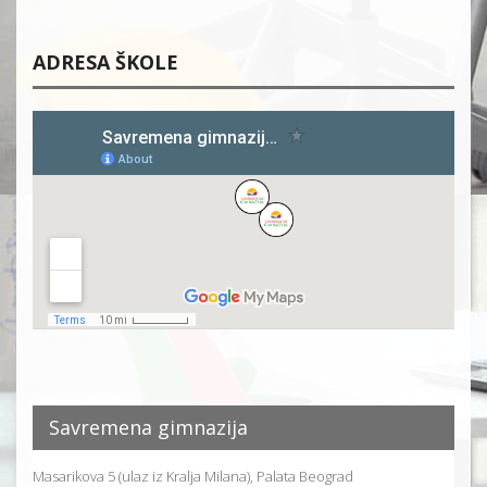
ADRESA ŠKOLE
Savremena gimnazija
Masarikova 5 (ulaz iz Kralja Milana), Palata Beograd