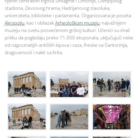
njenih centralnih trgova Sintagme i Omonije, Olimpijskog
stadiona, Zevsovog hrama, Hadrijanovog slavoluka,
univerziteta, biblioteke i parlamenta. Organizovana je poseta
Akropolju
, kao i obilazak
Arheološkom muzeju
, najvažnijem
muzeju na svetu posvećenom grčkoj kulturi. Učenici su imali
priliku da pogledaju preko 11.000 eksponata, uključujući neke
od najpoznatijih antičkih kipova i vaza, freske sa Santorinija,
dragocenosti i nakit sa Кrita.