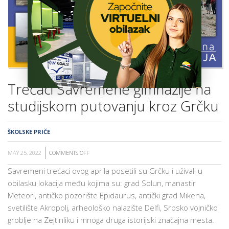
ŠKOLA
Trećaci Savremene gimnazije na
studijskom putovanju kroz Grčku
ŠKOLSKE PRIČE
MAY 25, 2022
COMMENTS OFF
ON
TREĆACI
Savremeni trećaci ovog aprila posetili su Grčku i uživali u
SAVREMENE
obilasku lokacija među kojima su: grad Solun, manastir
GIMNAZIJE
Meteori, antičko pozorište Epidaurus, antički grad Mikena,
NA
svetilište Akropolj, arheološko nalazište Delfi, Srpsko vojničko
STUDIJSKOM
groblje na Zejtinliku i mnoga druga istorijski značajna mesta.
PUTOVANJU