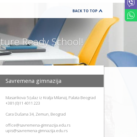
UČENIKA
PREVENCIJ
BACK TO TOP
VRŠNJAČ
NASILJA
DODATNI
ONLINE
KURSEVI
ure Ready School!
ENGLESK
KARIJERN
SAVETOVA
BESPLATN
RADIONIC
ZA
ČETVRTAK
Savremena gimnazija
SCHOOL
STARTER
SET
Masarikova 5 (ulaz iz Kralja Milana), Palata Beograd
+381 (0)11 4011 223
K
U
T
Cara Dušana 34, Zemun, Beograd
A
K
office@savremena-gimnazija.edu.rs
Z
upis@savremena-gimnazija.edu.rs
A
R