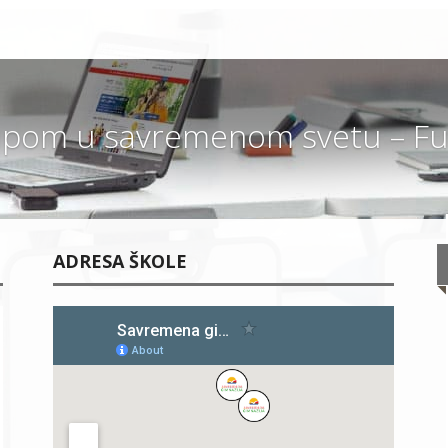
pom u savremenom svetu – Fut
ADRESA ŠKOLE