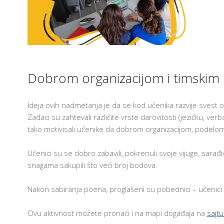
T
E
H
N
O
L
AM
O
G
I
Dobrom organizacijom i timskim r
J
A
U
U
Ideja ovih nadmetanja je da se kod učenika razvije svest 
Č
I
Zadaci su zahtevali različite vrste darovitosti (jezičku, verb
O
tako motivisali učenike da dobrom organizacijom, podelom 
N
I
C
I
Učenici su se dobro zabavili, pokrenuli svoje vijuge, sarađi
snagama sakupili što veći broj bodova.
F
R
U
Nakon sabiranja poena, proglašeni su pobednici – učenici o
3
O
3
Ovu aktivnost možete pronaći i na mapi događaja na
sajtu
Š