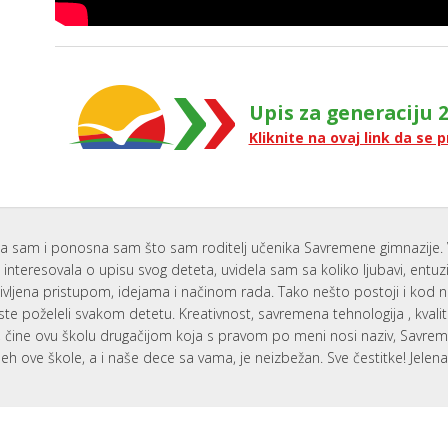
Upis za generaciju 2
Kliknite na ovaj link da se p
a sam i ponosna sam što sam roditelj učenika Savremene gimnazije. 
interesovala o upisu svog deteta, uvidela sam sa koliko ljubavi, entu
ivljena pristupom, idejama i načinom rada. Tako nešto postoji i kod 
ste poželeli svakom detetu. Kreativnost, savremena tehnologija , kvali
i, čine ovu školu drugačijom koja s pravom po meni nosi naziv, Savr
eh ove škole, a i naše dece sa vama, je neizbežan. Sve čestitke! Jelen