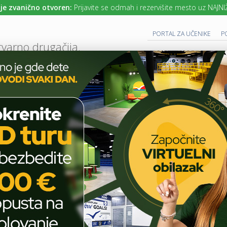
anično otvoren:
Prijavite se odmah i rezervišite mesto uz NAJNIŽE cen
PORTAL ZA UČENIKE
P
tvarno drugačija.
UTURE READY SCHOOL
 PROGRAM
CAMBRIDGE PROGRAM
SAVREMENO OBRAZOVANJE
IT I TEH
AKTUELNO
ŠKOLSKE PRIČE
SAVREMENI GIMNAZIJALCI UČESTVOVALI U
T
E
H
Savremeni gimnazijalci
N
O
učestvovali u aktivnostima
L
O
u okviru Dana inteligencije
G
I
J
A
ŠKOLSKE PRIČE
U
U