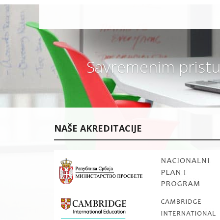
O
UČENIKA I
R
RODITELJA
O
Š
LOKACIJA
K
I
O
KONTAKT
L
O
Savremenim pristu
V
A
N
J
U
PRAVILNICI
SAVREMENE
GIMNAZIJE
NAŠE AKREDITACIJE
K
A
K
V
O
Z
N
A
N
J
E
E