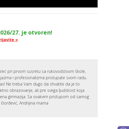
NAJVAŽNIJ
VEŠTINA 
UČENIKE
APLICIRAN
NA KOLED
U SAD
026/27. je otvoren!
P
rijavite »
O
D
R
Š
K
A
Z
A
Već pri prvom susretu sa rukovodstvom škole,
N
zijazma i profesionalizma pristupate svom radu.
O
V
nas! Ne treba Vam dugo da shvatite da je to
E
tetno obrazovanje, ali pre svega ljudskost koja
U
Č
emena gimnazija. Sa ovakvim pristupom od samog
E
a Đorđević, Andrijina mama
N
I
K
E
MOTIVACI