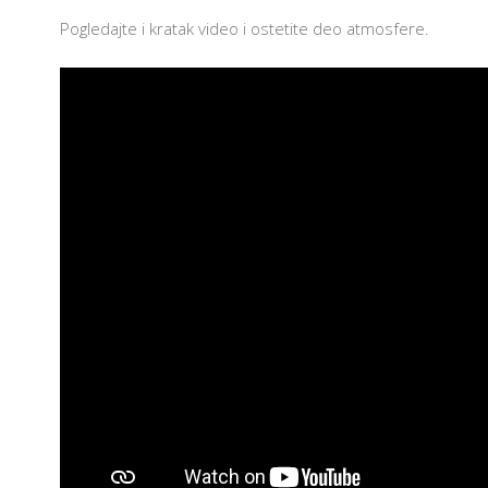
I
S
Pogledajte i kratak video i ostetite deo atmosfere.
I
S
K
K
P
Z
U
I
C
E
S
G
I
A
I
P
Z
P
U
P