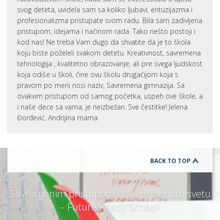
svog deteta, uvidela sam sa koliko ljubavi, entuzijazma i
profesionalizma pristupate svom radu. Bila sam zadivljena
pristupom, idejama i načinom rada. Tako nešto postoji i
kod nas! Ne treba Vam dugo da shvatite da je to škola
koju biste poželeli svakom detetu. Kreativnost, savremena
tehnologija , kvalitetno obrazovanje, ali pre svega ljudskost
koja odiše u školi, čine ovu školu drugačijom koja s
pravom po meni nosi naziv, Savremena gimnazija. Sa
ovakvim pristupom od samog početka, uspeh ove škole, a
i naše dece sa vama, je neizbežan. Sve čestitke! Jelena
Đorđević, Andrijina mama
BACK TO TOP
Savremenim pristupom u savremenom svetu
– Future Ready School!