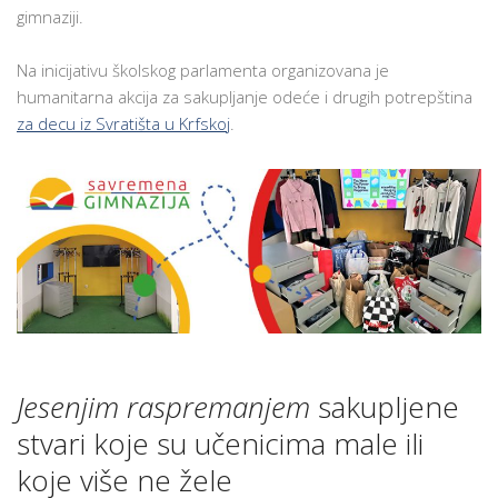
USPEŠNA
gimnaziji.
HUMANITARNA
AKCIJA:
Na inicijativu školskog parlamenta organizovana je
SAKUPLJANJE
humanitarna akcija za sakupljanje odeće i drugih potrepština
ODEĆE
za decu iz Svratišta u Krfskoj
.
I
DRUGIH
POTREPŠTINA
ZA
DECU
IZ
SVRATIŠTA
U
KRFSKOJ
Jesenjim raspremanjem
sakupljene
stvari koje su učenicima male ili
koje više ne žele