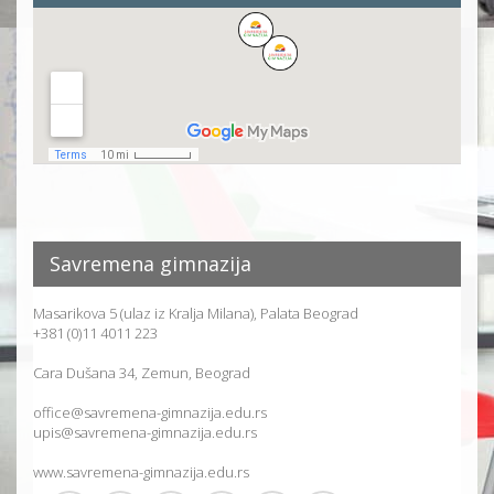
Savremena gimnazija
Masarikova 5 (ulaz iz Kralja Milana), Palata Beograd
+381 (0)11 4011 223
Cara Dušana 34, Zemun, Beograd
office@savremena-gimnazija.edu.rs
upis@savremena-gimnazija.edu.rs
www.savremena-gimnazija.edu.rs