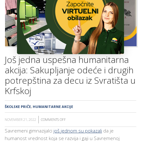
ŠKOLA
Još jedna uspešna humanitarna
akcija: Sakupljanje odeće i drugih
potrepština za decu iz Svratišta u
Krfskoj
ŠKOLSKE PRIČE
,
HUMANITARNE AKCIJE
NOVEMBER 21, 2022
COMMENTS OFF
ON
JOŠ
Savremeni gimnazijalci
još jednom su pokazali
da je
JEDNA
humanost vrednost koja se razvija i gaji u Savremenoj