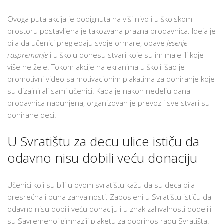
Ovoga puta akcija je podignuta na viši nivo i u školskom
prostoru postavljena je takozvana prazna prodavnica. Ideja je
bila da učenici pregledaju svoje ormare, obave
jesenje
raspremanje
i u školu donesu stvari koje su im male ili koje
više ne žele. Tokom akcije na ekranima u školi išao je
promotivni video sa motivacionim plakatima za doniranje koje
su dizajnirali sami učenici. Kada je nakon nedelju dana
prodavnica napunjena, organizovan je prevoz i sve stvari su
donirane deci.
U Svratištu za decu ulice ističu da
odavno nisu dobili veću donaciju
Učenici koji su bili u ovom svratištu kažu da su deca bila
presrećna i puna zahvalnosti. Zaposleni u Svratištu ističu da
odavno nisu dobili veću donaciju i u znak zahvalnosti dodelili
su Savremenoj gimnaziji plaketu za doprinos radu Svratišta.