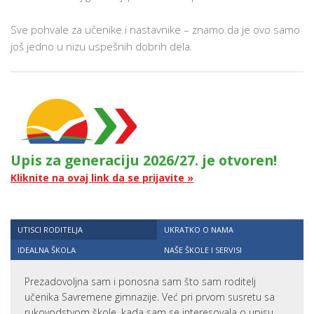
Sve pohvale za učenike i nastavnike – znamo da je ovo samo
još jedno u nizu uspešnih dobrih dela.
Upis za generaciju 2026/27. je otvoren!
Kliknite na ovaj link da se prijavite »
UTISCI RODITELJA
UKRATKO O NAMA
IDEALNA ŠKOLA
NAŠE ŠKOLE I SERVISI
Prezadovoljna sam i ponosna sam što sam roditelj
učenika Savremene gimnazije. Već pri prvom susretu sa
rukovodstvom škole, kada sam se interesovala o upisu