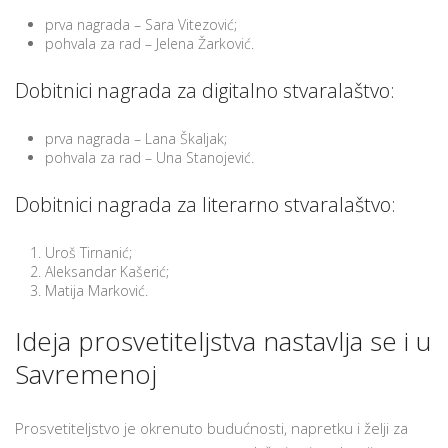
prva nagrada – Sara Vitezović;
pohvala za rad – Jelena Žarković.
Dobitnici nagrada za digitalno stvaralaštvo:
prva nagrada – Lana Škaljak;
pohvala za rad – Una Stanojević.
Dobitnici nagrada za literarno stvaralaštvo:
Uroš Tirnanić;
Aleksandar Kašerić;
Matija Marković.
Ideja prosvetiteljstva nastavlja se i u
Savremenoj
Prosvetiteljstvo je okrenuto budućnosti, napretku i želji za