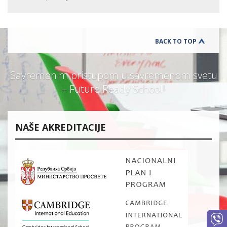
BACK TO TOP
Savremenim pristupom u savremenom svetu
– Future Ready School!
NAŠE AKREDITACIJE