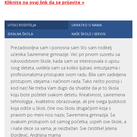
Kliknite na ovaj link da se prijavite »
UTISCI RODITELJA
UKRATKO O NAMA
IDEALNA ŠKOLA
NAŠE ŠKOLE I SERVISI
Prezadovoljna sam i ponosna sam što sam roditelj
učenika Savremene gimnazije. Već pri prvom susretu sa
rukovodstvom škole, kada sam se interesovala o upisu
svog deteta, uvidela sam sa koliko ljubavi, entuzijazma i
profesionalizma pristupate svom radu. Bila sam zadivljena
pristupom, idejama i načinom rada. Tako nešto postoji i
kod nas! Ne treba Vam dugo da shvatite da je to škola
koju biste poželeli svakom detetu. Kreativnost, savremena
tehnologija , kvalitetno obrazovanje, ali pre svega ljudskost
koja odiše u školi, čine ovu školu drugačijom koja s
pravom po meni nosi naziv, Savremena gimnazija. Sa
ovakvim pristupom od samog početka, uspeh ove škole, a
i naše dece sa vama, je neizbežan. Sve čestitke! Jelena
Đorđević, Andrijina mama