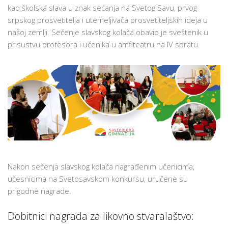
SVETOG
kao školska slava u znak sećanja na Svetog Savu, prvog
SAVE
srpskog prosvetitelja i utemeljivača prosvetiteljskih ideja u
U
našoj zemlji. Sečenje slavskog kolača obavio je sveštenik u
SAVREMENOJ
prisustvu profesora i učenika u amfiteatru na IV spratu.
GIMNAZIJI:
ŠKOLSKA
SLAVA
U
ČAST
PRVOG
SRPSKOG
PROSVETITELJA
Nakon sečenja slavskog kolača nagrađenim učenicima,
učesnicima na Svetosavskom konkursu, uručene su
prigodne nagrade.
Dobitnici nagrada za likovno stvaralaštvo: