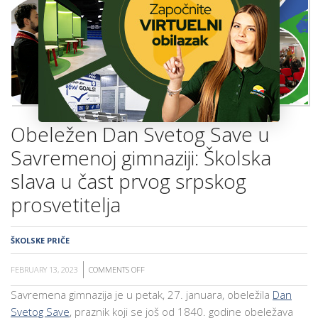
ŠKOLA
Obeležen Dan Svetog Save u
Savremenoj gimnaziji: Školska
slava u čast prvog srpskog
prosvetitelja
ŠKOLSKE PRIČE
FEBRUARY 13, 2023
COMMENTS OFF
ON
OBELEŽEN
Savremena gimnazija je u petak, 27. januara, obeležila
Dan
DAN
Svetog Save
, praznik koji se još od 1840. godine obeležava