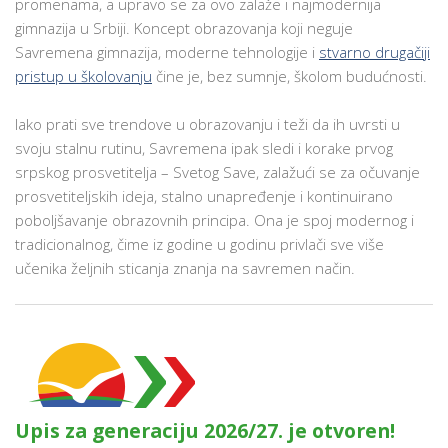
promenama, a upravo se za ovo zalaže i najmodernija
gimnazija u Srbiji. Koncept obrazovanja koji neguje
Savremena gimnazija, moderne tehnologije i
stvarno drugačiji
pristup u školovanju
čine je, bez sumnje, školom budućnosti.
Iako prati sve trendove u obrazovanju i teži da ih uvrsti u
svoju stalnu rutinu, Savremena ipak sledi i korake prvog
srpskog prosvetitelja – Svetog Save, zalažući se za očuvanje
prosvetiteljskih ideja, stalno unapređenje i kontinuirano
poboljšavanje obrazovnih principa. Ona je spoj modernog i
tradicionalnog, čime iz godine u godinu privlači sve više
učenika željnih sticanja znanja na savremen način.
Upis za generaciju 2026/27. je otvoren!