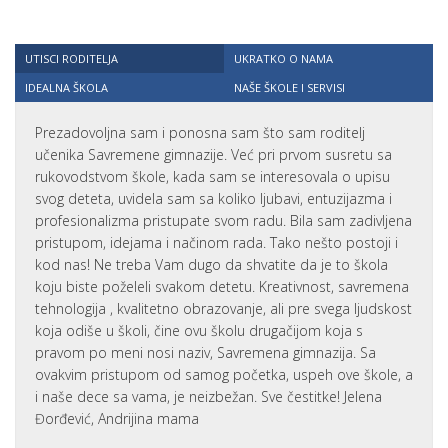
UTISCI RODITELJA
UKRATKO O NAMA
IDEALNA ŠKOLA
NAŠE ŠKOLE I SERVISI
Prezadovoljna sam i ponosna sam što sam roditelj
učenika Savremene gimnazije. Već pri prvom susretu sa
rukovodstvom škole, kada sam se interesovala o upisu
svog deteta, uvidela sam sa koliko ljubavi, entuzijazma i
profesionalizma pristupate svom radu. Bila sam zadivljena
pristupom, idejama i načinom rada. Tako nešto postoji i
kod nas! Ne treba Vam dugo da shvatite da je to škola
koju biste poželeli svakom detetu. Kreativnost, savremena
tehnologija , kvalitetno obrazovanje, ali pre svega ljudskost
koja odiše u školi, čine ovu školu drugačijom koja s
pravom po meni nosi naziv, Savremena gimnazija. Sa
ovakvim pristupom od samog početka, uspeh ove škole, a
i naše dece sa vama, je neizbežan. Sve čestitke! Jelena
Đorđević, Andrijina mama