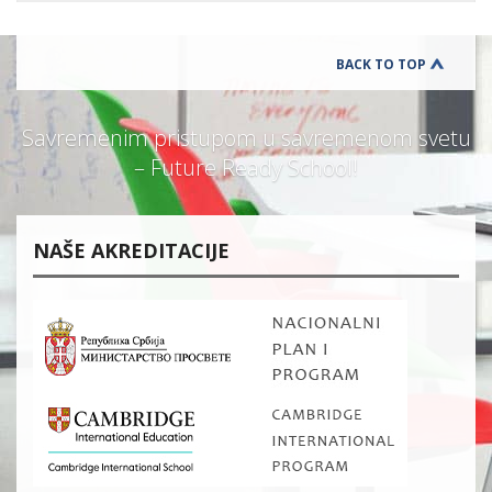
BACK TO TOP
Savremenim pristupom u savremenom svetu
– Future Ready School!
NAŠE AKREDITACIJE