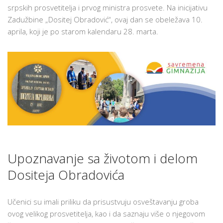
DOSITEJA
srpskih prosvetitelja i prvog ministra prosvete. Na inicijativu
OBRADOVIĆA
Zadužbine „Dositej Obradović“, ovaj dan se obeležava 10.
U
aprila, koji je po starom kalendaru 28. marta.
SAVREMENOJ
GIMNAZIJI
Upoznavanje sa životom i delom
Dositeja Obradovića
Učenici su imali priliku da prisustvuju osveštavanju groba
ovog velikog prosvetitelja, kao i da saznaju više o njegovom