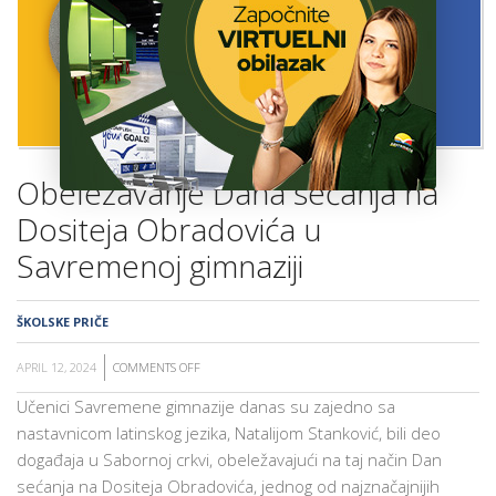
ŠKOLA
Obeležavanje Dana sećanja na
Dositeja Obradovića u
Savremenoj gimnaziji
ŠKOLSKE PRIČE
APRIL 12, 2024
COMMENTS OFF
ON
OBELEŽAVANJE
Učenici Savremene gimnazije danas su zajedno sa
DANA
nastavnicom latinskog jezika, Natalijom Stanković, bili deo
SEĆANJA
događaja u Sabornoj crkvi, obeležavajući na taj način Dan
NA
sećanja na Dositeja Obradovića, jednog od najznačajnijih