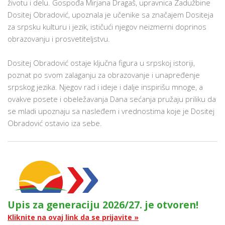
životu i delu. Gospođa Mirjana Dragaš, upravnica Zadužbine
Dositej Obradović, upoznala je učenike sa značajem Dositeja
za srpsku kulturu i jezik, ističući njegov neizmerni doprinos
obrazovanju i prosvetiteljstvu.
Dositej Obradović ostaje ključna figura u srpskoj istoriji,
poznat po svom zalaganju za obrazovanje i unapređenje
srpskog jezika. Njegov rad i ideje i dalje inspirišu mnoge, a
ovakve posete i obeležavanja Dana sećanja pružaju priliku da
se mladi upoznaju sa nasleđem i vrednostima koje je Dositej
Obradović ostavio iza sebe.
Upis za generaciju 2026/27. je otvoren!
Kliknite na ovaj link da se prijavite »