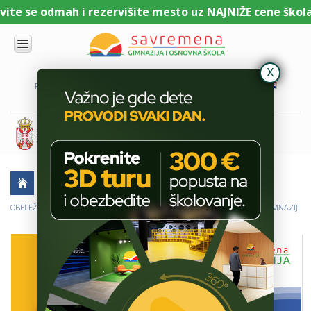
te se odmah i rezervišite mesto uz NAJNIŽE cene školari
UPIS
O
PORTAL ZA UČENIKE
PORTAL ZA RODITELJE
DL PLATFORMA
NAMA
KOMBINOVANI
PROGRAM
NACIONALNI
PROGRAM
CAMBRIDGE
PROGRAM
AKTUELNO
ŠKOLSKE PRIČE
SAVREMENO
OBRAZOVANJE
OBELEŽAVANJE DANA SEĆANJA NA DOSITEJA OBRADOVIĆA U SAVREMENOJ GIMNAZIJI
IT I
TEHNOLOGIJA
VESTI
ERASMUS+
OSNOVNA