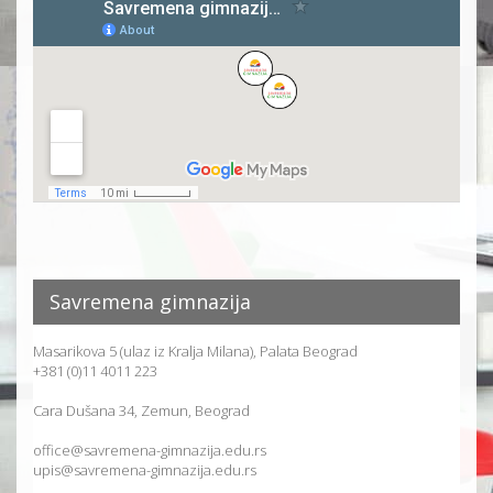
Savremena gimnazija
Masarikova 5 (ulaz iz Kralja Milana), Palata Beograd
+381 (0)11 4011 223
Cara Dušana 34, Zemun, Beograd
office@savremena-gimnazija.edu.rs
upis@savremena-gimnazija.edu.rs