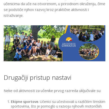
ZIDOVA
učenicima da uče na otvorenom, u prirodnom okruženju, čime
ZA
se podstiče njihov razvoj kroz praktične aktivnosti i
UČENIKE
istraživanje.
PRVOG
RAZREDA
NA
KOŠUTNJAKU
Drugačiji pristup nastavi
Neke od aktivnosti za učenike prvog razreda uključivale su:
Ekipne sportove
. Učenici su učestvovali u različitim timskim
sportovima, što je pomoglo u razvoju njihovih motoričkih