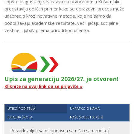
i opšte blagostanje. Nastava na otvorenom u Košutnjaku
predstavlja odličan primer kako se obrazovni proces može
unaprediti kroz inovativne metode, koje ne samo da
poboljšavaju akademske rezultate, već i jačaju socijalne
veštine i ljubav prema prirodi kod učenika.
Upis za generaciju 2026/27. je otvoren!
Kliknite na ovaj link da se prijavite »
UTISCI RODITELJA
UKRATKO O NAMA
IDEALNA ŠKOLA
NAŠE ŠKOLE I SERVISI
Prezadovoljna sam i ponosna sam što sam roditelj