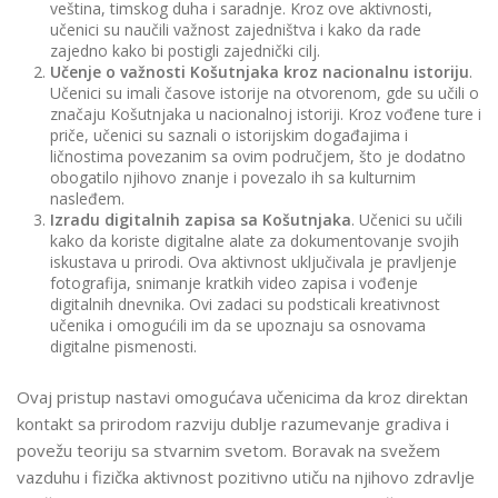
veština, timskog duha i saradnje. Kroz ove aktivnosti,
učenici su naučili važnost zajedništva i kako da rade
zajedno kako bi postigli zajednički cilj.
Učenje o važnosti Košutnjaka kroz nacionalnu istoriju
.
Učenici su imali časove istorije na otvorenom, gde su učili o
značaju Košutnjaka u nacionalnoj istoriji. Kroz vođene ture i
priče, učenici su saznali o istorijskim događajima i
ličnostima povezanim sa ovim područjem, što je dodatno
obogatilo njihovo znanje i povezalo ih sa kulturnim
nasleđem.
Izradu digitalnih zapisa sa Košutnjaka
. Učenici su učili
kako da koriste digitalne alate za dokumentovanje svojih
iskustava u prirodi. Ova aktivnost uključivala je pravljenje
fotografija, snimanje kratkih video zapisa i vođenje
digitalnih dnevnika. Ovi zadaci su podsticali kreativnost
učenika i omogućili im da se upoznaju sa osnovama
digitalne pismenosti.
Ovaj pristup nastavi omogućava učenicima da kroz direktan
kontakt sa prirodom razviju dublje razumevanje gradiva i
povežu teoriju sa stvarnim svetom. Boravak na svežem
vazduhu i fizička aktivnost pozitivno utiču na njihovo zdravlje