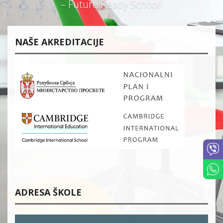
– Future Ready School!
NAŠE AKREDITACIJE
ADRESA ŠKOLE