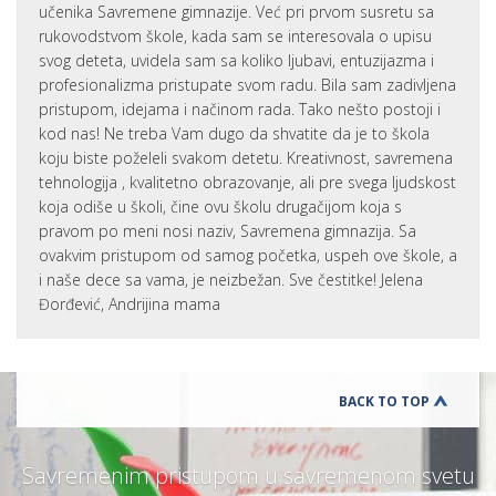
učenika Savremene gimnazije. Već pri prvom susretu sa
rukovodstvom škole, kada sam se interesovala o upisu
svog deteta, uvidela sam sa koliko ljubavi, entuzijazma i
profesionalizma pristupate svom radu. Bila sam zadivljena
pristupom, idejama i načinom rada. Tako nešto postoji i
kod nas! Ne treba Vam dugo da shvatite da je to škola
koju biste poželeli svakom detetu. Kreativnost, savremena
tehnologija , kvalitetno obrazovanje, ali pre svega ljudskost
koja odiše u školi, čine ovu školu drugačijom koja s
pravom po meni nosi naziv, Savremena gimnazija. Sa
ovakvim pristupom od samog početka, uspeh ove škole, a
i naše dece sa vama, je neizbežan. Sve čestitke! Jelena
Đorđević, Andrijina mama
BACK TO TOP
Savremenim pristupom u savremenom svetu