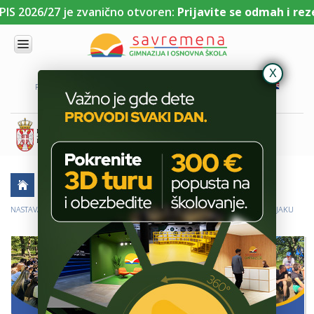
IS 2026/27 je zvanično otvoren:
Prijavite se odmah i reze
UPIS
O
PORTAL ZA UČENIKE
PORTAL ZA RODITELJE
DL PLATFORMA
NAMA
KOMBINOVANI
PROGRAM
NACIONALNI
PROGRAM
CAMBRIDGE
PROGRAM
AKTUELNO
ŠKOLSKE PRIČE
TERENSKA NASTAVA
SAVREMENO
OBRAZOVANJE
NASTAVA U UČIONICI BEZ ZIDOVA ZA UČENIKE PRVOG RAZREDA NA KOŠUTNJAKU
IT I
TEHNOLOGIJA
VESTI
ERASMUS+
OSNOVNA