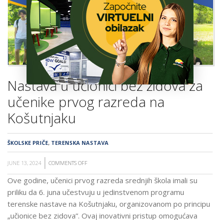
ŠKOLA
Nastava u učionici bez zidova za
učenike prvog razreda na
Košutnjaku
ŠKOLSKE PRIČE
,
TERENSKA NASTAVA
JUNE 13, 2024
COMMENTS OFF
ON
NASTAVA
Ove godine, učenici prvog razreda srednjih škola imali su
U
priliku da 6. juna učestvuju u jedinstvenom programu
UČIONICI
terenske nastave na Košutnjaku, organizovanom po principu
BEZ
„učionice bez zidova”. Ovaj inovativni pristup omogućava