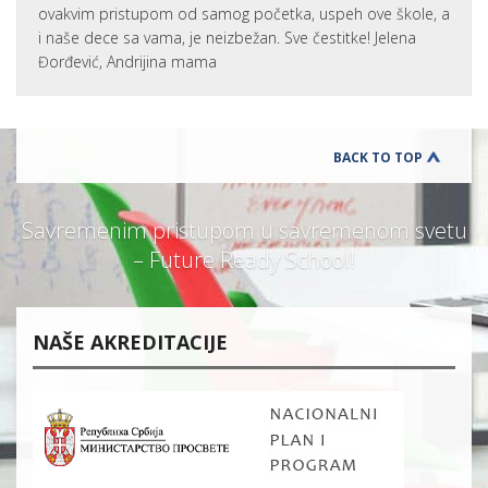
ovakvim pristupom od samog početka, uspeh ove škole, a
i naše dece sa vama, je neizbežan. Sve čestitke! Jelena
Đorđević, Andrijina mama
BACK TO TOP
Savremenim pristupom u savremenom svetu
– Future Ready School!
NAŠE AKREDITACIJE