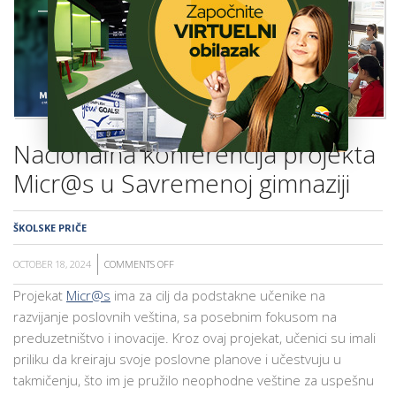
ŠKOLA
Nacionalna konferencija projekta
Micr@s u Savremenoj gimnaziji
ŠKOLSKE PRIČE
OCTOBER 18, 2024
COMMENTS OFF
ON
NACIONALNA
Projekat
Micr@s
ima za cilj da podstakne učenike na
KONFERENCIJA
razvijanje poslovnih veština, sa posebnim fokusom na
PROJEKTA
preduzetništvo i inovacije. Kroz ovaj projekat, učenici su imali
MICR@S
priliku da kreiraju svoje poslovne planove i učestvuju u
U
takmičenju, što im je pružilo neophodne veštine za uspešnu
SAVREMENOJ