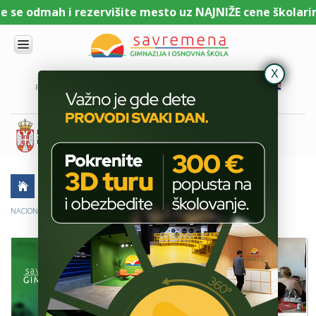
se odmah i rezervišite mesto uz NAJNIŽE cene školarine.
UPIS
O
PORTAL ZA UČENIKE
PORTAL ZA RODITELJE
DL PLATFORMA
NAMA
KOMBINOVANI
PROGRAM
NACIONALNI
PROGRAM
CAMBRIDGE
PROGRAM
AKTUELNO
ŠKOLSKE PRIČE
SAVREMENO
OBRAZOVANJE
NACIONALNA KONFERENCIJA PROJEKTA MICR@S U SAVREMENOJ GIMNAZIJI
IT I
TEHNOLOGIJA
VESTI
ERASMUS+
OSNOVNA