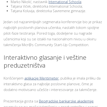
Marko Nikolić, nastavnik
International Schoola
;
Tatjana Viček, direktorka International Schoola;
Tatjana Koluvija, direktorka Savremene gimnazije.
Jedan od najzanimljivijih segmenata konferencije bio je prikaz
najboljih poslovnih planova učenika, nastalih tokom spoljne
pilot-faze testiranja. Pored toga, dodeljene su nagrade
učenicima koji su se istakli na nacionalnom nivou u okviru
takmičenja Micr@s Community Start-Up Competition.
Interaktivno glasanje i veštine
preduzetništva
Korišćenjem
aplikacije Mentimeter
, publika je imala priliku da
interaktivno glasa za najbolje poslovne planove, čime je
dodatno motivisano učešće i interesovanje za takmičenje.
Prezentacija gosta sa
Beogradske bankarske akademije
osvrnula se na značaj takmičenja u preduzetništvu i razvoj