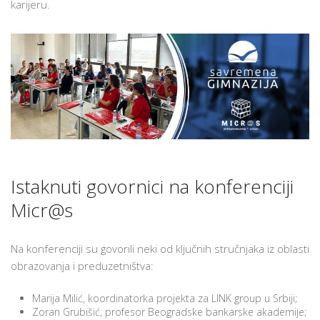
karijeru.
GIMNAZIJI
Istaknuti govornici na konferenciji
Micr@s
Na konferenciji su govorili neki od ključnih stručnjaka iz oblasti
obrazovanja i preduzetništva:
Marija Milić, koordinatorka projekta za LINK group u Srbiji;
Zoran Grubišić, profesor Beogradske bankarske akademije;