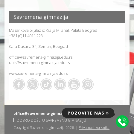
Savremena gimnazija
Masarikova 5 (ulaz iz Kralja Milana), Palata Beograd
+381 (0)11 4011 223
Cara Dušana 34, Zemun, Beograd
office@savremena-gimnazija.edu.rs
upis@savremena-gimnazija.edu.rs
www.savremena-gimnazija.edu.rs
POZOVITE NAS »
office@savremena-gimnazija.edu.rs
DOBRO DOŠLI U SAVREMENU GIMNAZIJU
Copyright Savremena gimnazija 2026. |
Privatnost korisnika