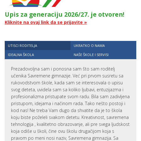
Upis za generaciju 2026/27. je otvoren!
Kliknite na ovaj link da se prijavite »
UTISCI RODITELJA
UKRATKO O NAMA
IDEALNA ŠKOLA
NAŠE ŠKOLE I SERVISI
Prezadovoljna sam i ponosna sam što sam roditelj
učenika Savremene gimnazije. Već pri prvom susretu sa
rukovodstvom škole, kada sam se interesovala o upisu
svog deteta, uvidela sam sa koliko ljubavi, entuzijazma i
profesionalizma pristupate svom radu. Bila sam zadivljena
pristupom, idejama i načinom rada. Tako nešto postoji i
kod nas! Ne treba Vam dugo da shvatite da je to škola
koju biste poželeli svakom detetu. Kreativnost, savremena
tehnologija , kvalitetno obrazovanje, ali pre svega ljudskost
koja odiše u školi, čine ovu školu drugačijom koja s
pravom po meni nosi naziv, Savremena gimnazija. Sa