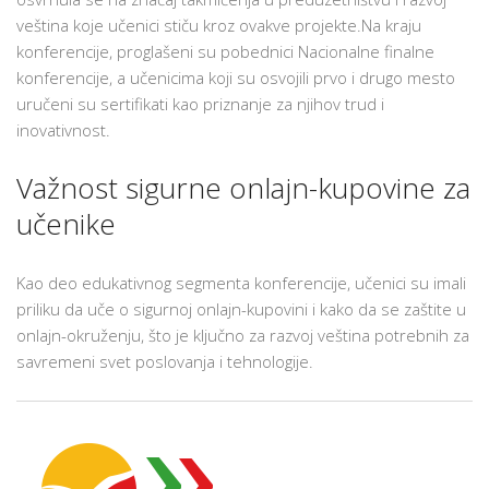
veština koje učenici stiču kroz ovakve projekte.Na kraju
konferencije, proglašeni su pobednici Nacionalne finalne
konferencije, a učenicima koji su osvojili prvo i drugo mesto
uručeni su sertifikati kao priznanje za njihov trud i
inovativnost.
Važnost sigurne onlajn-kupovine za
učenike
Kao deo edukativnog segmenta konferencije, učenici su imali
priliku da uče o sigurnoj onlajn-kupovini i kako da se zaštite u
onlajn-okruženju, što je ključno za razvoj veština potrebnih za
savremeni svet poslovanja i tehnologije.