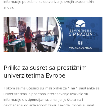
informacije potrebne za ostvarivanje svojih akademskih
NAŠOJ
snova.
ŠKOLI!
Prilika za susret sa prestižnim
univerzitetima Evrope
Tokom sajma učesnici su imali priliku za
1 na 1 sastanke
sa
univerzitetima, a posebno interesovanje izazvale su
informacije o
stipendijama
, umanjenju školarina i
oslobađanju od aplikacionih taksi. Takođe, mnogi su imali