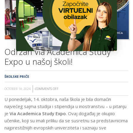
ŠKOLA
Održan Via Academica Study
Expo u našoj školi!
ŠKOLSKE PRIČE
OCTOBER 18, 2024
COMMENTS OFF
ON
ODRŽAN
U ponedeljak, 14. oktobra, naša škola je bila domaćin
VIA
najvećeg sajma studija i stipendija u inostranstvu – u pitanju
ACADEMICA
je
Via Academica Study Expo
. Ovaj događaj je okupio
STUDY
učenike, koji su imali priliku da se susretnu sa predstavnicima
EXPO
najprestižnijih evropskih univerziteta i saznaju sve
U