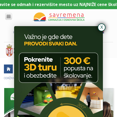
te se odmah i rezervišite mesto uz NAJNIŽE cene školari
UPIS
O
PORTAL ZA UČENIKE
PORTAL ZA RODITELJE
DL PLATFORMA
NAMA
KOMBINOVANI
PROGRAM
NACIONALNI
PROGRAM
CAMBRIDGE
PROGRAM
AKTUELNO
ŠKOLSKE PRIČE
SAVREMENO
OBRAZOVANJE
ODRŽAN VIA ACADEMICA STUDY EXPO U NAŠOJ ŠKOLI!
IT I
TEHNOLOGIJA
VESTI
ERASMUS+
OSNOVNA