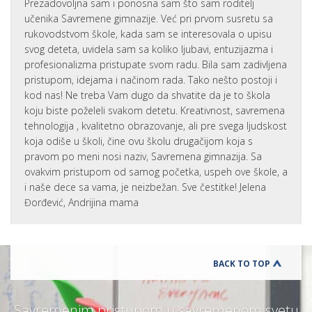
Prezadovoljna sam i ponosna sam što sam roditelj
učenika Savremene gimnazije. Već pri prvom susretu sa
rukovodstvom škole, kada sam se interesovala o upisu
svog deteta, uvidela sam sa koliko ljubavi, entuzijazma i
profesionalizma pristupate svom radu. Bila sam zadivljena
pristupom, idejama i načinom rada. Tako nešto postoji i
kod nas! Ne treba Vam dugo da shvatite da je to škola
koju biste poželeli svakom detetu. Kreativnost, savremena
tehnologija , kvalitetno obrazovanje, ali pre svega ljudskost
koja odiše u školi, čine ovu školu drugačijom koja s
pravom po meni nosi naziv, Savremena gimnazija. Sa
ovakvim pristupom od samog početka, uspeh ove škole, a
i naše dece sa vama, je neizbežan. Sve čestitke! Jelena
Đorđević, Andrijina mama
BACK TO TOP
Savremenim pristupom u savremenom svetu