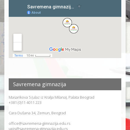
Savremena gimnazija
Masarikova 5 (ulaz iz Kralja Milana), Palata Beograd
+381 (0)11 4011 223
Cara Dušana 34, Zemun, Beograd
office@savremena-gimnazija.edu.rs
upis@savremena-gimnazija.edu.rs