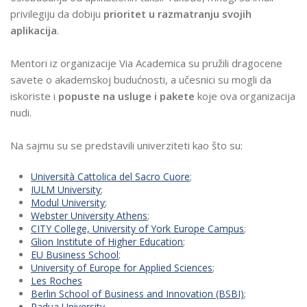
privilegiju da dobiju
prioritet u razmatranju svojih
aplikacija
.
Mentori iz organizacije Via Academica su pružili dragocene
savete o akademskoj budućnosti, a učesnici su mogli da
iskoriste i
popuste na usluge i pakete
koje ova organizacija
nudi.
Na sajmu su se predstavili univerziteti kao što su:
Università Cattolica del Sacro Cuore
;
IULM University
;
Modul University
;
Webster University Athens
;
CITY College, University of York Europe Campus
;
Glion Institute of Higher Education
;
EU Business School
;
University of Europe for Applied Sciences
;
Les Roches
Berlin School of Business and Innovation (BSBI)
;
Padua University
.