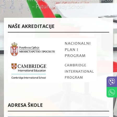
– Future Ready School!
NAŠE AKREDITACIJE
ADRESA ŠKOLE