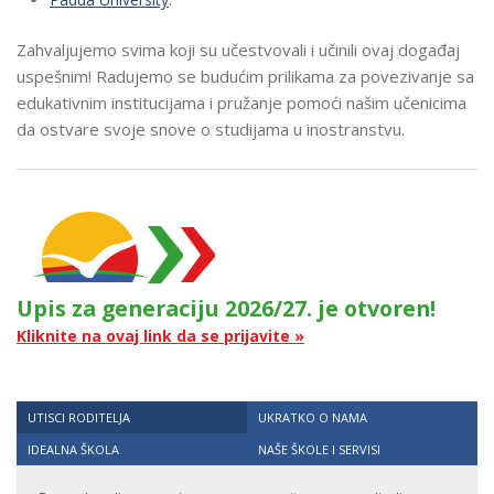
Zahvaljujemo svima koji su učestvovali i učinili ovaj događaj
uspešnim! Radujemo se budućim prilikama za povezivanje sa
edukativnim institucijama i pružanje pomoći našim učenicima
da ostvare svoje snove o studijama u inostranstvu.
Upis za generaciju 2026/27. je otvoren!
Kliknite na ovaj link da se prijavite »
UTISCI RODITELJA
UKRATKO O NAMA
IDEALNA ŠKOLA
NAŠE ŠKOLE I SERVISI