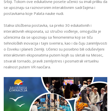
Srbiji. Tokom ove edukativne posete učenici su imali priliku da
NAUKE
se upoznaju sa raznovrsnim interaktivnim sadržajima i
postavkama koje Palata nauke nudi.
Stalna izložbena postavka, sa preko 30 edukativnih i
interaktivnih eksponata, uz stručno vođenje, omogućila je
učenicima da se upoznaju sa fenomenima koji se tiču
tehnoloških inovacija i tajni svemira, kao i da čuju zanimljivosti
o čoveku i planeti Zemlji. Učenici su posebno bili oduševljeni
interaktivnim eksponatima putem kojih su sletali na Mesec,
stvarali tornado, pravili zemljotres i posmatrali virtuelnu
realnost putem VR naočara.