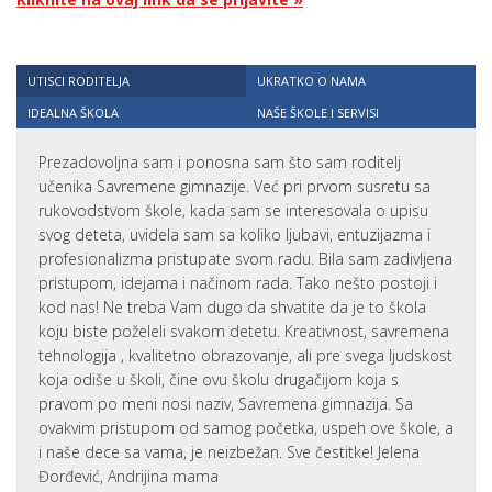
UTISCI RODITELJA
UKRATKO O NAMA
IDEALNA ŠKOLA
NAŠE ŠKOLE I SERVISI
Prezadovoljna sam i ponosna sam što sam roditelj
učenika Savremene gimnazije. Već pri prvom susretu sa
rukovodstvom škole, kada sam se interesovala o upisu
svog deteta, uvidela sam sa koliko ljubavi, entuzijazma i
profesionalizma pristupate svom radu. Bila sam zadivljena
pristupom, idejama i načinom rada. Tako nešto postoji i
kod nas! Ne treba Vam dugo da shvatite da je to škola
koju biste poželeli svakom detetu. Kreativnost, savremena
tehnologija , kvalitetno obrazovanje, ali pre svega ljudskost
koja odiše u školi, čine ovu školu drugačijom koja s
pravom po meni nosi naziv, Savremena gimnazija. Sa
ovakvim pristupom od samog početka, uspeh ove škole, a
i naše dece sa vama, je neizbežan. Sve čestitke! Jelena
Đorđević, Andrijina mama