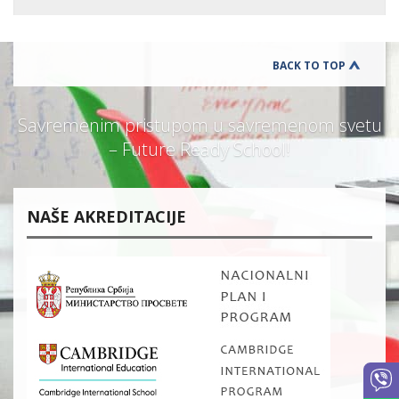
BACK TO TOP
Savremenim pristupom u savremenom svetu
– Future Ready School!
NAŠE AKREDITACIJE