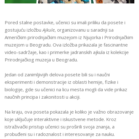
Pored stalne postavke, učenici su imali priliku da posete i
gostujuću izložbu
Ajkule
, organizovanu u saradnji sa
Američkim prirodnjačkim muzejom iz Njujorka i Prirodnjačkim
muzejom u Beogradu. Ova izložba prikazala je fascinantne
video-sadržaje, kao i primerke jadranskih ajkula iz kolekcije
Prirodnjačkog muzeja u Beogradu.
Jedan od zanimljivijih delova posete bili su i naučni
eksperimenti i demonstracije iz oblasti hemije, fizike i
biologije, gde su učenici na licu mesta mogli da vide prikaz
naučnih principa i zakonitosti u akciji.
Na kraju, ova poseta pokazala je koliko je važno obrazovanje
koje uključuje interaktivne i iskustvene metode. Kroz
istraživački pristup učenici su proširili svoja znanja, a
probuđeni su i radoznalost i interesovanje za nauku.