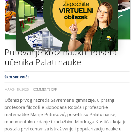
ŠKOLA
Putovanje kroz nauku: Poseta
učenika Palati nauke
ŠKOLSKE PRIČE
MARCH 19, 2025
COMMENTS OFF
ON
PUTOVANJE
Učenici prvog razreda Savremene gimnazije, u pratnji
KROZ
profesora filozofije Slobodana Rodića i profesorke
NAUKU:
matematike Marije Putniković, posetili su Palatu nauke,
POSETA
monumentalno zdanje i zadužbinu Miodraga Kostića, koja je
UČENIKA
postala prvi centar za istraživanje i popularizaciju nauke u
PALATI