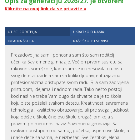
Upis za generaciju 2026/27. je otvoren!
Kliknite na ovaj link da se prijavite »
UTISCI RODITELJA
UKRATKO O NAMA
IDEALNA ŠKOLA
NAŠE ŠKOLE I SERVISI
Prezadovoljna sam i ponosna sam što sam roditelj
učenika Savremene gimnazije. Već pri prvom susretu sa
rukovodstvom škole, kada sam se interesovala o upisu
svog deteta, uvidela sam sa koliko ljubavi, entuzijazma i
profesionalizma pristupate svom radu. Bila sam zadivljena
pristupom, idejama i načinom rada. Tako nešto postoji i
kod nas! Ne treba Vam dugo da shvatite da je to škola
koju biste poželeli svakom detetu. Kreativnost, savremena
tehnologija , kvalitetno obrazovanje, ali pre svega ljudskost
koja odiše u školi, čine ovu školu drugačijom koja s
pravom po meni nosi naziv, Savremena gimnazija. Sa
ovakvim pristupom od samog početka, uspeh ove škole, a
i naše dece sa vama, je neizbežan. Sve čestitke! Jelena