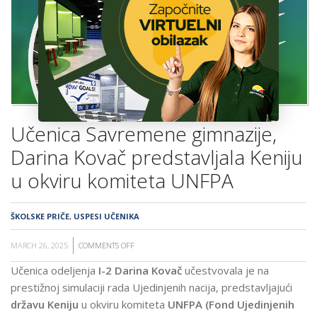
ŠKOLA
Učenica Savremene gimnazije,
Darina Kovač predstavljala Keniju
u okviru komiteta UNFPA
ŠKOLSKE PRIČE
,
USPESI UČENIKA
MARCH 26, 2025
COMMENTS OFF
ON
UČENICA
Učenica odeljenja
I-2 Darina Kovač
učestvovala je na
SAVREMENE
prestižnoj simulaciji rada Ujedinjenih nacija, predstavljajući
GIMNAZIJE,
državu Keniju
u okviru komiteta
UNFPA (Fond Ujedinjenih
DARINA