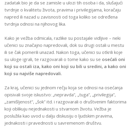
zadatak bio je da se zamisle u ulozi tih osoba i da, slušajući
tvrdnje o kvalitetu života, pravima i privilegijama, koračaju
napred ili nazad u zavisnosti od toga koliko se određena
tvrdnja odnosi na njihovog lika.
Kako je vežba odmicala, razlike su postajale vidljive – neki
učenici su značajno napredovali, dok su drugi ostali u mestu
ili se čak pomerili unazad. Nakon toga, učenici su otkrili koje
su uloge igrali, te razgovarali o tome kako su se
osećali oni
koji su ostali iza, kako oni koji su bili u sredini, a kako oni
koji su najviše napredovali.
Za kraj, učenici su jednom rečju koja se odnosi na osećanja
opisivali svoje iskustvo:
„
nepravda”,
„
tuga”,
„
privilegija”,
„
zamišljenost”,
„
šok” itd. i razgovarali o društvenim faktorima
koji oblikuju nejednakosti u stvarnom životu. Vežba je
poslužila kao uvod u dalju diskusiju o ljudskim pravima,
jednakosti i pravednosti u savremenom društvu.