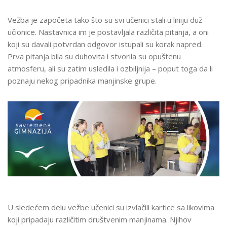
NEJEDNAKOSTIMA
NA
Vežba je započeta tako što su svi učenici stali u liniju duž
ČASU
učionice. Nastavnica im je postavljala različita pitanja, a oni
SOCIOLOGIJE
koji su davali potvrdan odgovor istupali su korak napred.
Prva pitanja bila su duhovita i stvorila su opuštenu
atmosferu, ali su zatim usledila i ozbiljnija – poput toga da li
poznaju nekog pripadnika manjinske grupe.
U sledećem delu vežbe učenici su izvlačili kartice sa likovima
koji pripadaju različitim društvenim manjinama. Njihov