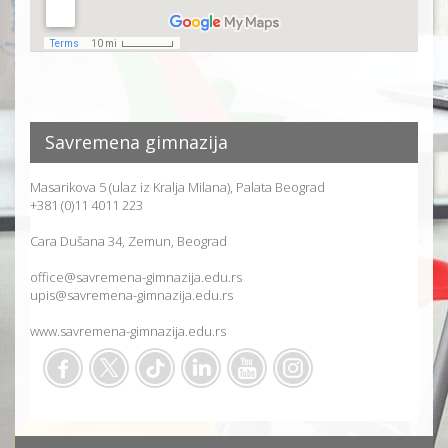
Savremena gimnazija
Masarikova 5 (ulaz iz Kralja Milana), Palata Beograd
+381 (0)11 4011 223
Cara Dušana 34, Zemun, Beograd
office@savremena-gimnazija.edu.rs
upis@savremena-gimnazija.edu.rs
www.savremena-gimnazija.edu.rs