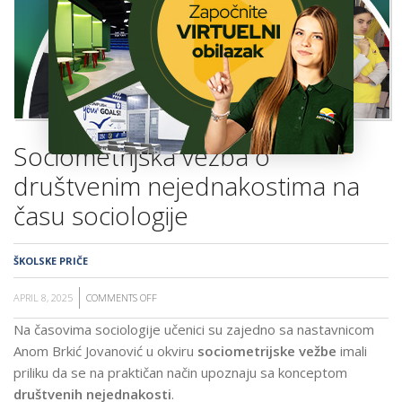
ŠKOLA
Sociometrijska vežba o
društvenim nejednakostima na
času sociologije
ŠKOLSKE PRIČE
APRIL 8, 2025
COMMENTS OFF
ON
SOCIOMETRIJSKA
Na časovima sociologije učenici su zajedno sa nastavnicom
VEŽBA
Anom Brkić Jovanović u okviru
sociometrijske vežbe
imali
O
priliku da se na praktičan način upoznaju sa konceptom
DRUŠTVENIM
društvenih nejednakosti
.