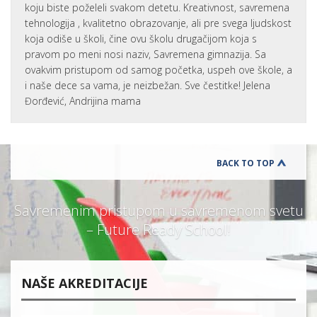
koju biste poželeli svakom detetu. Kreativnost, savremena
tehnologija , kvalitetno obrazovanje, ali pre svega ljudskost
koja odiše u školi, čine ovu školu drugačijom koja s
pravom po meni nosi naziv, Savremena gimnazija. Sa
ovakvim pristupom od samog početka, uspeh ove škole, a
i naše dece sa vama, je neizbežan. Sve čestitke! Jelena
Đorđević, Andrijina mama
BACK TO TOP
Savremenim pristupom u savremenom svetu
– Future Ready School!
NAŠE AKREDITACIJE