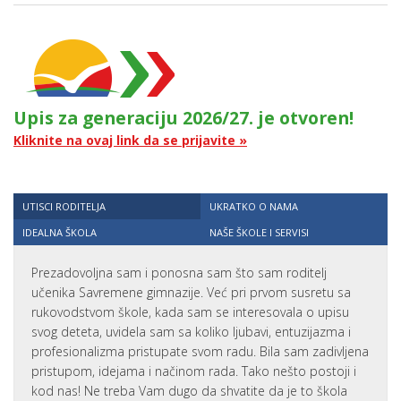
Upis za generaciju 2026/27. je otvoren!
Kliknite na ovaj link da se prijavite »
UTISCI RODITELJA
UKRATKO O NAMA
IDEALNA ŠKOLA
NAŠE ŠKOLE I SERVISI
Prezadovoljna sam i ponosna sam što sam roditelj
učenika Savremene gimnazije. Već pri prvom susretu sa
rukovodstvom škole, kada sam se interesovala o upisu
svog deteta, uvidela sam sa koliko ljubavi, entuzijazma i
profesionalizma pristupate svom radu. Bila sam zadivljena
pristupom, idejama i načinom rada. Tako nešto postoji i
kod nas! Ne treba Vam dugo da shvatite da je to škola