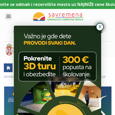
te se odmah i rezervišite mesto uz NAJNIŽE cene školari
UPIS
O
PORTAL ZA UČENIKE
PORTAL ZA RODITELJE
DL PLATFORMA
NAMA
KOMBINOVANI
PROGRAM
NACIONALNI
PROGRAM
CAMBRIDGE
PROGRAM
AKTUELNO
ŠKOLSKE PRIČE
SAVREMENO
OBRAZOVANJE
SOCIOMETRIJSKA VEŽBA O DRUŠTVENIM NEJEDNAKOSTIMA NA ČASU SOCIOLOGIJE
IT I
TEHNOLOGIJA
VESTI
ERASMUS+
OSNOVNA