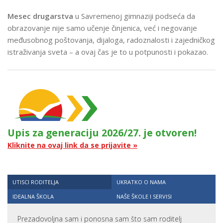
Mesec drugarstva
u Savremenoj gimnaziji podseća da
obrazovanje nije samo učenje činjenica, već i negovanje
međusobnog poštovanja, dijaloga, radoznalosti i zajedničkog
istraživanja sveta – a ovaj čas je to u potpunosti i pokazao.
Upis za generaciju 2026/27. je otvoren!
Kliknite na ovaj link da se prijavite »
UTISCI RODITELJA
UKRATKO O NAMA
IDEALNA ŠKOLA
NAŠE ŠKOLE I SERVISI
Prezadovoljna sam i ponosna sam što sam roditelj