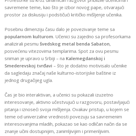
Profesorke su kroz dinamičan razgovor približile učenicima i
savremene teme, kao što je izbor novog pape, otvarajući
prostor za diskusiju i podstičući kritičko mišljenje učenika.
Posebnu dimenziju času dalo je povezivanje teme sa
popularnom kulturom
. Učenici su zajedno sa profesorkama
analizirali pesmu
švedskog metal benda Sabaton
,
posvećenu vitezovima templarima. Spot za ovu pesmu
sniman je upravo u Srbiji – na
Kalemegdanskoj i
Smederevskoj tvrđavi
– što je dodatno motivisalo učenike
da sagledaju značaj naše kulturno-istorijske baštine iz
jednog drugačijeg ugla.
Čas je bio interaktivan, a učenici su pokazali izuzetno
interesovanje, aktivno učestvujući u razgovoru, postavljajući
pitanja i iznoseći svoja mišljenja. Ovakav pristup, u kojem se
teme od univerzalne vrednosti povezuju sa savremenim
interesovanjima mladih, pokazao se kao odličan način da se
znanje učini dostupnijim, zanimljivijim i primenljivim.