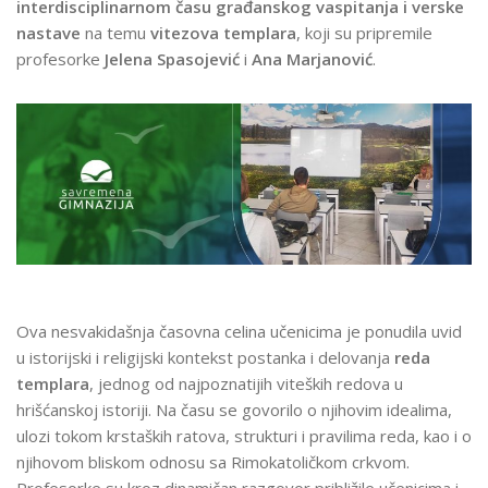
interdisciplinarnom času građanskog vaspitanja i verske
NASTAVA
nastave
na temu
vitezova templara
, koji su pripremile
SPOJILI
profesorke
Jelena Spasojević
i
Ana Marjanović
.
SE
U
TEMI:
VITEZOVI
TEMPLARI
–
VIŠE
OD
ISTORIJE
Ova nesvakidašnja časovna celina učenicima je ponudila uvid
u istorijski i religijski kontekst postanka i delovanja
reda
templara
, jednog od najpoznatijih viteških redova u
hrišćanskoj istoriji. Na času se govorilo o njihovim idealima,
ulozi tokom krstaških ratova, strukturi i pravilima reda, kao i o
njihovom bliskom odnosu sa Rimokatoličkom crkvom.