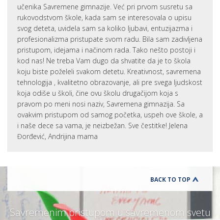
učenika Savremene gimnazije. Već pri prvom susretu sa
rukovodstvom škole, kada sam se interesovala o upisu
svog deteta, uvidela sam sa koliko ljubavi, entuzijazma i
profesionalizma pristupate svom radu. Bila sam zadivljena
pristupom, idejama i načinom rada. Tako nešto postoji i
kod nas! Ne treba Vam dugo da shvatite da je to škola
koju biste poželeli svakom detetu. Kreativnost, savremena
tehnologija , kvalitetno obrazovanje, ali pre svega ljudskost
koja odiše u školi, čine ovu školu drugačijom koja s
pravom po meni nosi naziv, Savremena gimnazija. Sa
ovakvim pristupom od samog početka, uspeh ove škole, a
i naše dece sa vama, je neizbežan. Sve čestitke! Jelena
Đorđević, Andrijina mama
BACK TO TOP
Savremenim pristupom u savremenom svetu