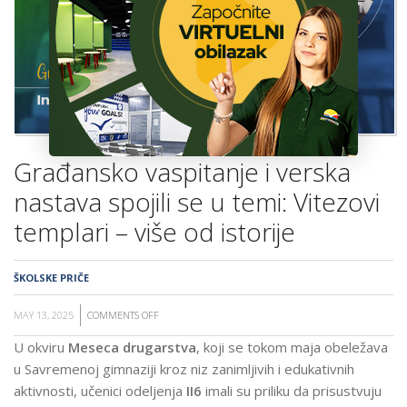
ŠKOLA
Građansko vaspitanje i verska
nastava spojili se u temi: Vitezovi
templari – više od istorije
ŠKOLSKE PRIČE
MAY 13, 2025
COMMENTS OFF
ON
GRAĐANSKO
U okviru
Meseca drugarstva
, koji se tokom maja obeležava
VASPITANJE
u Savremenoj gimnaziji kroz niz zanimljivih i edukativnih
I
aktivnosti, učenici odeljenja
II6
imali su priliku da prisustvuju
VERSKA