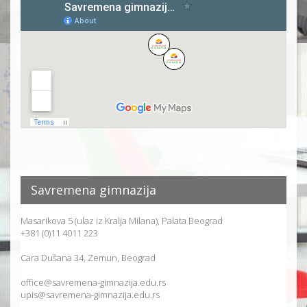
Savremena gimnazija
Masarikova 5 (ulaz iz Kralja Milana), Palata Beograd
+381 (0)11 4011 223
Cara Dušana 34, Zemun, Beograd
office@savremena-gimnazija.edu.rs
upis@savremena-gimnazija.edu.rs