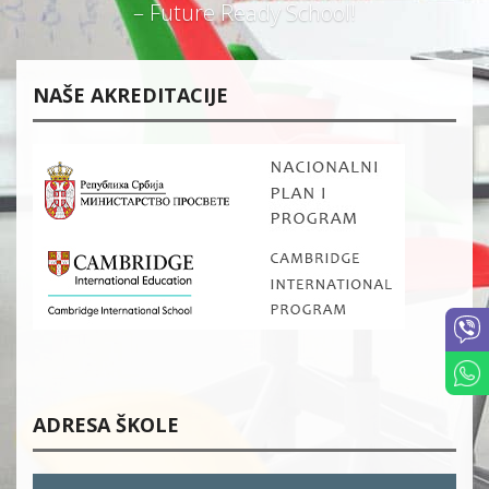
– Future Ready School!
NAŠE AKREDITACIJE
ADRESA ŠKOLE