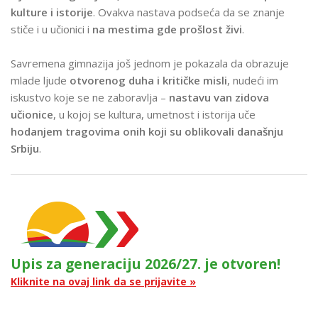
kulture i istorije
. Ovakva nastava podseća da se znanje
stiče i u učionici i
na mestima gde prošlost živi
.
Savremena gimnazija još jednom je pokazala da obrazuje
mlade ljude
otvorenog duha i kritičke misli
, nudeći im
iskustvo koje se ne zaboravlja –
nastavu van zidova
učionice
, u kojoj se kultura, umetnost i istorija uče
hodanjem tragovima onih koji su oblikovali današnju
Srbiju
.
Upis za generaciju 2026/27. je otvoren!
Kliknite na ovaj link da se prijavite »