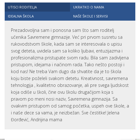
UTISCI RODITELJA
UKRATKO O NAMA
IDEALNA ŠKOLA
NAŠE ŠKOLE I SERVISI
Prezadovoljna sam i ponosna sam što sam roditelj
učenika Savremene gimnazije. Već pri prvom susretu sa
rukovodstvom škole, kada sam se interesovala o upisu
svog deteta, uvidela sam sa koliko ljubavi, entuzijazma i
profesionalizma pristupate svom radu. Bila sam zadivljena
pristupom, idejama i načinom rada. Tako nešto postoji i
kod nas! Ne treba Vam dugo da shvatite da je to škola
koju biste poželeli svakom detetu. Kreativnost, savremena
tehnologija , kvalitetno obrazovanje, ali pre svega ljudskost
koja odiše u školi, čine ovu školu drugačijom koja s
pravom po meni nosi naziv, Savremena gimnazija. Sa
ovakvim pristupom od samog početka, uspeh ove škole, a
i naše dece sa vama, je neizbežan. Sve čestitke! Jelena
Đorđević, Andrijina mama