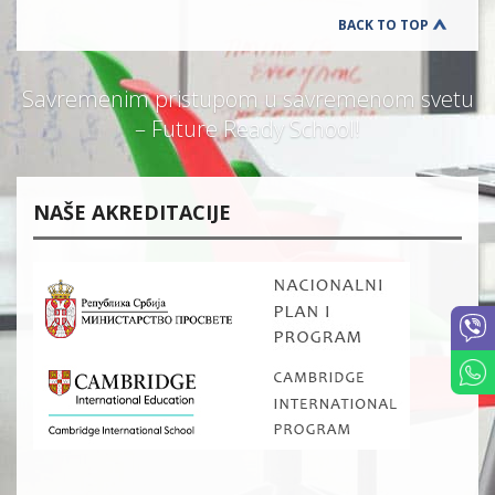
BACK TO TOP
Savremenim pristupom u savremenom svetu
– Future Ready School!
NAŠE AKREDITACIJE