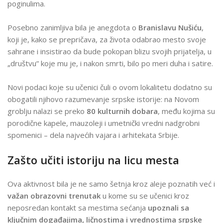
poginulima.
Posebno zanimljiva bila je anegdota o
Branislavu Nušiću
,
koji je, kako se prepričava, za života odabrao mesto svoje
sahrane i insistirao da bude pokopan blizu svojih prijatelja, u
„društvu” koje mu je, i nakon smrti, bilo po meri duha i satire.
Novi podaci koje su učenici čuli o ovom lokalitetu dodatno su
obogatili njihovo razumevanje srpske istorije: na Novom
groblju nalazi se preko
80 kulturnih dobara
, među kojima su
porodične kapele, mauzoleji i umetnički vredni nadgrobni
spomenici – dela najvećih vajara i arhitekata Srbije.
Zašto učiti istoriju na licu mesta
Ova aktivnost bila je ne samo šetnja kroz aleje poznatih već i
važan obrazovni trenutak
u kome su se učenici kroz
neposredan kontakt sa mestima sećanja
upoznali sa
ključnim događajima, ličnostima i vrednostima srpske