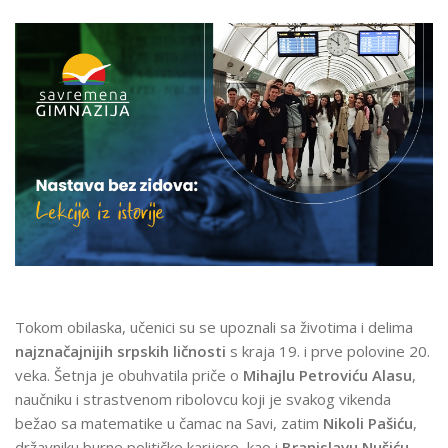
OTVORENIM
NEBOM
Tokom obilaska, učenici su se upoznali sa životima i delima
najznačajnijih srpskih ličnosti
s kraja 19. i prve polovine 20.
veka. Šetnja je obuhvatila priče o
Mihajlu Petroviću Alasu
,
naučniku i strastvenom ribolovcu koji je svakog vikenda
bežao sa matematike u čamac na Savi, zatim
Nikoli Pašiću
,
državniku burne političke karijere, kao i
Branislavu Nušiću
,