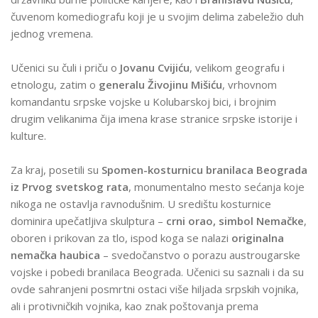
čuvenom komediografu koji je u svojim delima zabeležio duh
jednog vremena.
Učenici su čuli i priču o
Jovanu Cvijiću
, velikom geografu i
etnologu, zatim o
generalu Živojinu Mišiću
, vrhovnom
komandantu srpske vojske u Kolubarskoj bici, i brojnim
drugim velikanima čija imena krase stranice srpske istorije i
kulture.
Za kraj, posetili su
Spomen-kosturnicu branilaca Beograda
iz Prvog svetskog rata
, monumentalno mesto sećanja koje
nikoga ne ostavlja ravnodušnim. U središtu kosturnice
dominira upečatljiva skulptura –
crni orao, simbol Nemačke
,
oboren i prikovan za tlo, ispod koga se nalazi
originalna
nemačka haubica
– svedočanstvo o porazu austrougarske
vojske i pobedi branilaca Beograda. Učenici su saznali i da su
ovde sahranjeni posmrtni ostaci više hiljada srpskih vojnika,
ali i protivničkih vojnika, kao znak poštovanja prema