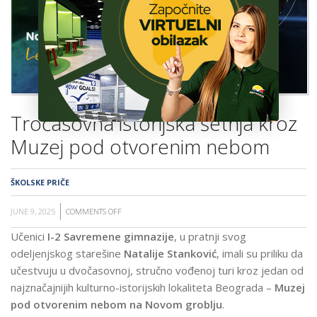
ŠKOLA
Tročasovna istorijska šetnja kroz
Muzej pod otvorenim nebom
ŠKOLSKE PRIČE
JUNE 9, 2025
COMMENTS OFF
ON
TROČASOVNA
Učenici
I-2 Savremene gimnazije
, u pratnji svog
ISTORIJSKA
odeljenjskog starešine
Natalije Stanković
, imali su priliku da
ŠETNJA
učestvuju u dvočasovnoj, stručno vođenoj turi kroz jedan od
KROZ
najznačajnijih kulturno-istorijskih lokaliteta Beograda –
Muzej
MUZEJ
pod otvorenim nebom na Novom groblju
.
POD