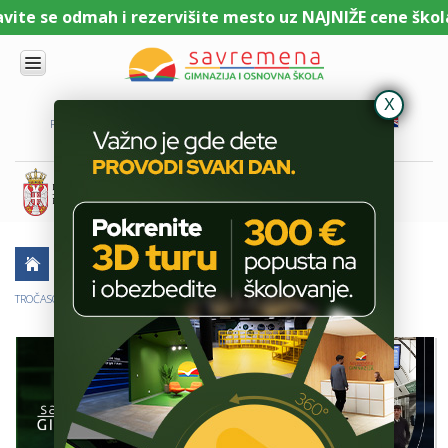
te se odmah i rezervišite mesto uz NAJNIŽE cene školari
UPIS
O
PORTAL ZA UČENIKE
PORTAL ZA RODITELJE
DL PLATFORMA
NAMA
KOMBINOVANI
PROGRAM
NACIONALNI
PROGRAM
CAMBRIDGE
PROGRAM
AKTUELNO
ŠKOLSKE PRIČE
SAVREMENO
OBRAZOVANJE
TROČASOVNA ISTORIJSKA ŠETNJA KROZ MUZEJ POD OTVORENIM NEBOM
IT I
TEHNOLOGIJA
VESTI
ERASMUS+
OSNOVNA