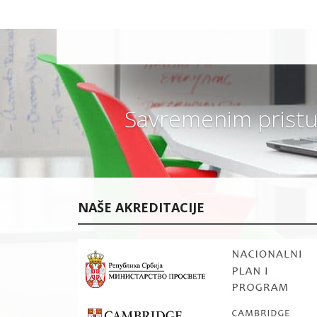
I
P
R
O
G
R
A
M
?
Savremenim pristu
V
A
N
R
E
D
N
O
Š
NAŠE AKREDITACIJE
K
O
L
O
V
A
N
J
E
ŠKOLARINA I