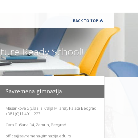
BACK TO TOP
ure Ready School!
Savremena gimnazija
Masarikova 5 (ulaz iz Kralja Milana), Palata Beograd
+381 (0)11 4011 223
Cara Dušana 34, Zemun, Beograd
office@savremena-gimnazija.edu.rs