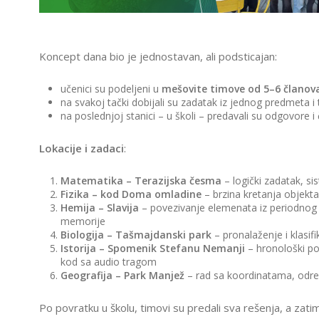
T
E
H
N
O
Koncept dana bio je jednostavan, ali podsticajan:
L
AM
O
G
učenici su podeljeni u
mešovite timove od 5–6 članov
I
na svakoj tački dobijali su zadatak iz jednog predmeta i
J
na poslednjoj stanici – u školi – predavali su odgovore i
A
U
U
Lokacije i zadaci
:
Č
I
O
Matematika – Terazijska česma
– logički zadatak, s
N
Fizika – kod Doma omladine
– brzina kretanja objekta,
I
C
Hemija – Slavija
– povezivanje elemenata iz periodnog
I
memorije
Biologija – Tašmajdanski park
– pronalaženje i klasifi
F
Istorija – Spomenik Stefanu Nemanji
– hronološki po
R
U
kod sa audio tragom
Geografija – Park Manjež
– rad sa koordinatama, određ
3
O
3
Po povratku u školu, timovi su predali sva rešenja, a zatim
Š