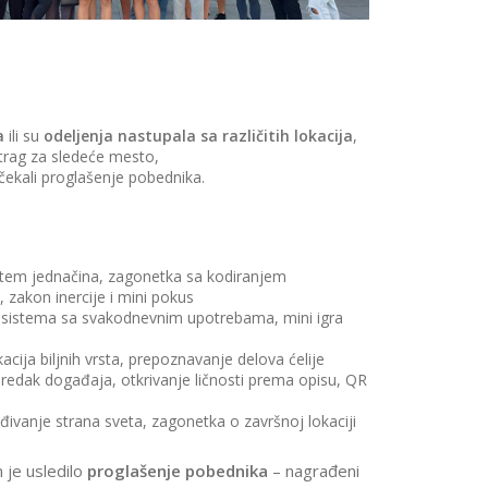
T
PRAKSE
N
CILJEVI I I
I
OBRAZOV
Š
T
KREATIVN
V
UČENJE
U
I
a
ili su
odeljenja nastupala sa različitih lokacija
,
RAZVIJANJ
M
KOMPETEN
 trag za sledeće mesto,
E
 čekali proglašenje pobednika.
T
ŠKOLSKE
O
TRADICIJE
D
SAVREMEN
A
M
F
A
U
istem jednačina, zagonetka sa kodiranjem
O
T
B
 zakon inercije i mini pokus
U
R
R
 sistema sa svakodnevnim upotrebama, mini igra
A
E
Z
R
kacija biljnih vrsta, prepoznavanje delova ćelije
O
UTURE
E
V
redak događaja, otkrivanje ličnosti prema opisu, QR
EADY
A
A
ČIONICA
D
N
Y
ivanje strana sveta, zagonetka o završnoj lokaciji
J
D
S
A
LOVKA,
C
D
H
 je usledilo
proglašenje pobednika
– nagrađeni
P
TAMPAČ
O
R