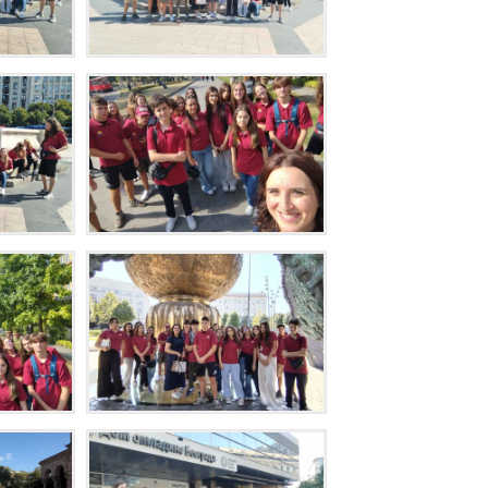
NAJVAŽNIJ
VEŠTINA 
UČENIKE
APLICIRAN
NA KOLED
U SAD
P
O
D
R
Š
K
A
Z
A
N
O
V
E
U
Č
E
N
I
K
E
MOTIVACI