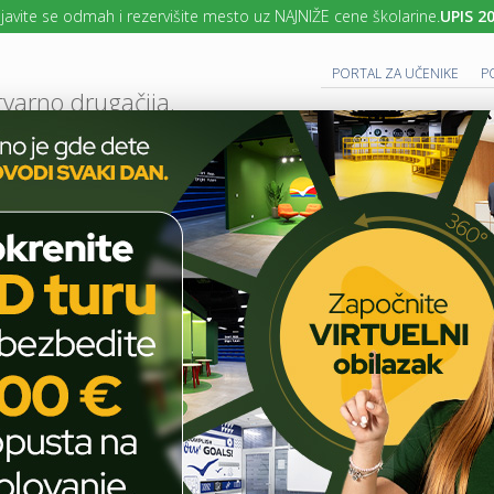
vite se odmah i rezervišite mesto uz NAJNIŽE cene školarine.
UPIS 2026
PORTAL ZA UČENIKE
P
tvarno drugačija.
UTURE READY SCHOOL
 PROGRAM
CAMBRIDGE PROGRAM
SAVREMENO OBRAZOVANJE
IT I TEH
AKTUELNO
ŠKOLSKE PRIČE
PRVACI SAVREMENE GIMNAZIJE U „POTRA
T
E
H
Prvaci Savremene
N
O
gimnazije u „Potrazi za
L
O
znanjem“ – Beograd kao
G
I
učionica
J
A
U
U