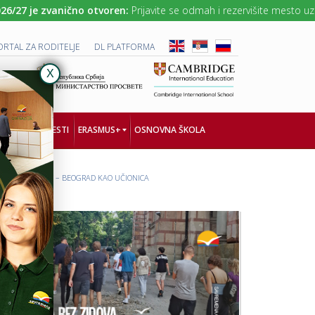
/27 je zvanično otvoren:
Prijavite se odmah i rezervišite mesto uz N
ORTAL ZA RODITELJE
DL PLATFORMA
NOLOGIJA
VESTI
ERASMUS+
OSNOVNA ŠKOLA
ZI ZA ZNANJEM“ – BEOGRAD KAO UČIONICA
K
P
R
R
E
O
A
J
T
E
I
K
V
A
A
T
N
„
N
T
A
O
Č
G
I