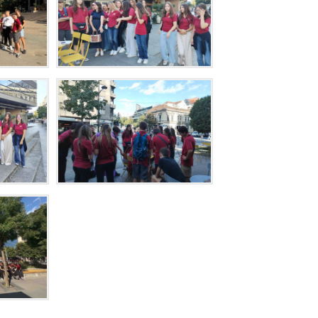
UČENIKA
PREVENCIJ
VRŠNJAČ
NASILJA
DODATNI
ONLINE
KURSEVI
ENGLESK
KARIJERN
SAVETOVA
BESPLATN
RADIONIC
ZA
ČETVRTAK
SCHOOL
STARTER
SET
K
U
T
A
K
Z
A
R