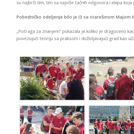
I
su najbrži tim, tim sa najviše tačnih odgovora i ekipa koja j
S
I
Pobedničko odeljenje bilo je I3 sa starešinom Majom 
S
K
K
„Potraga za znanjem“ pokazala je koliko je dragoceno kad
P
povezujući teoriju sa praksom i doživljavajući grad kao u
Z
U
I
C
E
S
G
I
A
I
P
Z
P
U
P