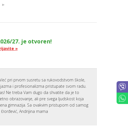
O
►
D
I
T
E
L
J
E
026/27. je otvoren!
PARENTIN
FOR
rijavite »
ACADEMI
SUCCESS
SAVETOVA
ZA RODITE
PARENTS
AT
Već pri prvom susretu sa rukovodstvom škole,
WORK
zijazma i profesionalizma pristupate svom radu.
PORTAL
nas! Ne treba Vam dugo da shvatite da je to
ZA
tetno obrazovanje, ali pre svega ljudskost koja
RODITELJE
emena gimnazija. Sa ovakvim pristupom od samog
IZVEŠTAJI
a Đorđević, Andrijina mama
AKTIVNOS
I USPEHU