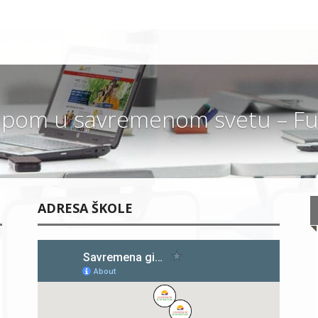
pom u savremenom svetu – Fut
ADRESA ŠKOLE