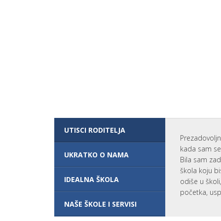
N
G
L
E
S
K
O
G
J
E
P
O
T
R
E
B
N
UTISCI RODITELJA
O
Prezadovoljn
Z
A
kada sam se 
K
UKRATKO O NAMA
Bila sam zad
O
M
škola koju bi
B
IDEALNA ŠKOLA
odiše u škol
I
N
početka, usp
O
NAŠE ŠKOLE I SERVISI
V
A
N