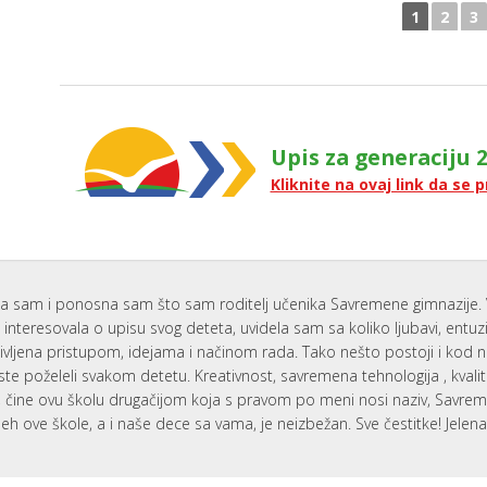
1
2
3
Upis za generaciju 2
Kliknite na ovaj link da se p
a sam i ponosna sam što sam roditelj učenika Savremene gimnazije. 
interesovala o upisu svog deteta, uvidela sam sa koliko ljubavi, entu
ivljena pristupom, idejama i načinom rada. Tako nešto postoji i kod 
ste poželeli svakom detetu. Kreativnost, savremena tehnologija , kvali
i, čine ovu školu drugačijom koja s pravom po meni nosi naziv, Savr
eh ove škole, a i naše dece sa vama, je neizbežan. Sve čestitke! Jelen