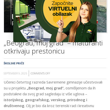
ŠKOLA
„Beograd, moj grad“ – maturanti
otkrivaju prestonicu
ŠKOLSKE PRIČE
SEPTEMBER 9, 2025
COMMENTS OFF
ON
„BEOGRAD,
Učenici četvrtog razreda Savremene gimnazije učestvovali
MOJ
su u projektu
„Beograd, moj grad“
, osmišljenom da ih
GRAD“
podstakne da svoj grad sagledaju iz više uglova –
–
istorijskog, geografskog, verskog, prirodnog i
MATURANTI
društvenog
. Cilj je bio da kroz terenski rad i kreativnu
OTKRIVAJU