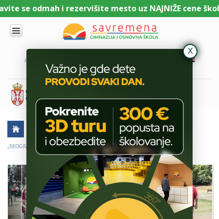
ite se odmah i rezervišite mesto uz NAJNIŽE cene školar
UPIS
O
PORTAL ZA UČENIKE
PORTAL ZA RODITELJE
DL PLATFORMA
NAMA
KOMBINOVANI
PROGRAM
NACIONALNI
PROGRAM
CAMBRIDGE
PROGRAM
AKTUELNO
ŠKOLSKE PRIČE
SAVREMENO
OBRAZOVANJE
„BEOGRAD, MOJ GRAD“ – MATURANTI OTKRIVAJU PRESTONICU
IT I
TEHNOLOGIJA
VESTI
ERASMUS+
OSNOVNA