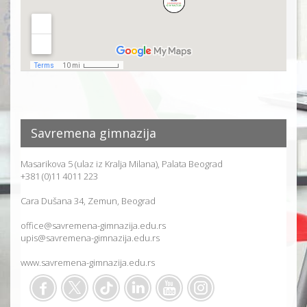
Savremena gimnazija
Masarikova 5 (ulaz iz Kralja Milana), Palata Beograd
+381 (0)11 4011 223
Cara Dušana 34, Zemun, Beograd
office@savremena-gimnazija.edu.rs
upis@savremena-gimnazija.edu.rs
www.savremena-gimnazija.edu.rs