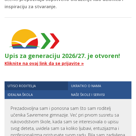
inspiraciju za stvaranje.
Upis za generaciju 2026/27. je otvoren!
Kliknite na ovaj link da se prijavite »
UTISCI RODITELJA
UKRATKO O NAMA
IDEALNA ŠKOLA
NAŠE ŠKOLE I SERVISI
Prezadovoljna sam i ponosna sam što sam roditelj
učenika Savremene gimnazije. Već pri prvom susretu sa
rukovodstvom škole, kada sam se interesovala o upisu
svog deteta, uvidela sam sa koliko ljubavi, entuzijazma i
profesionalizma pristupate svom radu. Bila sam zadivljena