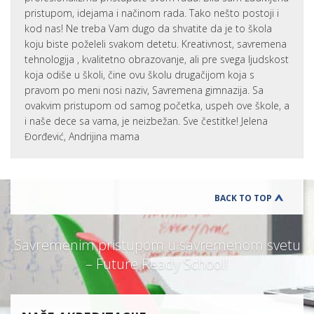
pristupom, idejama i načinom rada. Tako nešto postoji i
kod nas! Ne treba Vam dugo da shvatite da je to škola
koju biste poželeli svakom detetu. Kreativnost, savremena
tehnologija , kvalitetno obrazovanje, ali pre svega ljudskost
koja odiše u školi, čine ovu školu drugačijom koja s
pravom po meni nosi naziv, Savremena gimnazija. Sa
ovakvim pristupom od samog početka, uspeh ove škole, a
i naše dece sa vama, je neizbežan. Sve čestitke! Jelena
Đorđević, Andrijina mama
BACK TO TOP
Savremenim pristupom u savremenom svetu
– Future Ready School!