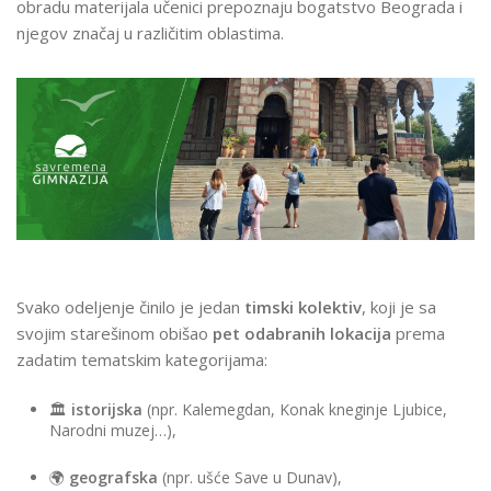
obradu materijala učenici prepoznaju bogatstvo Beograda i
PRESTONICU
njegov značaj u različitim oblastima.
Svako odeljenje činilo je jedan
timski kolektiv
, koji je sa
svojim starešinom obišao
pet odabranih lokacija
prema
zadatim tematskim kategorijama:
🏛️
istorijska
(npr. Kalemegdan, Konak kneginje Ljubice,
Narodni muzej…),
🌍
geografska
(npr. ušće Save u Dunav),