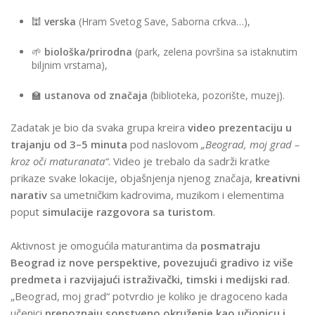
🕍
verska
(Hram Svetog Save, Saborna crkva…),
🌱
biološka/prirodna
(park, zelena površina sa istaknutim
biljnim vrstama),
🏫
ustanova od značaja
(biblioteka, pozorište, muzej).
Zadatak je bio da svaka grupa kreira
video prezentaciju u
trajanju od 3–5 minuta
pod naslovom
„Beograd, moj grad –
kroz oči maturanata“
. Video je trebalo da sadrži kratke
prikaze svake lokacije, objašnjenja njenog značaja,
kreativni
narativ
sa umetničkim kadrovima, muzikom i elementima
poput
simulacije razgovora sa turistom
.
Aktivnost je omogućila maturantima da
posmatraju
Beograd iz nove perspektive, povezujući gradivo iz više
predmeta i razvijajući istraživački, timski i medijski rad
.
„Beograd, moj grad“ potvrdio je koliko je dragoceno kada
učenici
prepoznaju sopstveno okruženje kao učionicu i